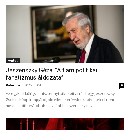
Fontos
Jeszenszky Géza: “A fiam politikai
fanatizmus áldozata”
Polonius
-
2025-06-04
0
Az egykori külügyminiszter nyilatkozott arról, hogy Jeszenszky
Zsolt miképp írt apjáról, aki ellen merényletet követtek el nem
messze otthonától, ahol az ifjabb Jeszenszky is...