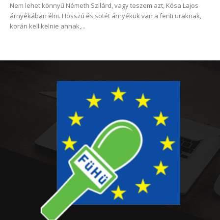
Nem lehet könnyű Németh Szilárd, vagy teszem azt, Kósa Lajos
árnyékában élni. Hosszú és sötét árnyékuk van a fenti uraknak,
korán kell kelnie annak,...