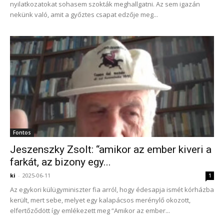
nyilatkozatokat sohasem szokták meghallgatni. Az sem igazán
nekünk való, amit a győztes csapat edzője meg...
Fontos
Jeszenszky Zsolt: “amikor az ember kiveri a
farkát, az bizony egy...
ki
-
2025-06-11
1
Az egykori külügyminiszter fia arról, hogy édesapja ismét kórházba
került, mert sebe, melyet egy kalapácsos merénylő okozott,
elfertőződött így emlékezett meg “Amikor az ember...