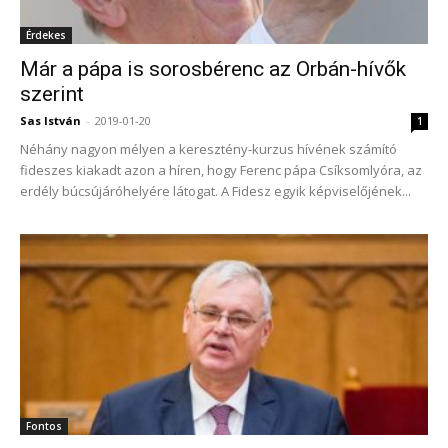
Érdekes
Már a pápa is sorosbérenc az Orbán-hívők
szerint
Sas István
-
2019-01-20
1
Néhány nagyon mélyen a keresztény-kurzus hívének számító
fideszes kiakadt azon a híren, hogy Ferenc pápa Csíksomlyóra, az
erdély búcsújáróhelyére látogat. A Fidesz egyik képviselőjének...
Fontos