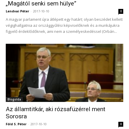
„Magától senki sem hülye”
Lendvai Péter
-
2017-10-10
0
A magyar parlament újra átlépett egy határt; olyan beszédet kellett
végighallgatnia az országgyűlési képviselőknek és a munkájukra
figyelő érdeklődőknek, ami nem a személyeskedéssel (Orbán...
Blogolda
Az államtitkár, aki rózsafüzérrel ment
Sorosra
Föld S. Péter
-
2017-10-10
0