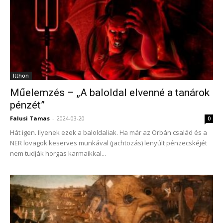
Itthon
Műelemzés – „A baloldal elvenné a tanárok
pénzét”
Falusi Tamas
-
2024-03-20
0
Hát igen. Ilyenek ezek a baloldaliak. Ha már az Orbán család és a
NER lovagok keserves munkával (jachtozás) lenyúlt pénzecskéjét
nem tudják horgas karmaikkal...