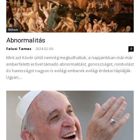
Itthon
Abnormalitás
Falusi Tamas
-
2024-02-06
0
Mint azt Kövér úrtól nemrég megtudhattuk, a napjainkban már-már
emberfeletti erővel támadó abnormalitást, gonoszságot, rombolást
és hamisságot nagyon is evilági emberek evilági érdekei táplálják.
Ugyan,...