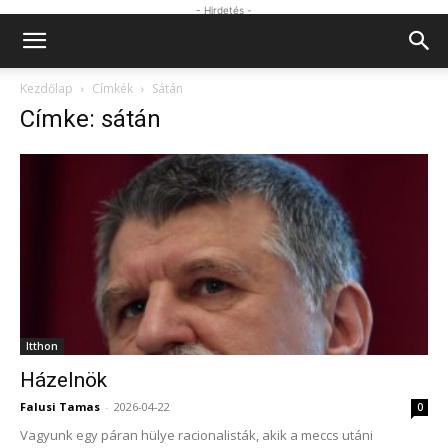
- Hirdetés -
Kezdőlap
Címkék
Sátán
Címke: sátán
Itthon
Házelnök
Falusi Tamas
-
2026-04-22
0
Vagyunk egy páran hülye racionalisták, akik a meccs utáni