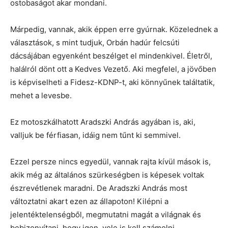
ostobaságot akar mondani.
Márpedig, vannak, akik éppen erre gyúrnak. Közelednek a
választások, s mint tudjuk, Orbán hadúr felcsúti
dácsájában egyenként beszélget el mindenkivel. Életről,
halálról dönt ott a Kedves Vezető. Aki megfelel, a jövőben
is képviselheti a Fidesz-KDNP-t, aki könnyűnek találtatik,
mehet a levesbe.
Ez motoszkálhatott Aradszki András agyában is, aki,
valljuk be férfiasan, idáig nem tűnt ki semmivel.
Ezzel persze nincs egyedül, vannak rajta kívül mások is,
akik még az általános szürkeségben is képesek voltak
észrevétlenek maradni. De Aradszki András most
változtatni akart ezen az állapoton! Kilépni a
jelentéktelenségből, megmutatni magát a világnak és
bebizonyítani, hogy igen, vele is kell számolni.