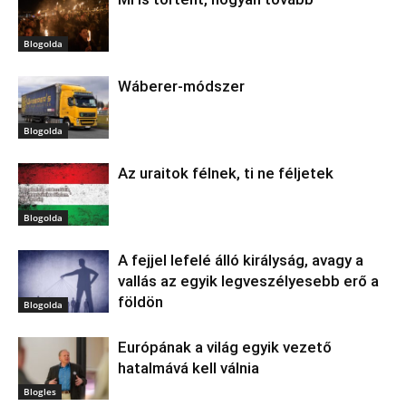
Blogolda
Wáberer-módszer
Blogolda
Az uraitok félnek, ti ne féljetek
Blogolda
A fejjel lefelé álló királyság, avagy a
vallás az egyik legveszélyesebb erő a
földön
Blogolda
Európának a világ egyik vezető
hatalmává kell válnia
Blogles