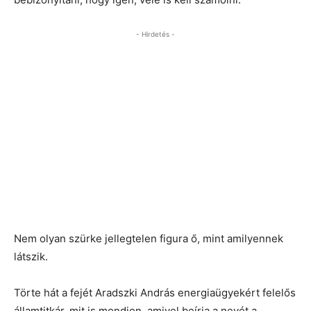
- Hirdetés -
Nem olyan szürke jellegtelen figura ő, mint amilyennek
látszik.
Törte hát a fejét Aradszki András energiaügyekért felelős
államtitkár, mit is mondjon, amivel beírja a nevét a