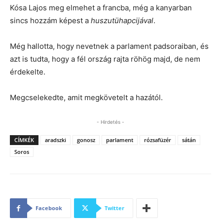
Kósa Lajos meg elmehet a francba, még a kanyarban
sincs hozzám képest a
huszutühapcijával
.
Még hallotta, hogy nevetnek a parlament padsoraiban, és
azt is tudta, hogy a fél ország rajta röhög majd, de nem
érdekelte.
Megcselekedte, amit megkövetelt a hazától.
- Hirdetés -
CÍMKÉK
aradszki
gonosz
parlament
rózsafüzér
sátán
Soros
Facebook
Twitter