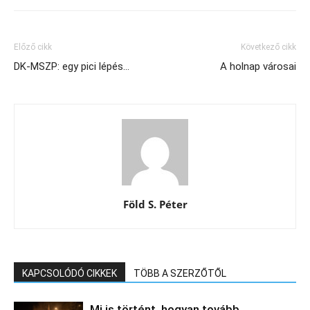
Előző cikk
Következő cikk
DK-MSZP: egy pici lépés…
A holnap városai
Föld S. Péter
KAPCSOLÓDÓ CIKKEK
TÖBB A SZERZŐTŐL
Mi is történt, hogyan tovább