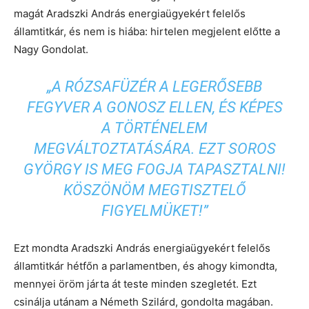
magát Aradszki András energiaügyekért felelős
államtitkár, és nem is hiába: hirtelen megjelent előtte a
Nagy Gondolat.
„A RÓZSAFÜZÉR A LEGERŐSEBB
FEGYVER A GONOSZ ELLEN, ÉS KÉPES
A TÖRTÉNELEM
MEGVÁLTOZTATÁSÁRA. EZT SOROS
GYÖRGY IS MEG FOGJA TAPASZTALNI!
KÖSZÖNÖM MEGTISZTELŐ
FIGYELMÜKET!”
Ezt mondta Aradszki András energiaügyekért felelős
államtitkár hétfőn a parlamentben, és ahogy kimondta,
mennyei öröm járta át teste minden szegletét. Ezt
csinálja utánam a Németh Szilárd, gondolta magában.