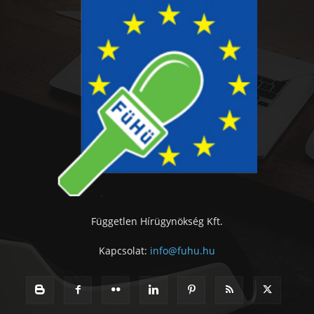
Független Hírügynökség Kft.
Kapcsolat:
info@fuhu.hu