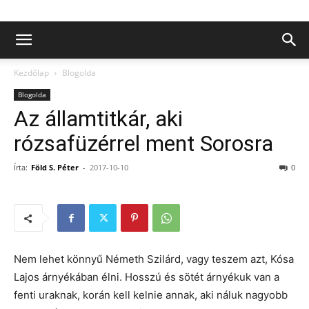
Kezdőlap
Blogolda
Blogolda
Az államtitkár, aki
rózsafüzérrel ment Sorosra
Írta:
Föld S. Péter
-
2017-10-10
0
Nem lehet könnyű Németh Szilárd, vagy teszem azt, Kósa
Lajos árnyékában élni. Hosszú és sötét árnyékuk van a
fenti uraknak, korán kell kelnie annak, aki náluk nagyobb