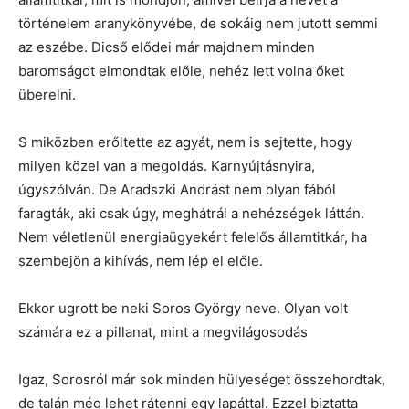
történelem aranykönyvébe, de sokáig nem jutott semmi
az eszébe. Dicső elődei már majdnem minden
baromságot elmondtak előle, nehéz lett volna őket
überelni.
S miközben erőltette az agyát, nem is sejtette, hogy
milyen közel van a megoldás. Karnyújtásnyira,
úgyszólván. De Aradszki Andrást nem olyan fából
faragták, aki csak úgy, meghátrál a nehézségek láttán.
Nem véletlenül energiaügyekért felelős államtitkár, ha
szembejön a kihívás, nem lép el előle.
Ekkor ugrott be neki Soros György neve. Olyan volt
számára ez a pillanat, mint a megvilágosodás
Igaz, Sorosról már sok minden hülyeséget összehordtak,
de talán még lehet rátenni egy lapáttal. Ezzel biztatta