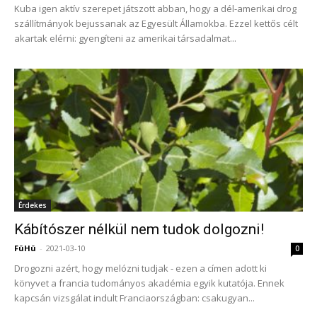
Kuba igen aktív szerepet játszott abban, hogy a dél-amerikai drog
szállítmányok bejussanak az Egyesült Államokba. Ezzel kettős célt
akartak elérni: gyengíteni az amerikai társadalmat...
Érdekes
Kábítószer nélkül nem tudok dolgozni!
FüHü
-
2021-03-10
0
Drogozni azért, hogy melózni tudjak - ezen a címen adott ki
könyvet a francia tudományos akadémia egyik kutatója. Ennek
kapcsán vizsgálat indult Franciaországban: csakugyan...