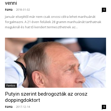
venni
FüHü
-
2018-01-02
0
Január elsejétől már nem csak orvosi célra lehet marihuánát
forgalmazni. A 21 éven felüliek 28 gramm marihuánát tarthatnak
maguknál és hat tő kendert termeszthetnek az...
Fontos
Putyin szerint bedrogozták az orosz
doppingdoktort
FüHü
-
2017-12-14
0