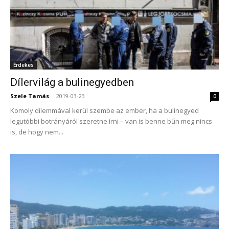
Érdekes
Dílervilág a bulinegyedben
Szele Tamás
-
2019-03-23
0
Komoly dilemmával kerül szembe az ember, ha a bulinegyed
legutóbbi botrányáról szeretne írni – van is benne bűn meg nincs
is, de hogy nem...