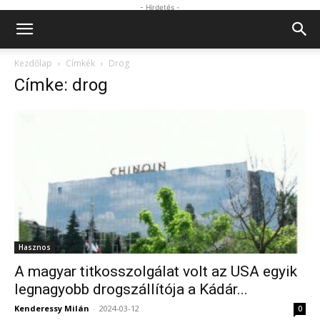
- Hirdetés -
Kezdőlap
Címkék
Drog
Címke: drog
Hasznos
A magyar titkosszolgálat volt az USA egyik
legnagyobb drogszállítója a Kádár...
Kenderessy Milán
-
2024-03-12
0