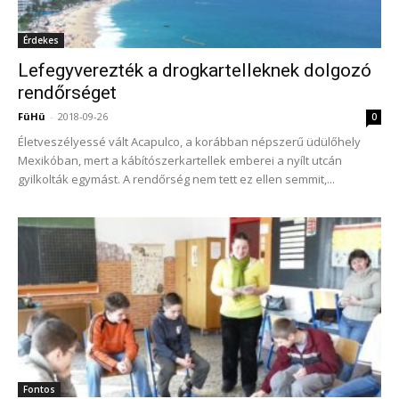
Érdekes
Lefegyverezték a drogkartelleknek dolgozó
rendőrséget
FüHü
-
2018-09-26
0
Életveszélyessé vált Acapulco, a korábban népszerű üdülőhely
Mexikóban, mert a kábítószerkartellek emberei a nyílt utcán
gyilkolták egymást. A rendőrség nem tett ez ellen semmit,...
Fontos