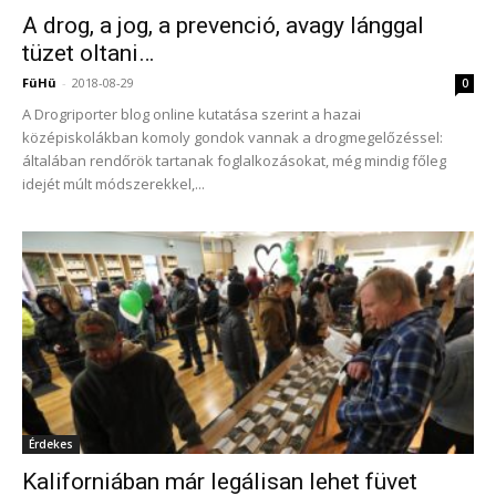
A drog, a jog, a prevenció, avagy lánggal
tüzet oltani…
FüHü
-
2018-08-29
0
A Drogriporter blog online kutatása szerint a hazai
középiskolákban komoly gondok vannak a drogmegelőzéssel:
általában rendőrök tartanak foglalkozásokat, még mindig főleg
idejét múlt módszerekkel,...
Érdekes
Kaliforniában már legálisan lehet füvet