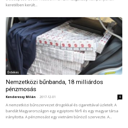
keretében került...
Érdekes
Nemzetközi bűnbanda, 18 milliárdos
pénzmosás
Kenderessy Milán
-
2017-12-01
0
A nemzetközi bűnszervezet drogokkal és cigarettával üzletelt. A
bandát Magyarországon egy egyiptomi férfi és egy magyar társa
irányította. A pénzmosást egy vietnámi bűnöző szervezte. A...