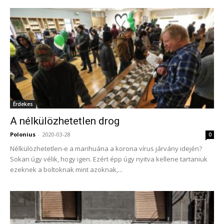
Érdekes
A nélkülözhetetlen drog
Polonius
-
2020-03-28
0
Nélkülözhetetlen-e a marihuána a korona vírus járvány idején?
Sokan úgy vélik, hogy igen. Ezért épp úgy nyitva kellene tartaniuk
ezeknek a boltoknak mint azoknak,...