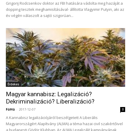
Grigorij Rodcsenkov doktor az FBI hatására vádolta meg hazáját a
dopping tesztek meghamisításával- állította Vlagyimir Putyin, aki az
év végén válaszolt a sajtó szigorúan...
Érdekes
Magyar kannabisz: Legalizáció?
Dekriminalizáció? Liberalizáció?
FüHü
-
2017-12-07
0
A Kannabisz legalizációjáról beszélgetett A Liberális
Magyarországért Alapítvány (ALMA) a téma hazai civil szakértőivel
a budapesti Gödör Klubban. Az ALMA Legalizálj! kampányának