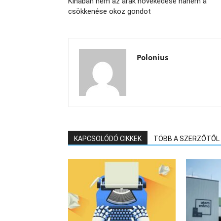
Kínában nem az árak növekedése hanem a
csökkenése okoz gondot
Polonius
KAPCSOLÓDÓ CIKKEK
TÖBB A SZERZŐTŐL