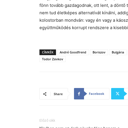
fönn tovább gazdagodnak, ott lent, a dönt
nem tud életképes alternatívát kínálni, add
kolostorban mondván: vagy én vagy a káos
együttműködés korrupt rendszere a kisebbi
CÍMKÉK
André Goodfrend
Boriszov
Bulgária
Todor Zsivkov
Facebook
Share
Előző cikk