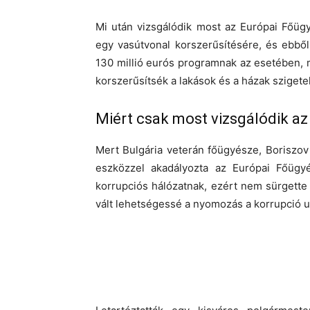
Mi után vizsgálódik most az Európai Főügy
egy vasútvonal korszerűsítésére, és ebbő
130 millió eurós programnak az esetében, m
korszerűsítsék a lakások és a házak szigete
Miért csak most vizsgálódik a
Mert Bulgária veterán főügyésze, Boriszov
eszközzel akadályozta az Európai Főügy
korrupciós hálózatnak, ezért nem sürgette a
vált lehetségessé a nyomozás a korrupció u