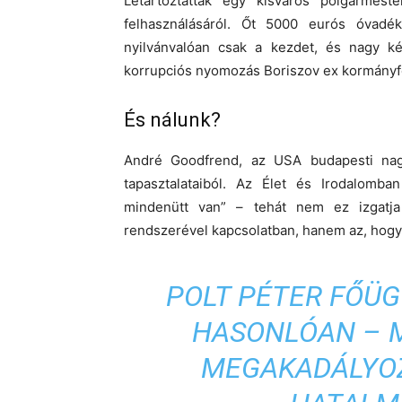
Letartóztatták egy kisváros polgármest
felhasználásáról. Őt 5000 eurós óvadék
nyilvánvalóan csak a kezdet, és nagy kérd
korrupciós nyomozás Boriszov ex kormányf
És nálunk?
André Goodfrend, az USA budapesti nagy
tapasztalataiból. Az Élet és Irodalomba
mindenütt van” – tehát nem ez izgatj
rendszerével kapcsolatban, hanem az, hogy 
POLT PÉTER FŐÜG
HASONLÓAN – 
MEGAKADÁLYOZ