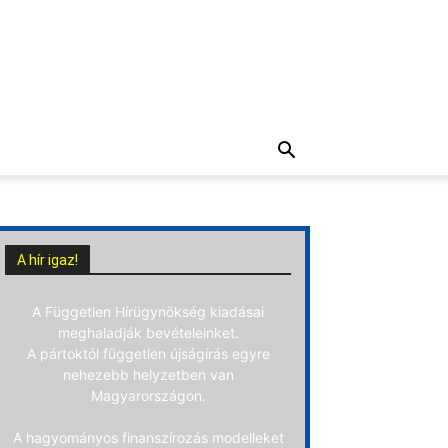
A hír igaz!
A Független Hírügynökség kiadásai
meghaladják bevételeinket.
A pártoktól független újságírás egyre
nehezebb helyzetben van
Magyarországon.
A hagyományos finanszírozás modelleket