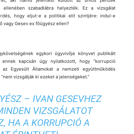
erét, aki hamis jelentést küldött az uniós pénzek
 ellenében szabadlábra helyezték. Ez a vizsgálat
és, hogy eljut-e a politikai elit szintjére: indul-e
ő vagy Gesev ex főügyész ellen?
követségének egykori ügyvivője könyvet publikált
n ennek kapcsán úgy nyilatkozott, hogy “korrupció
a az Egyesült Államokat a nemzeti együttműködés
“nem vizsgálják ki ezeket a jelenségeket.”
YÉSZ – IVAN GESEVHEZ
MINDEN VIZSGÁLATOT
, HA A KORRUPCIÓ A