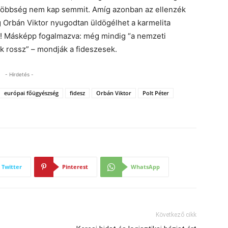
ő többség nem kap semmit. Amíg azonban az ellenzék
ig Orbán Viktor nyugodtan üldögélhet a karmelita
z! Másképp fogalmazva: még mindig “a nemzeti
k rossz” – mondják a fideszesek.
- Hirdetés -
európai főügyészség
fidesz
Orbán Viktor
Polt Péter
Twitter
Pinterest
WhatsApp
Következő cikk