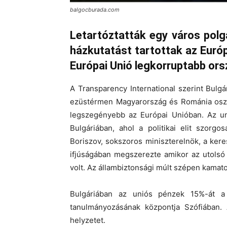
balgocburada.com
Letartóztatták egy város pol
házkutatást tartottak az Eur
Európai Unió legkorruptabb or
A Transparency International szerint Bulgár
ezüstérmen Magyarország és Románia osztoz
legszegényebb az Európai Unióban. Az un
Bulgáriában, ahol a politikai elit szorgo
Boriszov, sokszoros miniszterelnök, a kere
ifjúságában megszerezte amikor az utolsó
volt. Az állambiztonsági múlt szépen kamat
Bulgáriában az uniós pénzek 15%-át a 
tanulmányozásának központja Szófiában. 
helyzetet.