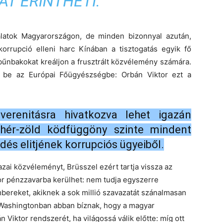
T ÉRINTHETI.
álatok Magyarországon, de minden bizonnyal azután,
orrupció elleni harc Kínában a tisztogatás egyik fő
 bűnbakokat kreáljon a frusztrált közvélemény számára.
 be az Európai Főügyészségbe: Orbán Viktor ezt a
renitásra hivatkozva lehet igazán
ehér-zöld ködfüggöny szinte mindent
és elitjének korrupciós ügyeiből.
azai közvéleményt, Brüsszel ezért tartja vissza az
tor pénzzavarba kerülhet: nem tudja egyszerre
mbereket, akiknek a sok millió szavazatát szánalmasan
 Washingtonban abban bíznak, hogy a magyar
 Viktor rendszerét, ha világossá válik előtte: míg ott