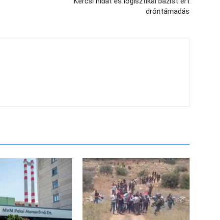
Kercsi hidat és logisztikai bázist ért
dróntámadás