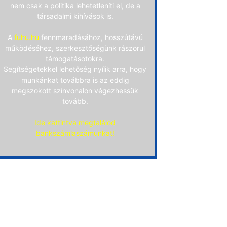
nem csak a politika lehetetleníti el, de a
társadalmi kihívások is.
A
fuhu.hu
fennmaradásához, hosszútávú
működéséhez, szerkesztőségünk rászorul
támogatásotokra.
Segítségetekkel lehetőség nyílik arra, hogy
munkánkat továbbra is az eddig
megszokott színvonalon végezhessük
tovább.
Ide kattintva megtalálod
bankszámlaszámunkat!