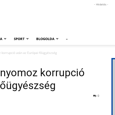
- Hirdetés -
RA
SPORT
BLOGOLDA
–
korrupció után az Európai főügyészség
 nyomoz korrupció
 főügyészség
0