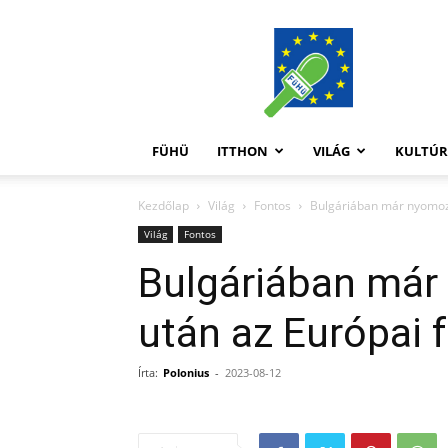
FüHü
FÜHÜ
ITTHON
VILÁG
KULTÚ
Kezdőlap
Világ
Fontos
Bulgáriában már nyomoz 
Világ
Fontos
Bulgáriában már
után az Európai
Írta:
Polonius
-
2023-08-12