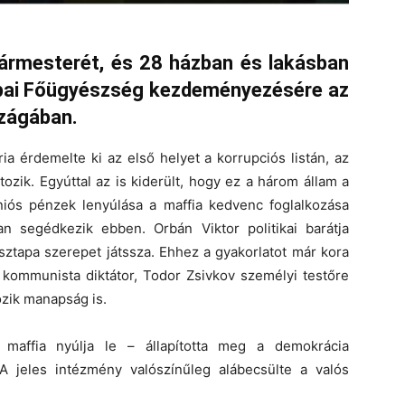
gármesterét, és 28 házban és lakásban
ópai Főügyészség kezdeményezésére az
szágában.
ia érdemelte ki az első helyet a korrupciós listán, az
ik. Egyúttal az is kiderült, hogy ez a három állam a
iós pénzek lenyúlása a maffia kedvenc foglalkozása
san segédkezik ebben. Orbán Viktor politikai barátja
sztapa szerepet játssza. Ehhez a gyakorlatot már kora
 kommunista diktátor, Todor Zsivkov személyi testőre
ozik manapság is.
maffia nyúlja le – állapította meg a demokrácia
A jeles intézmény valószínűleg alábecsülte a valós