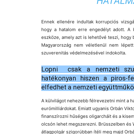
HATALMA
Ennek ellenére indultak korrupciós vizsg
hogy a hatalom erre engedélyt adott. A k
eszköze, amely azt is lehetővé teszi, hogy
Magyarország nem véletlenül nem lépett
szuverenitás védelmezésével indokolta.
Lopni csak a nemzeti szuve
hatékonyan hiszen a piros-f
elfedhet a nemzeti együttműköd
A külvilágot nehezebb félrevezetni mint a h
eurómilliárdokat. Emiatt ugyanis Orbán Vik
finanszírozni hűséges oligarcháit és a kise
olcsón lehet megszerezni. Brüsszelben és
átlagpolgár szigorúbban ítéli meg majd Orbán