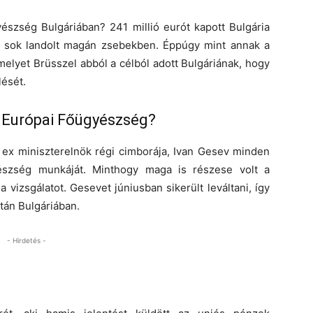
észség Bulgáriában? 241 millió eurót kapott Bulgária
l sok landolt magán zsebekben. Éppúgy mint annak a
elyet Brüsszel abból a célból adott Bulgáriának, hogy
lését.
z Európai Főügyészség?
 ex miniszterelnök régi cimborája, Ivan Gesev minden
észség munkáját. Minthogy maga is részese volt a
 vizsgálatot. Gesevet júniusban sikerült leváltani, így
tán Bulgáriában.
- Hirdetés -