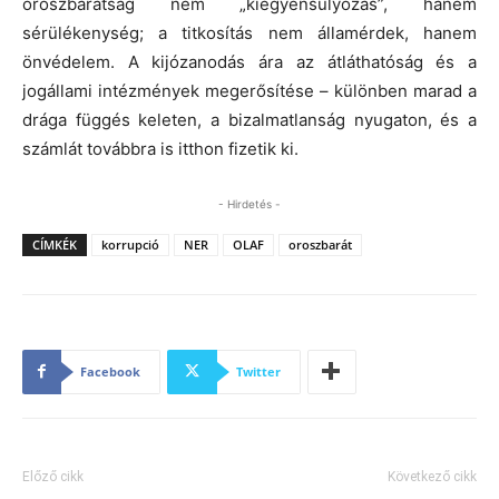
oroszbarátság nem „kiegyensúlyozás”, hanem
sérülékenység; a titkosítás nem államérdek, hanem
önvédelem. A kijózanodás ára az átláthatóság és a
jogállami intézmények megerősítése – különben marad a
drága függés keleten, a bizalmatlanság nyugaton, és a
számlát továbbra is itthon fizetik ki.
- Hirdetés -
CÍMKÉK
korrupció
NER
OLAF
oroszbarát
Facebook
Twitter
Előző cikk
Következő cikk