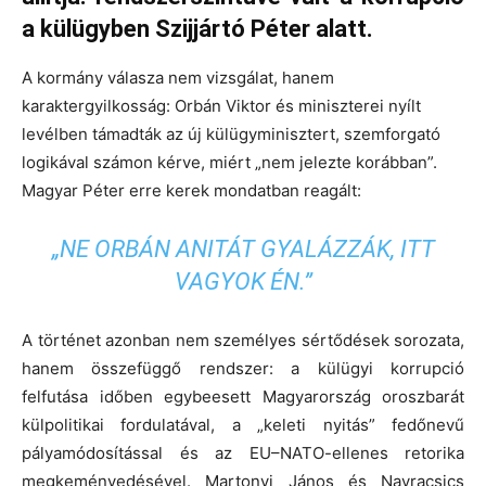
a külügyben Szijjártó Péter alatt.
A kormány válasza nem vizsgálat, hanem
karaktergyilkosság: Orbán Viktor és miniszterei nyílt
levélben támadták az új külügyminisztert, szemforgató
logikával számon kérve, miért „nem jelezte korábban”.
Magyar Péter erre kerek mondatban reagált:
„NE ORBÁN ANITÁT GYALÁZZÁK, ITT
VAGYOK ÉN.”
A történet azonban nem személyes sértődések sorozata,
hanem összefüggő rendszer: a külügyi korrupció
felfutása időben egybeesett Magyarország oroszbarát
külpolitikai fordulatával, a „keleti nyitás” fedőnevű
pályamódosítással és az EU–NATO-ellenes retorika
megkeményedésével. Martonyi János és Navracsics