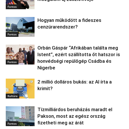
Fontos
Hogyan működött a fideszes
cenzúrarendszer?
Fontos
Orbán Gáspár “Afrikában találta meg
Istent”, ezért szállította őt hatszor is
honvédségi repülőgép Csádba és
Fontos
Nigerbe
2 millió dolláros bukás: az AI írta a
krimit?
Kultúra
Tízmilliárdos beruházás maradt el
Pakson, most az egész ország
fizetheti meg az árát
Fontos