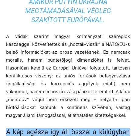
AMIKOR PUTYIN UKRAJNA
MEGTÁMADÁSÁVAL VÉGLEG
SZAKÍTOTT EURÓPÁVAL.
A vádak szerint magyar kormányzati szereplők
készséggel közvetítettek és „hozták-viszik” a NATO/EU-s
belső információkat az orosz vezetésnek. Ez nemcsak
morális, hanem büntetőjogi dimenziókat is felvet.
Hasonlóan kétélű az Európai Unióval folytatott, tartósan
konfliktusos viszony: az uniós források befagyasztása
(jogállamisági és korrupciós aggályok miatt) nem
vákuumot, hanem finanszírozási pánikot teremtett. A kínai
„mentőöv” végül nem érkezett meg – helyette ipari
hídfőállásokat kaptunk a kontinens szívében, vastag
magyar állami támogatással, átláthatatlan kitettségekkel.
A kép egésze így áll össze: a külügyben