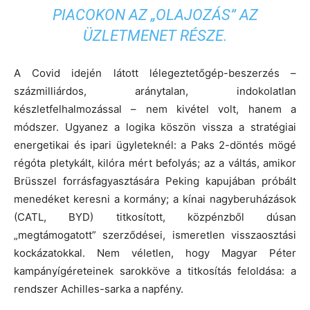
PIACOKON AZ „OLAJOZÁS” AZ
ÜZLETMENET RÉSZE.
A Covid idején látott lélegeztetőgép-beszerzés –
százmilliárdos, aránytalan, indokolatlan
készletfelhalmozással – nem kivétel volt, hanem a
módszer. Ugyanez a logika köszön vissza a stratégiai
energetikai és ipari ügyleteknél: a Paks 2-döntés mögé
régóta pletykált, kilóra mért befolyás; az a váltás, amikor
Brüsszel forrásfagyasztására Peking kapujában próbált
menedéket keresni a kormány; a kínai nagyberuházások
(CATL, BYD) titkosított, közpénzből dúsan
„megtámogatott” szerződései, ismeretlen visszaosztási
kockázatokkal. Nem véletlen, hogy Magyar Péter
kampányígéreteinek sarokköve a titkosítás feloldása: a
rendszer Achilles-sarka a napfény.