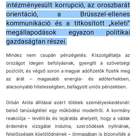
intézményesült korrupció, az oroszbarát
orientáció, a Brüsszel-ellenes
kommunikáció és a titkosított „keleti”
megállapodások egyazon politikai
gazdaságtan részei.
Mindez nem csupán pénzégetés. Kiszolgáltatja az
országot idegen befolyásnak, gyengíti a szövetségi
pozíciót, és végső soron a magyar adófizetők fizetik meg
az árát – magasabb energia- és adóterhekben,
alacsonyabb hitelességben, befagyott uniós pénzekben.
Orbán Anita állításai ezért többek személyeskedésnél:
belső tanúságtétel egy működési modellről. A kormány
reakciója – levélírás és lejáratás ahelyett, hogy a vádak
érdemére vizsgálat indulna, szerződések nyílnának,
felelősségek kijelölődnének – önmagában is bizonyíték a