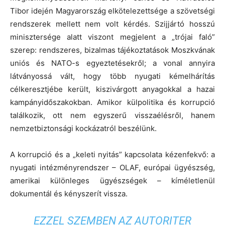
Tibor idején Magyarország elkötelezettsége a szövetségi
rendszerek mellett nem volt kérdés. Szijjártó hosszú
minisztersége alatt viszont megjelent a „trójai faló”
szerep: rendszeres, bizalmas tájékoztatások Moszkvának
uniós és NATO-s egyeztetésekről; a vonal annyira
látványossá vált, hogy több nyugati kémelhárítás
célkeresztjébe került, kiszivárgott anyagokkal a hazai
kampányidőszakokban. Amikor külpolitika és korrupció
találkozik, ott nem egyszerű visszaélésről, hanem
nemzetbiztonsági kockázatról beszélünk.
A korrupció és a „keleti nyitás” kapcsolata kézenfekvő: a
nyugati intézményrendszer – OLAF, európai ügyészség,
amerikai különleges ügyészségek – kíméletlenül
dokumentál és kényszerít vissza.
EZZEL SZEMBEN AZ AUTORITER