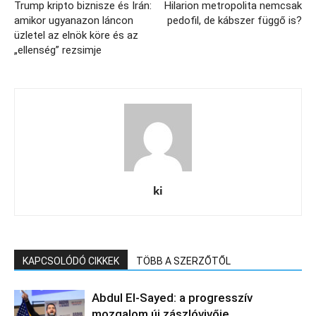
Trump kripto biznisze és Irán:
Hilarion metropolita nemcsak
amikor ugyanazon láncon
pedofil, de kábszer függő is?
üzletel az elnök köre és az
„ellenség” rezsimje
ki
KAPCSOLÓDÓ CIKKEK
TÖBB A SZERZŐTŐL
Abdul El‑Sayed: a progresszív
mozgalom új zászlóvivője