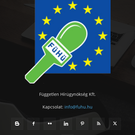
Független Hírügynökség Kft.
Kapcsolat:
info@fuhu.hu