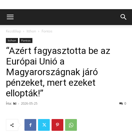
Kezdőlap
Itthon
Fontos
Itthon
Fontos
“Azért fagyasztotta be az
Európai Unió a
Magyarországnak járó
pénzeket, mert ezeket
ellopták!”
Írta:
ki
-
2026-05-25
0