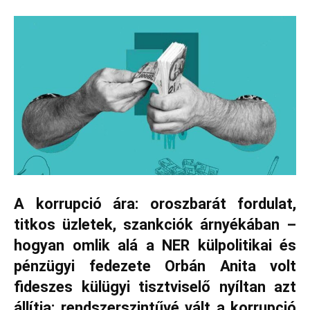
A korrupció ára: oroszbarát fordulat,
titkos üzletek, szankciók árnyékában –
hogyan omlik alá a NER külpolitikai és
pénzügyi fedezete Orbán Anita volt
fideszes külügyi tisztviselő nyíltan azt
állítja: rendszerszintűvé vált a korrupció