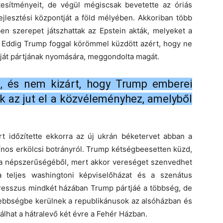
tesítményeit, de végül mégiscsak bevetette az óriás
ejlesztési központját a föld mélyében. Akkoriban több
ben szerepet játszhattak az Epstein akták, melyeket a
. Eddig Trump foggal körömmel küzdött azért, hogy ne
aját pártjának nyomására, meggondolta magát.
l, és nem kizárt, hogy Trump emberei
ak az jut el a közvéleményhez, amelyből
ért időzítette ekkorra az új ukrán béketervet abban a
ínos erkölcsi botrányról. Trump kétségbeesetten küzd,
t a népszerűségéből, mert akkor vereséget szenvedhet
a teljes washingtoni képviselőházat és a szenátus
resszus mindkét házában Trump pártjáé a többség, de
sebbségbe kerülnek a republikánusok az alsóházban és
lhat a hátralevő két évre a Fehér Házban.