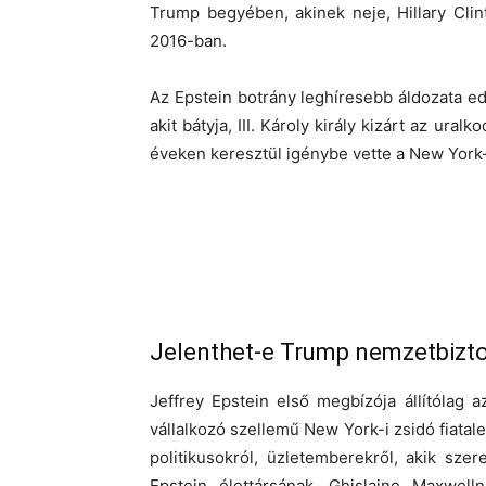
Trump begyében, akinek neje, Hillary Cli
2016-ban.
Az Epstein botrány leghíresebb áldozata ed
akit bátyja, III. Károly király kizárt az ur
éveken keresztül igénybe vette a New York-
Jelenthet-e Trump nemzetbizt
Jeffrey Epstein első megbízója állítólag az
vállalkozó szellemű New York-i zsidó fiatal
politikusokról, üzletemberekről, akik sze
Epstein élettársának, Ghislaine Maxwelln