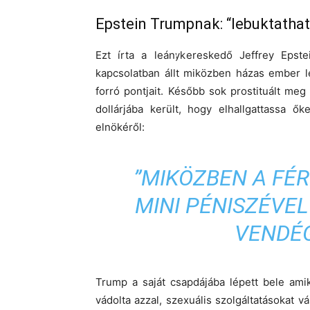
Epstein Trumpnak: “lebuktathat
Ezt írta a leánykereskedő Jeffrey Epste
kapcsolatban állt miközben házas ember l
forró pontjait. Később sok prostituált meg
dollárjába került, hogy elhallgattassa ő
elnökéről:
”MIKÖZBEN A FÉ
MINI PÉNISZÉVEL
VENDÉG
Trump a saját csapdájába lépett bele ami
vádolta azzal, szexuális szolgáltatásokat vá