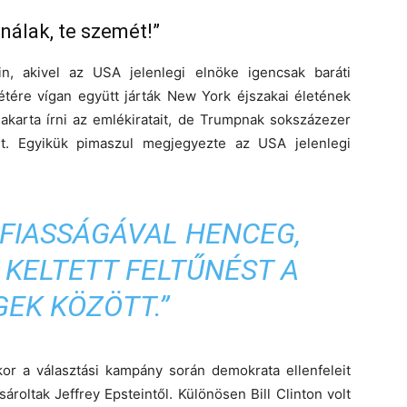
nálak, te szemét!”
in, akivel az USA jelenlegi elnöke igencsak baráti
étére vígan együtt járták New York éjszakai életének
 akarta írni az emlékiratait, de Trumpnak sokszázezer
ket. Egyikük pimaszul megjegyezte az USA jelenlegi
RFIASSÁGÁVAL HENCEG,
 KELTETT FELTŰNÉST A
EK KÖZÖTT.”
kor a választási kampány során demokrata ellenfeleit
sároltak Jeffrey Epsteintől. Különösen Bill Clinton volt