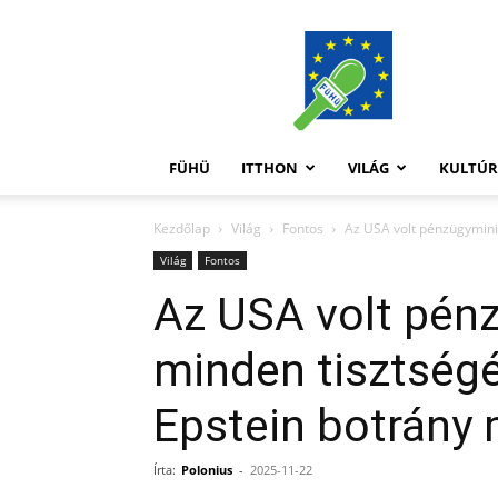
FüHü
FÜHÜ
ITTHON
VILÁG
KULTÚ
Kezdőlap
Világ
Fontos
Az USA volt pénzügymini
Világ
Fontos
Az USA volt pén
minden tisztségé
Epstein botrány 
Írta:
Polonius
-
2025-11-22