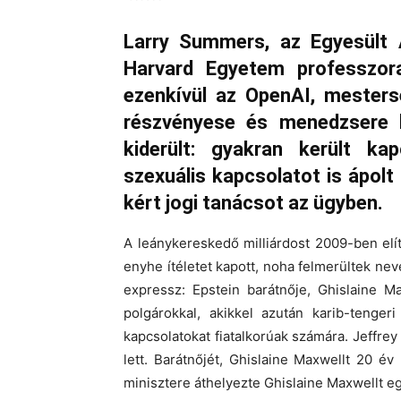
Larry Summers, az Egyesült 
Harvard Egyetem professzora
ezenkívül az OpenAI, mestersé
részvényese és menedzsere l
kiderült: gyakran került ka
szexuális kapcsolatot is ápolt 
kért jogi tanácsot az ügyben.
A leánykereskedő milliárdost 2009-ben elí
enyhe ítéletet kapott, noha felmerültek neve
expressz: Epstein barátnője, Ghislaine M
polgárokkal, akikkel azután karib-tengeri
kapcsolatokat fiatalkorúak számára. Jeffrey 
lett. Barátnőjét, Ghislaine Maxwellt 20 é
minisztere áthelyezte Ghislaine Maxwellt e