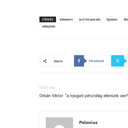
CÍMKÉK
béketerv
brit hírszerzés
Epstein
Mo
választás
Facebook
Share
Előző cikk
Orbán Viktor: “a nyugati pénzvilág ellenünk van!
Polonius