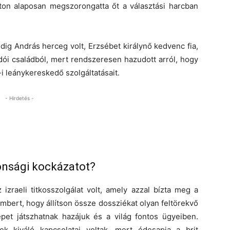
nton alaposan megszorongatta őt a választási harcban
dig András herceg volt, Erzsébet királynő kedvenc fia,
alkodói családból, mert rendszeresen hazudott arról, hogy
i leánykereskedő szolgáltatásait.
- Hirdetés -
onsági kockázatot?
 izraeli titkosszolgálat volt, amely azzal bízta meg a
embert, hogy állítson össze dossziékat olyan feltörekvő
repet játszhatnak hazájuk és a világ fontos ügyeiben.
ek kiváló kapcsolatai voltak, mert édesapja a brit