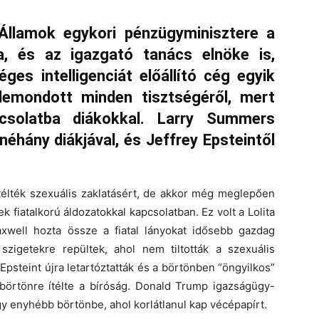
Államok egykori pénzügyminisztere a
, és az igazgató tanács elnöke is,
ges intelligenciát előállító cég egyik
emondott minden tisztségéről, mert
pcsolatba diákokkal. Larry Summers
néhány diákjával, és Jeffrey Epsteintől
télték szexuális zaklatásért, de akkor még meglepően
k fiatalkorú áldozatokkal kapcsolatban. Ez volt a Lolita
axwell hozta össze a fiatal lányokat idősebb gazdag
 szigetekre repültek, ahol nem tiltották a szexuális
Epsteint újra letartóztatták és a börtönben “öngyilkos”
v börtönre ítélte a bíróság. Donald Trump igazságügy-
gy enyhébb börtönbe, ahol korlátlanul kap vécépapírt.