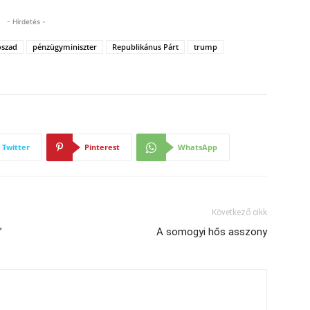
- Hirdetés -
szad
pénzügyminiszter
Republikánus Párt
trump
Twitter
Pinterest
WhatsApp
Következő cikk
”
A somogyi hős asszony