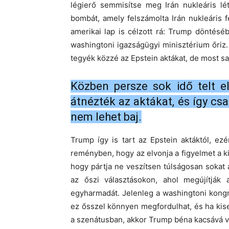
légierő semmisítse meg Irán nukleáris lé
bombát, amely felszámolta Irán nukleáris f
amerikai lap is célzott rá: Trump döntésé
washingtoni igazságügyi minisztérium őriz
tegyék közzé az Epstein aktákat, de most s
Közben persze sok idő telt e
átnézték az aktákat, és így cs
nem lehet baj.
Trump így is tart az Epstein aktáktól, ez
reményben, hogy az elvonja a figyelmet a k
hogy pártja ne veszítsen túlságosan soka
az őszi választásokon, ahol megújítják 
egyharmadát. Jelenleg a washingtoni kong
ez ősszel könnyen megfordulhat, és ha ki
a szenátusban, akkor Trump béna kacsává vá