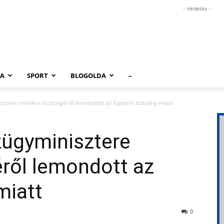
- Hirdetés -
RA
SPORT
BLOGOLDA
–
sztere minden tisztségéről lemondott az Epstein botrány miatt
zügyminisztere
ről lemondott az
miatt
0