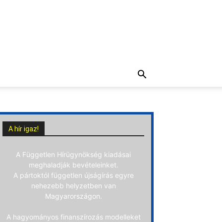
A hír igaz!
A Független Hírügynökség kiadásai
meghaladják bevételeinket.
A pártoktól független újságírás egyre
nehezebb helyzetben van
Magyarországon.
A hagyományos finanszírozás modelleket