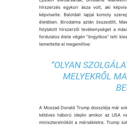
hírszerzés egykori ásza volt, aki képvi
képviselte. Baloldali lapjai komoly szere
életében. Birodalma aztán összedőlt, Max
folytatott hírszerzői tevékenységet a má
fordulatos élete végén “öngyilkos” lett: kie
temettette el megemlítve:
”OLYAN SZOLGÁLA
MELYEKRŐL MA
BE
A Moszad Donald Trump dossziéja már soks
kétéves háború idején amikor az USA nem
miniszterelnököt a mérsékletre. Trump so