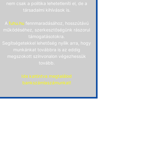
nem csak a politika lehetetleníti el, de a
társadalmi kihívások is.
A
fuhu.hu
fennmaradásához, hosszútávú
működéséhez, szerkesztőségünk rászorul
támogatásotokra.
Segítségetekkel lehetőség nyílik arra, hogy
munkánkat továbbra is az eddig
megszokott színvonalon végezhessük
tovább.
Ide kattintva megtalálod
bankszámlaszámunkat!