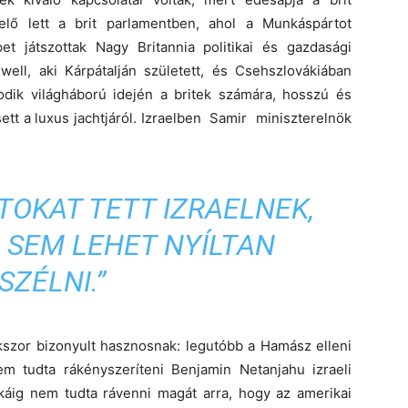
selő lett a brit parlamentben, ahol a Munkáspártot
pet játszottak Nagy Britannia politikai és gazdasági
well, aki Kárpátalján született, és Csehszlovákiában
sodik világháború idején a britek számára, hosszú és
sett a luxus jachtjáról. Izraelben Samir miniszterelnök
TOKAT TETT IZRAELNEK,
 SEM LEHET NYÍLTAN
SZÉLNI.”
zor bizonyult hasznosnak: legutóbb a Hamász elleni
 tudta rákényszeríteni Benjamin Netanjahu izraeli
káig nem tudta rávenni magát arra, hogy az amerikai