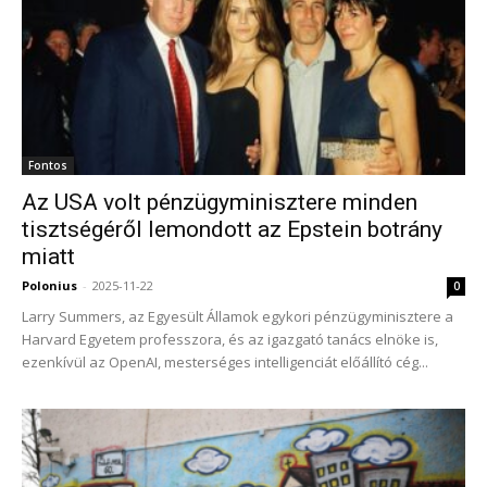
Fontos
Az USA volt pénzügyminisztere minden
tisztségéről lemondott az Epstein botrány
miatt
Polonius
-
2025-11-22
0
Larry Summers, az Egyesült Államok egykori pénzügyminisztere a
Harvard Egyetem professzora, és az igazgató tanács elnöke is,
ezenkívül az OpenAI, mesterséges intelligenciát előállító cég...