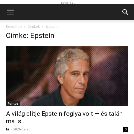
- Hirdetés -
Kezdőlap
Címkék
Epstein
Címke: Epstein
Fontos
A világ elitje Epstein foglya volt — és talán
ma is...
ki
-
2026-02-26
0