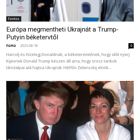
Fontos
Európa megmentheti Ukrajnát a Trump-
Putyin béketervtől
FüHü
-
2025-08-18
0
Harcolj és hízelegj Donaldnak, a béketeremtőnek, hogy időt nyerj
Kijevnek Donald Trump készen áll arra, hogy orosz tankok
lánctalpai alá hajtsa Ukrajnát. Hétfőn Zelenszkij elnök...