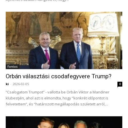
Fontos
Orbán választási csodafegyvere Trump?
ki
-
2026-02-05
0
“Csalogatom Trumpot” - vallotta be Orbán Viktor a Mandiner
klubestjén, ahol azt is elmondta, hogy “konkrét időpontot is
felvetettem”, és “határozott megállapodás született arról,...