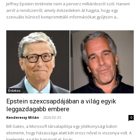
Jeffrey Epstein története nem a perverz milliárdosról szól. Hanem
arról a rendszerről, amely évtizedeken át hagyta, hogy egy
szexuális bűnöző kompromittáló információkat gyűjtsön a...
Érdekes
Epstein szexcsapdájában a világ egyik
leggazdagabb embere
Kenderessy Milán
-
2026-02-25
0
Bill Gates, a Microsoft társalapítója egy jótékonysági bálon
elismerte, hogy házassága alatt két orosz nővel is viszonya volt. A
kijelentés azután hangzott el, hogy...