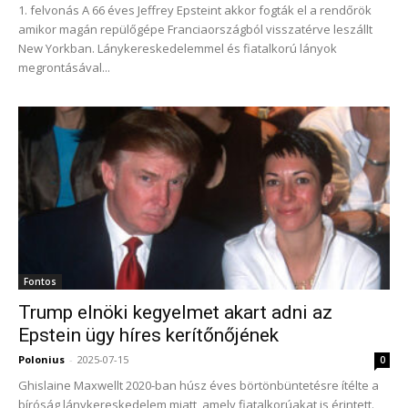
1. felvonás A 66 éves Jeffrey Epsteint akkor fogták el a rendőrök
amikor magán repülőgépe Franciaországból visszatérve leszállt
New Yorkban. Lánykereskedelemmel és fiatalkorú lányok
megrontásával...
Fontos
Trump elnöki kegyelmet akart adni az
Epstein ügy híres kerítőnőjének
Polonius
-
2025-07-15
0
Ghislaine Maxwellt 2020-ban húsz éves börtönbüntetésre ítélte a
bíróság lánykereskedelem miatt, amely fiatalkorúakat is érintett.