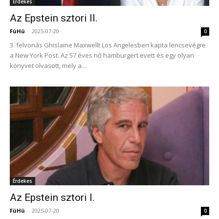
Érdekes
Az Epstein sztori II.
FüHü
-
2025-07-20
0
3. felvonás Ghislaine Maxwellt Los Angelesben kapta lencsevégre
a New York Post. Az 57 éves nő hamburgert evett és egy olyan
könyvet olvasott, mely a...
Érdekes
Az Epstein sztori I.
FüHü
-
2025-07-20
0