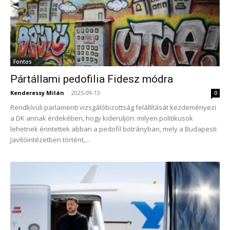
Fontos
Pártállami pedofilia Fidesz módra
Kenderessy Milán
-
2025-09-13
0
Rendkívüli parlamenti vizsgálóbizottság felállítását kezdeményezi
a DK annak érdekében, hogy kiderüljön: milyen politikusok
lehetnek érintettek abban a pedofil botrányban, mely a Budapesti
Javítóintézetben történt,...