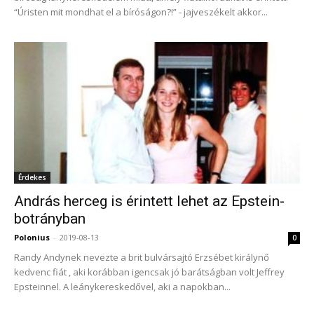
“Úristen mit mondhat el a bíróságon?!” - jajveszékelt akkor...
Érdekes
András herceg is érintett lehet az Epstein-
botrányban
Polonius
-
2019-08-13
0
Randy Andynek nevezte a brit bulvársajtó Erzsébet királynő
kedvenc fiát , aki korábban igencsak jó barátságban volt Jeffrey
Epsteinnel. A leánykereskedővel, aki a napokban...