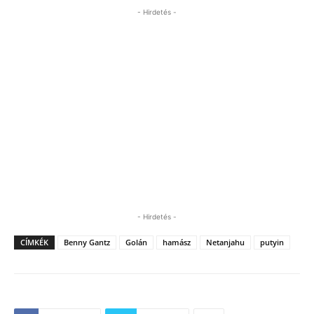
- Hirdetés -
- Hirdetés -
CÍMKÉK
Benny Gantz
Golán
hamász
Netanjahu
putyin