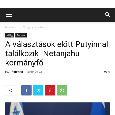
Kezdőlap
Világ
Fontos
Világ
Fontos
A választások előtt Putyinnal
találkozik Netanjahu
kormányfő
Írta:
Polonius
-
2019-04-02
0