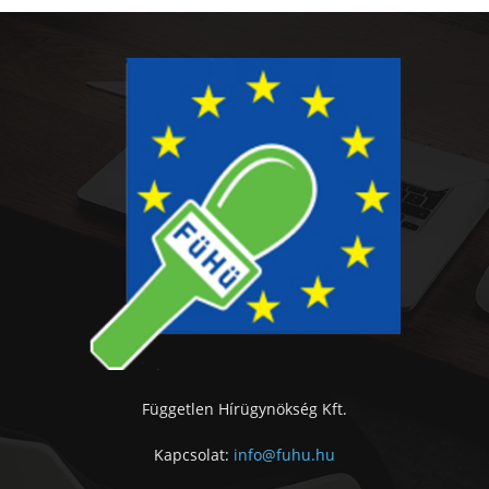
Független Hírügynökség Kft.
Kapcsolat:
info@fuhu.hu