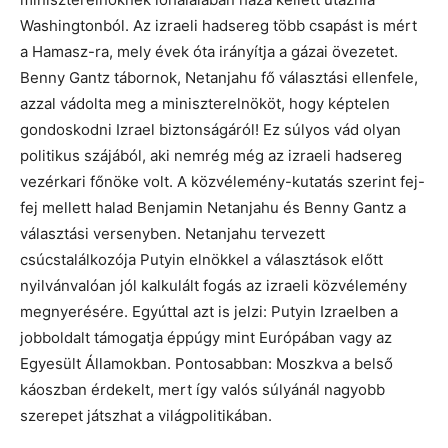
Washingtonból. Az izraeli hadsereg több csapást is mért
a Hamasz-ra, mely évek óta irányítja a gázai övezetet.
Benny Gantz tábornok, Netanjahu fő választási ellenfele,
azzal vádolta meg a miniszterelnököt, hogy képtelen
gondoskodni Izrael biztonságáról! Ez súlyos vád olyan
politikus szájából, aki nemrég még az izraeli hadsereg
vezérkari főnöke volt. A közvélemény-kutatás szerint fej-
fej mellett halad Benjamin Netanjahu és Benny Gantz a
választási versenyben. Netanjahu tervezett
csúcstalálkozója Putyin elnökkel a választások előtt
nyilvánvalóan jól kalkulált fogás az izraeli közvélemény
megnyerésére. Egyúttal azt is jelzi: Putyin Izraelben a
jobboldalt támogatja éppúgy mint Európában vagy az
Egyesült Államokban. Pontosabban: Moszkva a belső
káoszban érdekelt, mert így valós súlyánál nagyobb
szerepet játszhat a világpolitikában.