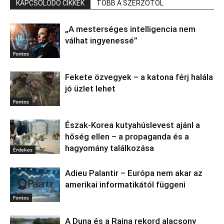
KAPCSOLÓDÓ CIKKEK
TÖBB A SZERZŐTŐL
„A mesterséges intelligencia nem
válhat ingyenessé”
Fontos
Fekete özvegyek – a katona férj halála
jó üzlet lehet
Fontos
Észak‑Korea kutyahúslevest ajánl a
hőség ellen – a propaganda és a
hagyomány találkozása
Érdekes
Adieu Palantir – Európa nem akar az
amerikai informatikától függeni
Fontos
A Duna és a Rajna rekord alacsony