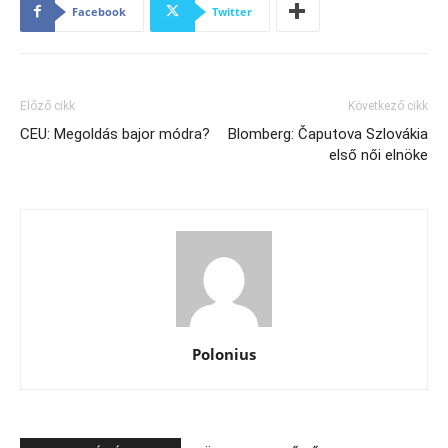
Facebook
Twitter
Előző cikk
Következő cikk
CEU: Megoldás bajor módra?
Blomberg: Čaputova Szlovákia
első női elnöke
Polonius