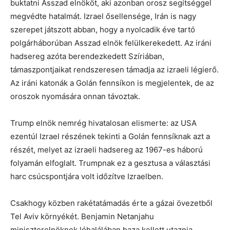
buktatni Asszad elnököt, aki azonban orosz segítséggel
megvédte hatalmát. Izrael ősellensége, Irán is nagy
szerepet játszott abban, hogy a nyolcadik éve tartó
polgárháborúban Asszad elnök felülkerekedett. Az iráni
hadsereg azóta berendezkedett Szíriában,
támaszpontjaikat rendszeresen támadja az izraeli légierő.
Az iráni katonák a Golán fennsíkon is megjelentek, de az
oroszok nyomására onnan távoztak.
Trump elnök nemrég hivatalosan elismerte: az USA
ezentúl Izrael részének tekinti a Golán fennsíknak azt a
részét, melyet az izraeli hadsereg az 1967-es háború
folyamán elfoglalt. Trumpnak ez a gesztusa a választási
harc csúcspontjára volt időzítve Izraelben.
Csakhogy közben rakétatámadás érte a gázai övezetből
Tel Aviv környékét. Benjamin Netanjahu
miniszterelnöknek lóhalálában haza kellett utaznia