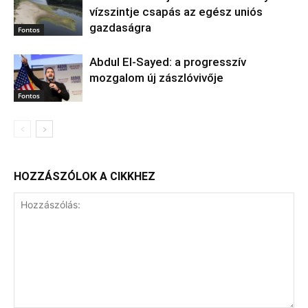
vízszintje csapás az egész uniós
gazdaságra
Fontos
Abdul El‑Sayed: a progresszív
mozgalom új zászlóvivője
Fontos
HOZZÁSZÓLOK A CIKKHEZ