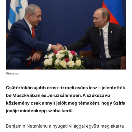
Pinterest
Csütörtökön újabb orosz-izraeli csúcs lesz – jelentették
be Moszkvában és Jeruzsálemben. A szűkszavú
közlemény csak annyit jelölt meg témaként, hogy Szíria
jövője mindenképp szóba kerül.
Benjamin Netanjahu a nyugati világgal együtt meg akarta