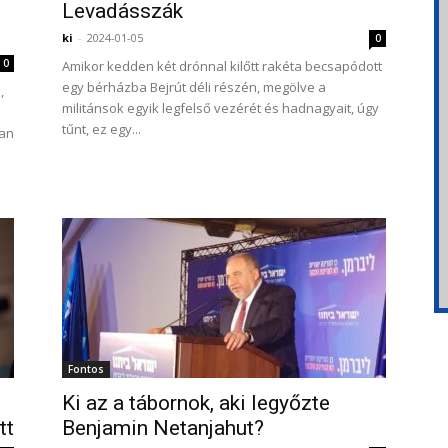
Levadásszák
ki
-
2024-01-05
0
0
Amikor kedden két drónnal kilőtt rakéta becsapódott
egy bérházba Bejrút déli részén, megölve a
,
militánsok egyik legfelső vezérét és hadnagyait, úgy
tűnt, ez egy...
ban
Fontos
Ki az a tábornok, aki legyőzte
tt
Benjamin Netanjahut?