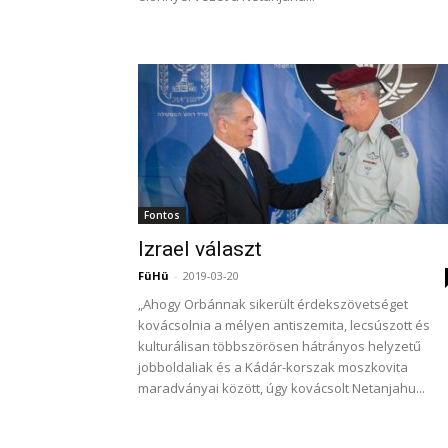
Fontos
Izrael választ
FüHü
-
2019-03-20
„Ahogy Orbánnak sikerült érdekszövetséget
kovácsolnia a mélyen antiszemita, lecsúszott és
kulturálisan többszörösen hátrányos helyzetű
jobboldaliak és a Kádár-korszak moszkovita
maradványai között, úgy kovácsolt Netanjahu...