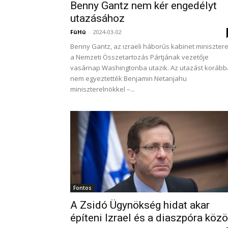
Benny Gantz nem kér engedélyt
utazásához
FüHü
-
2024-03-02
Benny Gantz, az izraeli háborús kabinet minisztere
a Nemzeti Összetartozás Pártjának vezetője
vasárnap Washingtonba utazik. Az utazást koráb
nem egyeztették Benjamin Netanjahu
miniszterelnökkel –...
Fontos
A Zsidó Ügynökség hidat akar
építeni Izrael és a diaszpóra közö