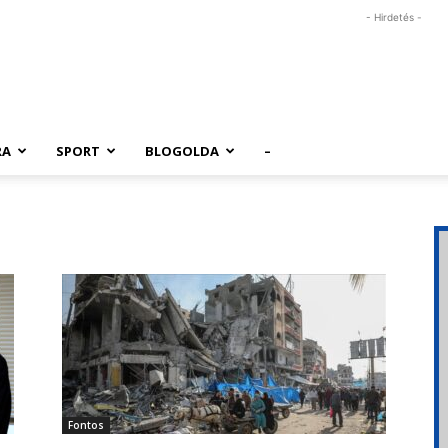
- Hirdetés -
RA
SPORT
BLOGOLDA
–
Fontos