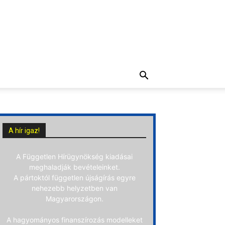
A hír igaz!
A Független Hírügynökség kiadásai
meghaladják bevételeinket.
A pártoktól független újságírás egyre
nehezebb helyzetben van
Magyarországon.
A hagyományos finanszírozás modelleket