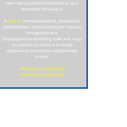
nem csak a politika lehetetleníti el, de a
társadalmi kihívások is.
A
fuhu.hu
fennmaradásához, hosszútávú
működéséhez, szerkesztőségünk rászorul
támogatásotokra.
Segítségetekkel lehetőség nyílik arra, hogy
munkánkat továbbra is az eddig
megszokott színvonalon végezhessük
tovább.
Ide kattintva megtalálod
bankszámlaszámunkat!