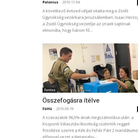
Polonius
-
2019-11-04
A következő évtized céljait vitatta meg a Zsidó
Ügynökség vezérkara Jeruzsálemben. Isaac Herzo
a Zsidó Ügynökség vezetője az izraeli sajtónak
elmondta, hogy három fő...
Fontos
Összefogásra ítélve
FüHü
-
2019-09-19
A szavazatok 96,5%-ának megszámolása után a
Központi Választási Bizottság csütörtök reggeli
frissítése szerint a Kék és Fehér Párt 2 mandátum
előnnyel vezet a Netanjahu...