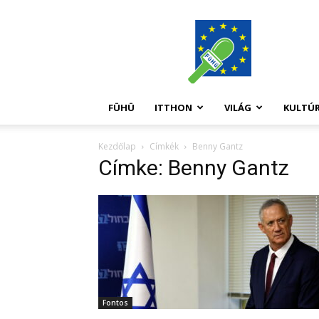
FüHü
FÜHÜ
ITTHON
VILÁG
KULTÚ
Kezdőlap
Címkék
Benny Gantz
Címke: Benny Gantz
Fontos