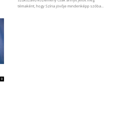
szűkszavú közlemény csak annyit jelölt meg
témaként, hogy Szíria jövője mindenképp szóba...
0