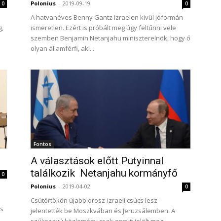
Polonius
-
2019-09-19
0
0
A hatvanéves Benny Gantz Izraelen kivül jóformán
g,
ismeretlen. Ezért is próbált meg úgy feltűnni vele
szemben Benjamin Netanjahu miniszterelnök, hogy ő
olyan államférfi, aki...
Fontos
A választások előtt Putyinnal
találkozik Netanjahu kormányfő
0
Polonius
-
2019-04-02
0
Csütörtökön újabb orosz-izraeli csúcs lesz -
os
jelentették be Moszkvában és Jeruzsálemben. A