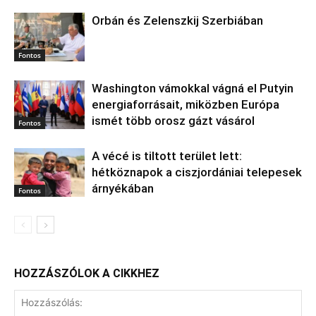
Orbán és Zelenszkij Szerbiában
Fontos
Washington vámokkal vágná el Putyin
energiaforrásait, miközben Európa
ismét több orosz gázt vásárol
Fontos
A vécé is tiltott terület lett:
hétköznapok a ciszjordániai telepesek
árnyékában
Fontos
HOZZÁSZÓLOK A CIKKHEZ