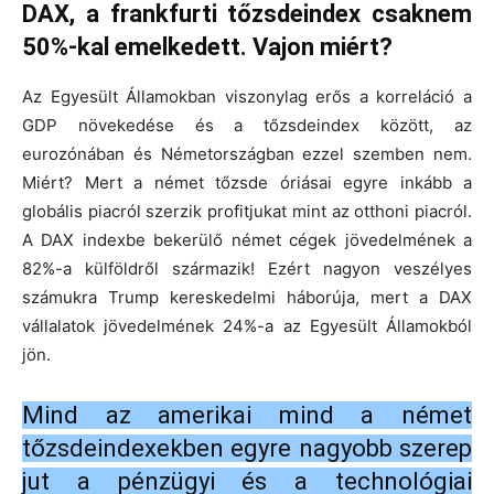
DAX, a frankfurti tőzsdeindex csaknem
50%-kal emelkedett. Vajon miért?
Az Egyesült Államokban viszonylag erős a korreláció a
GDP növekedése és a tőzsdeindex között, az
eurozónában és Németországban ezzel szemben nem.
Miért? Mert a német tőzsde óriásai egyre inkább a
globális piacról szerzik profitjukat mint az otthoni piacról.
A DAX indexbe bekerülő német cégek jövedelmének a
82%-a külföldről származik! Ezért nagyon veszélyes
számukra Trump kereskedelmi háborúja, mert a DAX
vállalatok jövedelmének 24%-a az Egyesült Államokból
jön.
Mind az amerikai mind a német
tőzsdeindexekben egyre nagyobb szerep
jut a pénzügyi és a technológiai