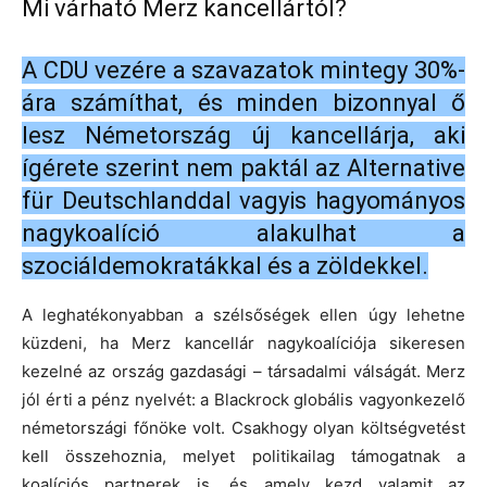
Mi várható Merz kancellártól?
A CDU vezére a szavazatok mintegy 30%-
ára számíthat, és minden bizonnyal ő
lesz Németország új kancellárja, aki
ígérete szerint nem paktál az Alternative
für Deutschlanddal vagyis hagyományos
nagykoalíció alakulhat a
szociáldemokratákkal és a zöldekkel.
A leghatékonyabban a szélsőségek ellen úgy lehetne
küzdeni, ha Merz kancellár nagykoalíciója sikeresen
kezelné az ország gazdasági – társadalmi válságát. Merz
jól érti a pénz nyelvét: a Blackrock globális vagyonkezelő
németországi főnöke volt. Csakhogy olyan költségvetést
kell összehoznia, melyet politikailag támogatnak a
koalíciós partnerek is, és amely kezd valamit az