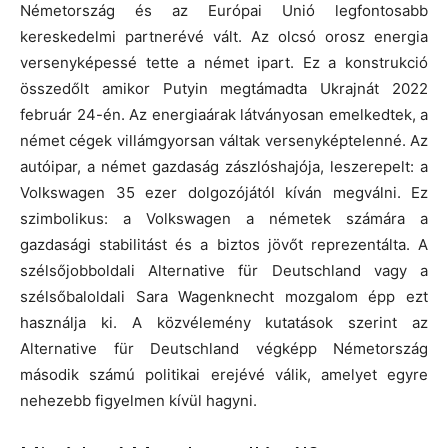
Németország és az Európai Unió legfontosabb
kereskedelmi partnerévé vált. Az olcsó orosz energia
versenyképessé tette a német ipart. Ez a konstrukció
összedőlt amikor Putyin megtámadta Ukrajnát 2022
február 24-én. Az energiaárak látványosan emelkedtek, a
német cégek villámgyorsan váltak versenyképtelenné. Az
autóipar, a német gazdaság zászlóshajója, leszerepelt: a
Volkswagen 35 ezer dolgozójától kíván megválni. Ez
szimbolikus: a Volkswagen a németek számára a
gazdasági stabilitást és a biztos jövőt reprezentálta. A
szélsőjobboldali Alternative für Deutschland vagy a
szélsőbaloldali Sara Wagenknecht mozgalom épp ezt
használja ki. A közvélemény kutatások szerint az
Alternative für Deutschland végképp Németország
második számú politikai erejévé válik, amelyet egyre
nehezebb figyelmen kívül hagyni.