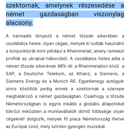
szektornak, amelynek részesedése a
német gazdaságban viszonylag
alacsony.
A harmadik tényező a német tőzsde sikerében a
csodálatos hetes: olyan cégek, melyek ki tudták használni
a konjunktúrát mint például a Rheinmetall, amely remekül
profitál az ukrajnai háborúból. A csodálatos hetes adta a
német tőzsde sikerének 98%-át: a Rheinmetallon kívül a
SAP, a Deutsche Telekom, az Allianz, a Siemens, a
Siemens Energy és a Munich RE. Egyetlenegy autógyár
sincs közöttük pedig ennek a szektornak a szerepe
meghatározó a német gazdaságban. Csakhogy a tőzsde
Németországban is egyre inkább a globális állapotokat
tükrözi miközben a munkavállalók döntő többsége olyan
cégeknél dolgozik, melyek fő piaca Németország illetve
az Európai Unió, mely szintén gyengén muzsikál.