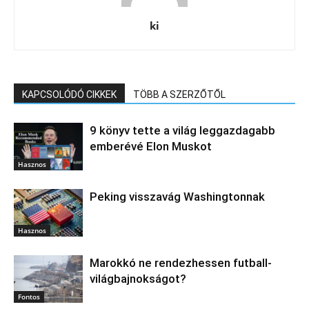
ki
KAPCSOLÓDÓ CIKKEK
TÖBB A SZERZŐTŐL
9 könyv tette a világ leggazdagabb
emberévé Elon Muskot
Hasznos
Peking visszavág Washingtonnak
Hasznos
Marokkó ne rendezhessen futball-
világbajnokságot?
Fontos