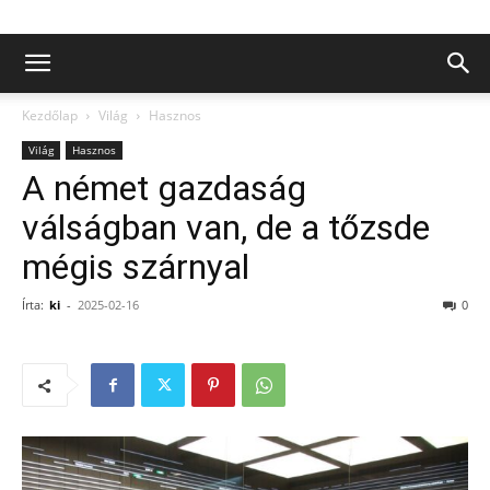
Kezdőlap
Világ
Hasznos
Világ
Hasznos
A német gazdaság
válságban van, de a tőzsde
mégis szárnyal
Írta:
ki
-
2025-02-16
0