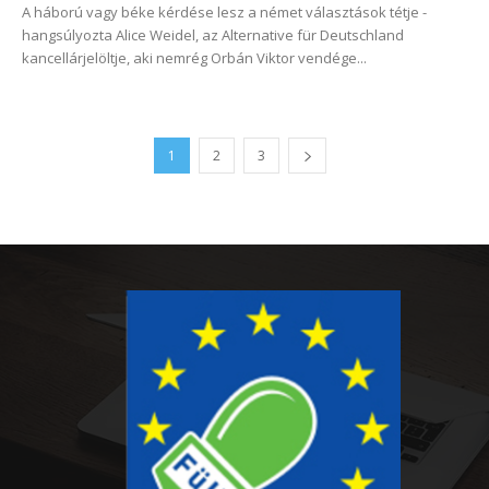
A háború vagy béke kérdése lesz a német választások tétje -
hangsúlyozta Alice Weidel, az Alternative für Deutschland
kancellárjelöltje, aki nemrég Orbán Viktor vendége...
1
2
3