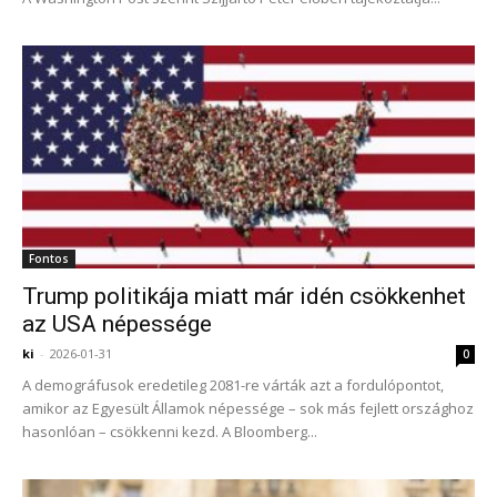
Fontos
Trump politikája miatt már idén csökkenhet
az USA népessége
ki
-
2026-01-31
0
A demográfusok eredetileg 2081-re várták azt a fordulópontot,
amikor az Egyesült Államok népessége – sok más fejlett országhoz
hasonlóan – csökkenni kezd. A Bloomberg...