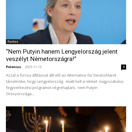
Fontos
“Nem Putyin hanem Lengyelország jelent
veszélyt Németországra!”
Polonius
-
2025-11-13
0
Azzal a furcsa állítással állt elő az Alternative für Deutschland
társelnöke, hogy Lengyelország miatt kell a német nagyszabású
fegyverkezési programot végrehajtani, nem Putyin
Oroszországa...