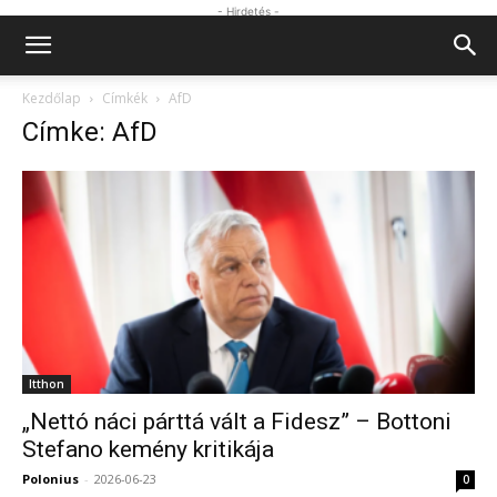
- Hirdetés -
Kezdőlap
Címkék
AfD
Címke: AfD
Itthon
„Nettó náci párttá vált a Fidesz” – Bottoni
Stefano kemény kritikája
Polonius
-
2026-06-23
0