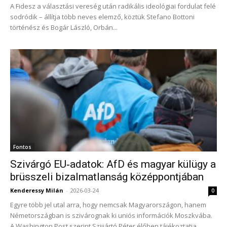
A Fidesz a választási vereség után radikális ideológiai fordulat felé
sodródik – állítja több neves elemző, köztük Stefano Bottoni
történész és Bogár László, Orbán...
Fontos
Szivárgó EU‑adatok: AfD és magyar külügy a
brüsszeli bizalmatlanság középpontjában
Kenderessy Milán
-
2026-03-24
0
Egyre több jel utal arra, hogy nemcsak Magyarországon, hanem
Németországban is szivárognak ki uniós információk Moszkvába.
A Washington Post szerint Szijjártó Péter élőben tájékoztatja...