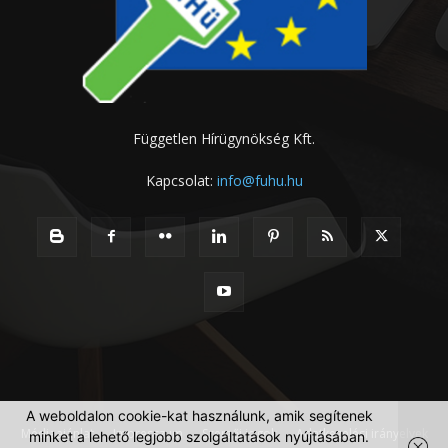
Független Hírügynökség Kft.
Kapcsolat:
info@fuhu.hu
A weboldalon cookie-kat használunk, amik segítenek
Médiaajánlat
Impresszum
Szerzői jogok
Adatkezelési irányelvek
minket a lehető legjobb szolgáltatások nyújtásában.