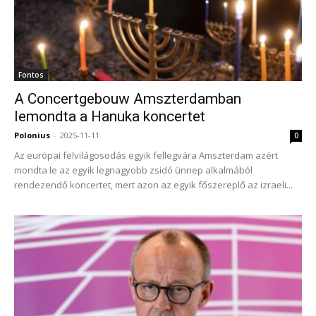
Fontos
A Concertgebouw Amszterdamban
lemondta a Hanuka koncertet
Polonius
-
2025-11-11
0
Az európai felvilágosodás egyik fellegvára Amszterdam azért
mondta le az egyik legnagyobb zsidó ünnep alkalmából
rendezendő koncertet, mert azon az egyik főszereplő az izraeli...