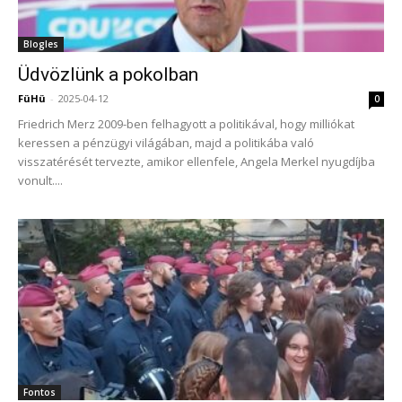
Blogles
Üdvözlünk a pokolban
FüHü
-
2025-04-12
0
Friedrich Merz 2009-ben felhagyott a politikával, hogy milliókat
keressen a pénzügyi világában, majd a politikába való
visszatérését tervezte, amikor ellenfele, Angela Merkel nyugdíjba
vonult....
Fontos