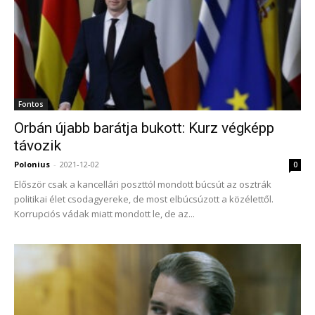
Fontos
Orbán újabb barátja bukott: Kurz végképp
távozik
Polonius
-
2021-12-02
0
Először csak a kancellári poszttól mondott búcsút az osztrák
politikai élet csodagyereke, de most elbúcsúzott a közélettől.
Korrupciós vádak miatt mondott le, de az...