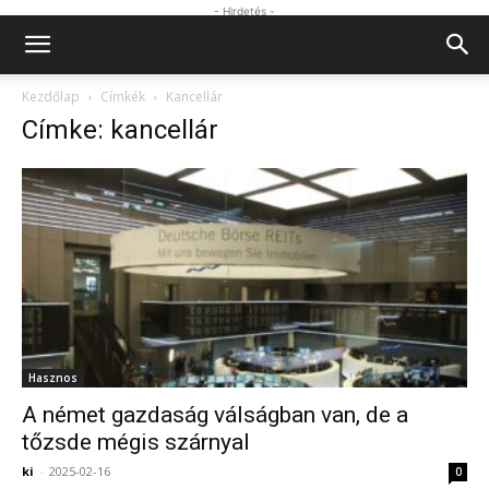
- Hirdetés -
Kezdőlap
Címkék
Kancellár
Címke: kancellár
Hasznos
A német gazdaság válságban van, de a
tőzsde mégis szárnyal
ki
-
2025-02-16
0