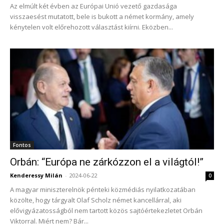
Az elmúlt két évben az Európai Unió vezető gazdasága
visszaesést mutatott, bele is bukott a német kormány, amely
kénytelen volt előrehozott választást kiírni. Eközben...
Fontos
Orbán: “Európa ne zárkózzon el a világtól!”
Kenderessy Milán
-
2024-06-22
0
A magyar miniszterelnök pénteki közmédiás nyilatkozatában
közölte, hogy tárgyalt Olaf Scholz német kancellárral, aki
elővigyázatosságból nem tartott közös sajtóértekezletet Orbán
Viktorral. Miért nem? Bár...