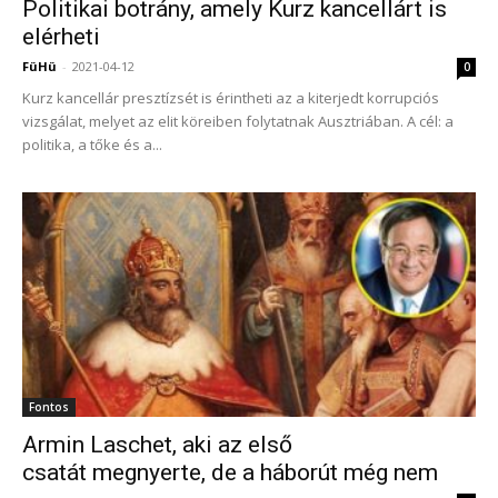
Politikai botrány, amely Kurz kancellárt is
elérheti
FüHü
-
2021-04-12
0
Kurz kancellár presztízsét is érintheti az a kiterjedt korrupciós
vizsgálat, melyet az elit köreiben folytatnak Ausztriában. A cél: a
politika, a tőke és a...
Fontos
Armin Laschet, aki az első
csatát megnyerte, de a háborút még nem