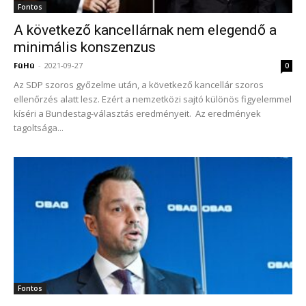
Fontos
A következő kancellárnak nem elegendő a
minimális konszenzus
FüHü
-
2021-09-27
0
Az SDP szoros győzelme után, a következő kancellár szoros
ellenőrzés alatt lesz. Ezért a nemzetközi sajtó különös figyelemmel
kíséri a Bundestag-választás eredményeit. Az eredmények
tagoltsága...
Fontos