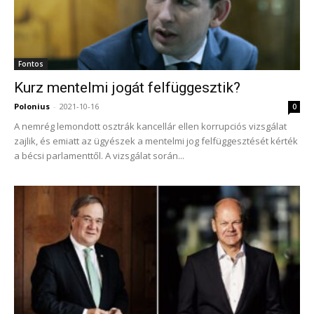
Fontos
Kurz mentelmi jogát felfüggesztik?
Polonius
-
2021-10-16
0
A nemrég lemondott osztrák kancellár ellen korrupciós vizsgálat
zajlik, és emiatt az ügyészek a mentelmi jog felfüggesztését kérték
a bécsi parlamenttől. A vizsgálat során...