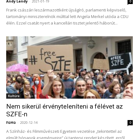
Andy Landy
-
2021-01-19
0
Frank császári leszármazottként újságíró, parlamenti képviselő,
tartományi miniszterelnök múlttal lett Angela Merkel utóda a CDU
élén. Ezzel csatát nyert a kancellári tisztet jelentő háborút...
Kultúra
Nem sikerül érvényteleníteni a félévet az
SZFE-n
FüHü
-
2020-12-14
0
A Színház- és Filmművészeti Egyetem vezetése „tekintettel az
elmúlt hónapok eseményeire” új tantervi rendet készített, erről