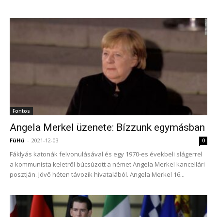
Fontos
Angela Merkel üzenete: Bízzunk egymásban
FüHü
-
2021-12-03
0
Fáklyás katonák felvonulásával és egy 1970-es évekbeli slágerrel
a kommunista keletről búcsúzott a német Angela Merkel kancellári
posztján. Jövő héten távozik hivatalából. Angela Merkel 16...