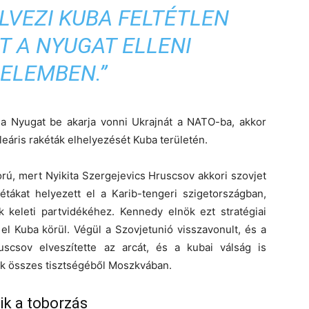
LVEZI KUBA FELTÉTLEN
 A NYUGAT ELLENI
ELEMBEN.”
 a Nyugat be akarja vonni Ukrajnát a NATO-ba, akkor
eáris rakéták elhelyezését Kuba területén.
rú, mert Nyikita Szergejevics Hruscsov akkori szovjet
kétákat helyezett el a Karib-tengeri szigetországban,
 keleti partvidékéhez. Kennedy elnök ezt stratégiai
 el Kuba körül. Végül a Szovjetunió visszavonult, és a
uscsov elveszítette az arcát, és a kubai válság is
ák összes tisztségéből Moszkvában.
ik a toborzás