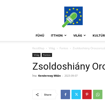
FüHü
FÜHÜ
ITTHON
VILÁG
KULTÚ
Kezdőlap
Világ
Fontos
Zsoldoshiány Oroszorsz
Világ
Fontos
Zsoldoshiány Or
Írta:
Kenderessy Milán
-
2023-09-07
Share