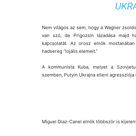
UKR
Nem világos az sem, hogy a Wagner zsoldo
van szó, de Prigozsin lázadása majd h
kapcsolatát. Az orosz elnök mostanába
hadsereg “lojális elemeit.”
A kommunista Kuba, melyet a Szovjetun
szemben, Putyin Ukrajna elleni agressziója u
Miguel Diaz-Canel elnök többször is kijelen