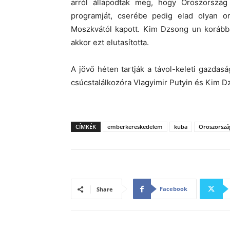
arról állapodtak meg, hogy Oroszország 
programját, cserébe pedig elad olyan o
Moszkvától kapott. Kim Dzsong un korábba
akkor ezt elutasította.
A jövő héten tartják a távol-keleti gazdas
csúcstalálkozóra Vlagyimir Putyin és Kim Dz
CÍMKÉK
emberkereskedelem
kuba
Oroszorszá
Facebook
Share