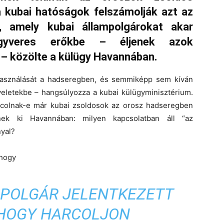
a kubai hatóságok felszámolják azt az
, amely kubai állampolgárokat akar
gyveres erőkbe – éljenek azok
– közölte a külügy Havannában.
lhasználását a hadseregben, és semmiképp sem kíván
eletekbe – hangsúlyozza a kubai külügyminisztérium.
rcolnak-e már kubai zsoldosok az orosz hadseregben
ek ki Havannában: milyen kapcsolatban áll “az
yal?
 hogy
MPOLGÁR JELENTKEZETT
 HOGY HARCOLJON