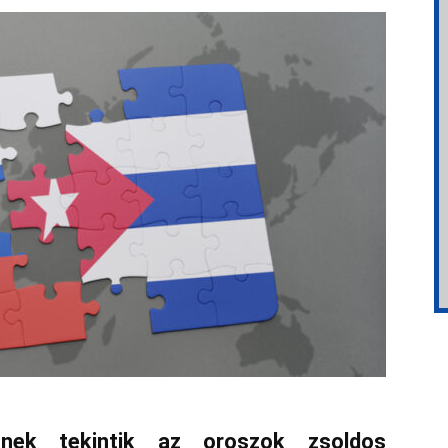
mnek tekintik az oroszok zsoldos