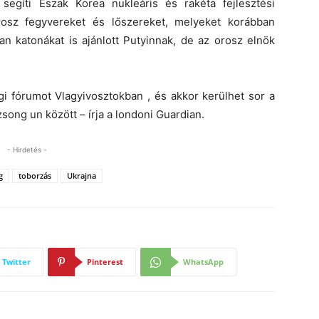
segíti Észak Korea nukleáris és rakéta fejlesztési
rosz fegyvereket és lőszereket, melyeket korábban
n katonákat is ajánlott Putyinnak, de az orosz elnök
ági fórumot Vlagyivosztokban , és akkor kerülhet sor a
song un között – írja a londoni Guardian.
- Hirdetés -
g
toborzás
Ukrajna
Twitter
Pinterest
WhatsApp