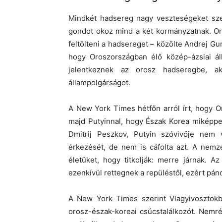
Mindkét hadsereg nagy veszteségeket sze
gondot okoz mind a két kormányzatnak. Or
feltölteni a hadsereget – közölte Andrej Gur
hogy Oroszországban élő közép-ázsiai áll
jelentkeznek az orosz hadseregbe, ak
állampolgárságot.
A New York Times hétfőn arról írt, hogy O
majd Putyinnal, hogy Észak Korea miképpe
Dmitrij Peszkov, Putyin szóvivője nem 
érkezését, de nem is cáfolta azt. A nemz
életüket, hogy titkolják: merre járnak. A
ezenkívül rettegnek a repüléstől, ezért pán
A New York Times szerint Vlagyivosztokba
orosz-észak-koreai csúcstalálkozót. Nemr