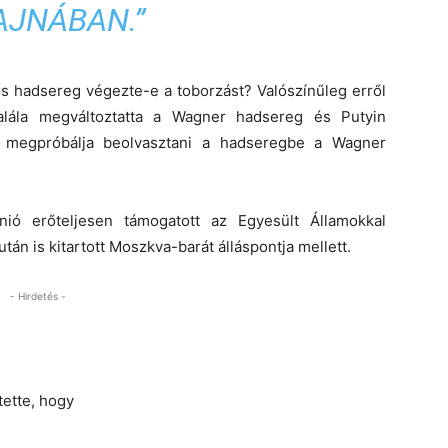
AJNÁBAN.”
s hadsereg végezte-e a toborzást? Valószínűleg erről
alála megváltoztatta a Wagner hadsereg és Putyin
n megpróbálja beolvasztani a hadseregbe a Wagner
ió erőteljesen támogatott az Egyesült Államokkal
tán is kitartott Moszkva-barát álláspontja mellett.
- Hirdetés -
tette, hogy