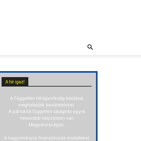
A hír igaz!
A Független Hírügynökség kiadásai
meghaladják bevételeinket.
A pártoktól független újságírás egyre
nehezebb helyzetben van
Magyarországon.
A hagyományos finanszírozás modelleket