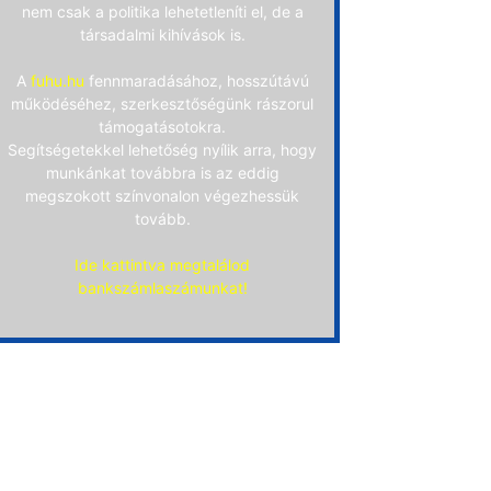
nem csak a politika lehetetleníti el, de a
társadalmi kihívások is.
A
fuhu.hu
fennmaradásához, hosszútávú
működéséhez, szerkesztőségünk rászorul
támogatásotokra.
Segítségetekkel lehetőség nyílik arra, hogy
munkánkat továbbra is az eddig
megszokott színvonalon végezhessük
tovább.
Ide kattintva megtalálod
bankszámlaszámunkat!