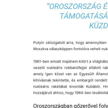
“OROSZORSZÁG É
TÁMOGATÁSÁT
KÜZD
Putyin célozgatott arra, hogy amennyiben
Moszkva válaszképpen fontolóra veheti nukl
1961-ben emiatt majdnem kitört a világhábo
vezető nukleáris robbanófejjel ellátott ra
amely igen közel van az Egyesült Államok
kihívásnak tekintette, és embargót rendelt
nukleáris rakétákat kivonták Kubából. Hr
hozzájárult ahhoz, hogy 1964-ben leváltott
Oroszországban gőzerővel foly