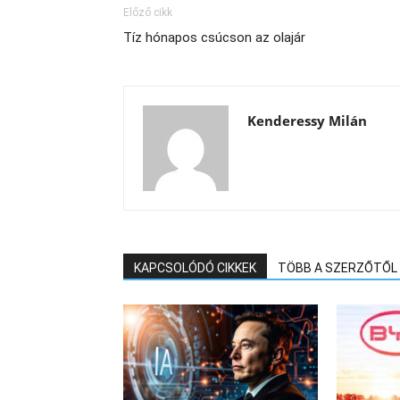
Előző cikk
Tíz hónapos csúcson az olajár
Kenderessy Milán
KAPCSOLÓDÓ CIKKEK
TÖBB A SZERZŐTŐL