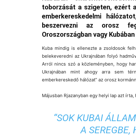
toborzását a szigeten, ezért 
emberkereskedelmi hálózatot
beszervezni az orosz fe
Oroszországban vagy Kubában 
Kuba mindig is ellenezte a zsoldosok fe
belekeveredni az Ukrajnában folyó hadműv
Arról nincs szó a közleményben, hogy ha
Ukrajnában mint ahogy arra sem térn
emberkereskedő hálózat” az orosz kormánn
Májusban Rjazanyban egy helyi lap azt írta,
“SOK KUBAI ÁLLA
A SEREGBE,