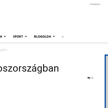
- Hirdetés -
RA
SPORT
BLOGOLDA
–
ágban
oszországban
0