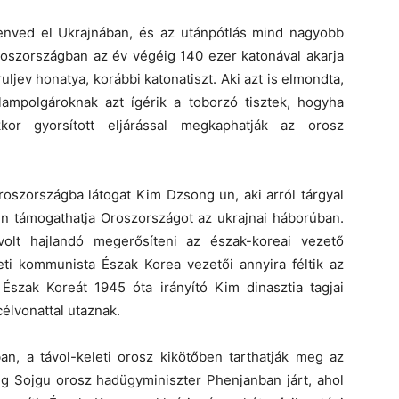
nved el Ukrajnában, és az utánpótlás mind nagyobb
oszországban az év végéig 140 ezer katonával akarja
uljev honatya, korábbi katonatiszt. Aki azt is elmondta,
ampolgároknak azt ígérik a toborzó tisztek, hogyha
kor gyorsított eljárással megkaphatják az orosz
roszországba látogat Kim Dzsong un, aki arról tárgyal
n támogathatja Oroszországot az ukrajnai háborúban.
volt hajlandó megerősíteni az észak-koreai vezető
eti kommunista Észak Korea vezetői annyira féltik az
z Észak Koreát 1945 óta irányító Kim dinasztia tagjai
célvonattal utaznak.
n, a távol-keleti orosz kikötőben tarthatják meg az
ég Sojgu orosz hadügyminiszter Phenjanban járt, ahol