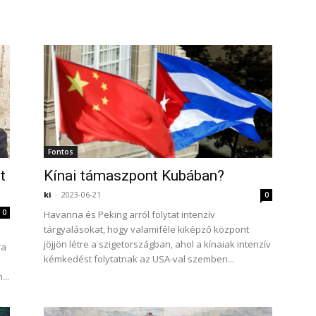
Fontos
t
Kínai támaszpont Kubában?
ki
-
2023-06-21
0
0
Havanna és Peking arról folytat intenzív
tárgyalásokat, hogy valamiféle kiképző központ
jöjjön létre a szigetországban, ahol a kínaiak intenzív
ra
kémkedést folytatnak az USA-val szemben...
...