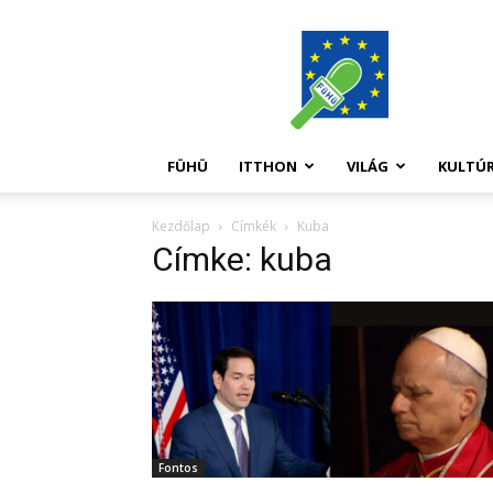
FüHü
FÜHÜ
ITTHON
VILÁG
KULTÚ
Kezdőlap
Címkék
Kuba
Címke: kuba
Fontos