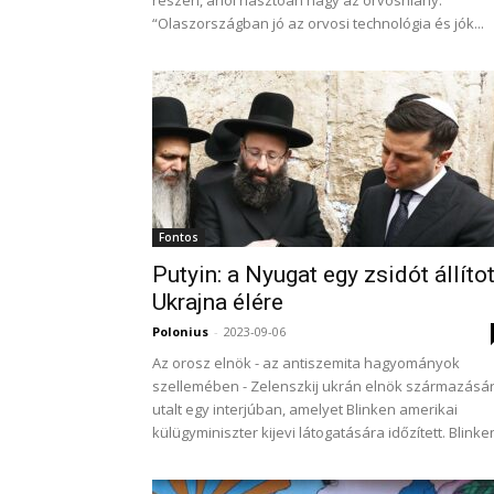
részén, ahol riasztóan nagy az orvoshiány.
“Olaszországban jó az orvosi technológia és jók...
Fontos
Putyin: a Nyugat egy zsidót állítot
Ukrajna élére
Polonius
-
2023-09-06
Az orosz elnök - az antiszemita hagyományok
szellemében - Zelenszkij ukrán elnök származásá
utalt egy interjúban, amelyet Blinken amerikai
külügyminiszter kijevi látogatására időzített. Blinken