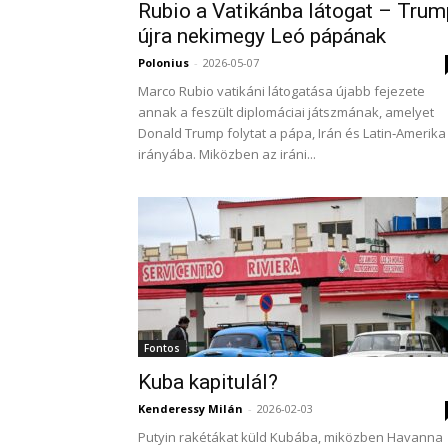
Rubio a Vatikánba látogat – Trum
újra nekimegy Leó pápának
Polonius
-
2026-05-07
Marco Rubio vatikáni látogatása újabb fejezete
annak a feszült diplomáciai játszmának, amelyet
Donald Trump folytat a pápa, Irán és Latin‑Amerika
irányába. Miközben az iráni...
Fontos
Kuba kapitulál?
Kenderessy Milán
-
2026-02-03
Putyin rakétákat küld Kubába, miközben Havanna