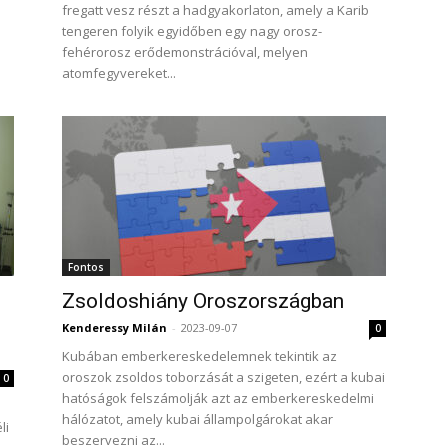
fregatt vesz részt a hadgyakorlaton, amely a Karib
tengeren folyik egyidőben egy nagy orosz-
fehérorosz erődemonstrációval, melyen
atomfegyvereket...
Fontos
Zsoldoshiány Oroszországban
Kenderessy Milán
-
2023-09-07
0
Kubában emberkereskedelemnek tekintik az
oroszok zsoldos toborzását a szigeten, ezért a kubai
0
hatóságok felszámolják azt az emberkereskedelmi
hálózatot, amely kubai állampolgárokat akar
li
beszervezni az...