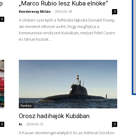
p
„Marco Rubio lesz Kuba elnöke”
Kenderessy Milán
-
2026-02-18
0
0
A címben szereplő a felhívást lájkolta Donald Trump,
aki mindent elkövet azért, hogy megfojtsa a
kommunista rendszert Kubában, melyet Fidel Castro
és társai hoztak...
Fontos
Orosz hadihajók Kubában
ki
-
2024-06-12
0
0
A Kazan atomtengeralattjáró és az Admiral Gorskov