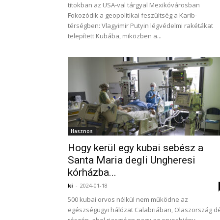
titokban az USA-val tárgyal Mexikóvárosban
Fokozódik a geopolitikai feszültség a Karib-
térségben: Vlagyimir Putyin légvédelmi rakétákat
telepített Kubába, miközben a...
Hasznos
Hogy kerül egy kubai sebész a
Santa Maria degli Ungheresi
kórházba...
ki
-
2024-01-18
500 kubai orvos nélkül nem működne az
egészségügyi hálózat Calabriában, Olaszország dé