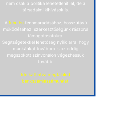
nem csak a politika lehetetleníti el, de a
társadalmi kihívások is.
A
fuhu.hu
fennmaradásához, hosszútávú
működéséhez, szerkesztőségünk rászorul
támogatásotokra.
Segítségetekkel lehetőség nyílik arra, hogy
munkánkat továbbra is az eddig
megszokott színvonalon végezhessük
tovább.
Ide kattintva megtalálod
bankszámlaszámunkat!