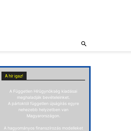
A hír igaz!
A Független Hírügynökség kiadásai
meghaladják bevételeinket.
A pártoktól független újságírás egyre
nehezebb helyzetben van
Magyarországon.
A hagyományos finanszírozás modelleket