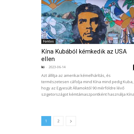
Fontos
Kína Kubából kémkedik az USA
ellen
ki
-
2023-06-14
Azt állítja az amerikai kémelhárítás, és
természetesen cáfolja mind Kína mind pedig Kuba,
hogy az Egyesült Államoktól 90 mérföldre lévő
szigetországot kémtámaszpontként használja Kína.
1
2