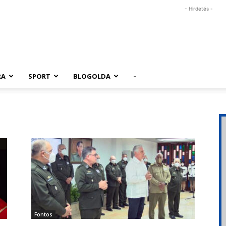
- Hirdetés -
RA
SPORT
BLOGOLDA
–
Fontos