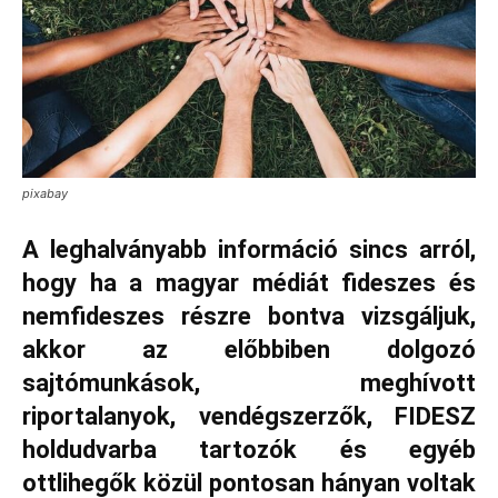
pixabay
A leghalványabb információ sincs arról,
hogy ha a magyar médiát fideszes és
nemfideszes részre bontva vizsgáljuk,
akkor az előbbiben dolgozó
sajtómunkások, meghívott
riportalanyok, vendégszerzők, FIDESZ
holdudvarba tartozók és egyéb
ottlihegők közül pontosan hányan voltak