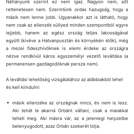
Néhányunk szerint ez nem igaz. Nagyon nem, sőt
rettenetesen nem. Szerintünk ordas hazugság, hogy a
másik nem lenne jobb. Ugyanakkor azt is látható, hogy
nem csak az ellenzék süllyed minden szempontból egyre
lejjebb, hanem az egész ország teljes lakosságával
együtt (kivéve a Hatvanpusztán és környékén élők), még
a mezei fideszhívőknek is elemi érdeke az országra
nézve rendkívül káros egyszemélyi vezető leváltása (a
permanensen gazdagodóknak persze nem).
A leváltási lehetőség vizsgálatához az alábbiakból lehet
és kell kiindulni:
másik ellenzéke az országnak nincs, és nem is lesz.
Aki tehát le akarná Orbánt váltani, csak a maiakkal
teheti meg. Aki másra vár, az a jelenlegi helyzetbe
belenyugodott, azaz Orbán szekerét tolja.