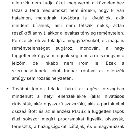
ellenzék nem tudja őket megnyerni a küzdelemhez
(azaz a fenti médiumokat nem érdekli, hogy ki van
hatalmon, maradnak továbbra is kívülállók, akik
mindent bírálnak, ami nem tetszik nekik, aztán
részükről annyi), akkor a leváltás tényleg reménytelen.
Persze aki eleve föladja a meggyőzésüket, és maga is
reménytelenséget sugároz, mondván, a nagy
függetlenek úgysem fognak segíteni, arra is megvan a
jelzőm, de inkább nem írom le. Ezek a
szerencsétlenek sokat tudnak rontani az ellenzék
amúgy sem rózsás helyzetén.
További fontos feladat hárul az egész országban
mindenütt a helyi ellenzékiekre (akár hivatásos
aktivisták, akár egyszerű szavazók), akik a pártok által
összeállított és az ellenzéki PLUSZ a független lapok
által sokszor megírt programokat figyelik, olvassák,
terjesztik, a hazugságokat cáfolják, és elmagyarázzák