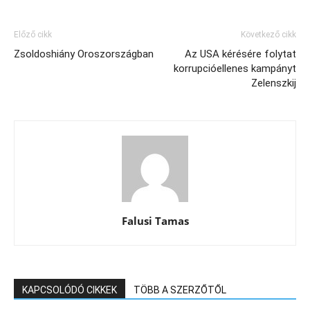
Előző cikk
Következő cikk
Zsoldoshiány Oroszországban
Az USA kérésére folytat
korrupcióellenes kampányt
Zelenszkij
Falusi Tamas
KAPCSOLÓDÓ CIKKEK
TÖBB A SZERZŐTŐL