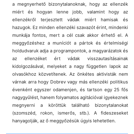
a megnyerhető bizonytalanoknak, hogy az ellenzék
miért és hogyan lenne jobb, valamint hogy az
ellenzékről terjesztett vádak miért hamisak és
hazugok. Ez minden ellenzéki szavazót érint, mindenki
munkája fontos, mert a cél csak akkor érhető el. A
meggyőzéshez a muníciót a pártok és értelmiségi
holdudvaruk adja a programpontok, a magyarázatok és
az ellenzéket ért vádak visszautasításainak
kidolgozásával, melyeket a nagy független lapok az
olvasókhoz közvetítenek. Az önkétes aktivisták nem
várnak arra hogy Dobrev vagy más ellenzéki politikus
évenként egyszer odamenjen, és tartson egy 25 fős
nagygyűlést, hanem folyamatos agitációval igyekeznek
megnyerni a köröttük található bizonytalanokat
(szomszéd, rokon, ismerős, stb.). A fideszeseket
hanyagolják, az ő meggyőzésük úgyis lehetetlen.