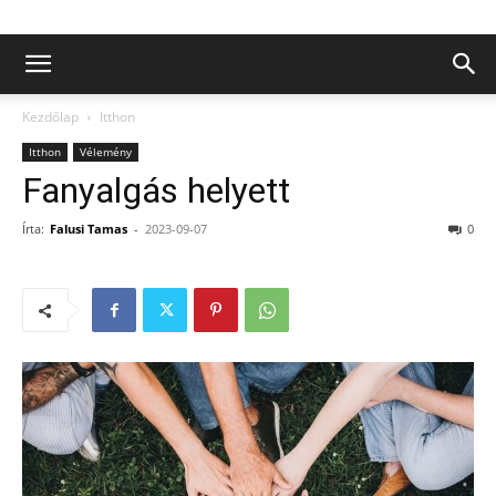
Kezdőlap
Itthon
Itthon
Vélemény
Fanyalgás helyett
Írta:
Falusi Tamas
-
2023-09-07
0