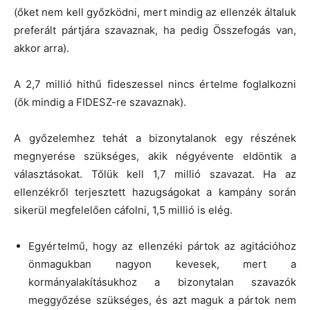
(őket nem kell győzködni, mert mindig az ellenzék általuk
preferált pártjára szavaznak, ha pedig Összefogás van,
akkor arra).
A 2,7 millió hithű fideszessel nincs értelme foglalkozni
(ők mindig a FIDESZ-re szavaznak).
A győzelemhez tehát a bizonytalanok egy részének
megnyerése szükséges, akik négyévente eldöntik a
választásokat. Tőlük kell 1,7 millió szavazat. Ha az
ellenzékről terjesztett hazugságokat a kampány során
sikerül megfelelően cáfolni, 1,5 millió is elég.
Egyértelmű, hogy az ellenzéki pártok az agitációhoz
önmagukban nagyon kevesek, mert a
kormányalakításukhoz a bizonytalan szavazók
meggyőzése szükséges, és azt maguk a pártok nem