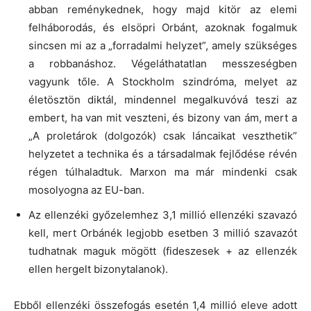
abban reménykednek, hogy majd kitör az elemi
felháborodás, és elsöpri Orbánt, azoknak fogalmuk
sincsen mi az a „forradalmi helyzet”, amely szükséges
a robbanáshoz. Végeláthatatlan messzeségben
vagyunk tőle. A Stockholm szindróma, melyet az
életösztön diktál, mindennel megalkuvóvá teszi az
embert, ha van mit veszteni, és bizony van ám, mert a
„A proletárok (dolgozók) csak láncaikat veszthetik”
helyzetet a technika és a társadalmak fejlődése révén
régen túlhaladtuk. Marxon ma már mindenki csak
mosolyogna az EU-ban.
Az ellenzéki győzelemhez 3,1 millió ellenzéki szavazó
kell, mert Orbánék legjobb esetben 3 millió szavazót
tudhatnak maguk mögött (fideszesek + az ellenzék
ellen hergelt bizonytalanok).
Ebből ellenzéki összefogás esetén 1,4 millió eleve adott