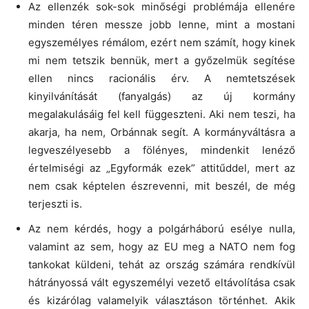
Az ellenzék sok-sok minőségi problémája ellenére
minden téren messze jobb lenne, mint a mostani
egyszemélyes rémálom, ezért nem számít, hogy kinek
mi nem tetszik bennük, mert a győzelmük segítése
ellen nincs racionális érv. A nemtetszések
kinyilvánítását (fanyalgás) az új kormány
megalakulásáig fel kell függeszteni. Aki nem teszi, ha
akarja, ha nem, Orbánnak segít. A kormányváltásra a
legveszélyesebb a fölényes, mindenkit lenéző
értelmiségi az „Egyformák ezek” attitűddel, mert az
nem csak képtelen észrevenni, mit beszél, de még
terjeszti is.
Az nem kérdés, hogy a polgárháború esélye nulla,
valamint az sem, hogy az EU meg a NATO nem fog
tankokat küldeni, tehát az ország számára rendkívül
hátrányossá vált egyszemélyi vezető eltávolítása csak
és kizárólag valamelyik választáson történhet. Akik