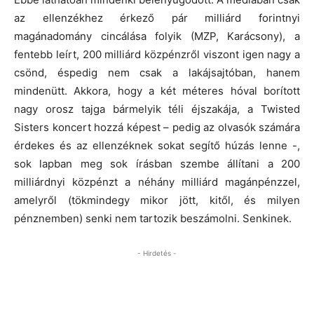
az ellenzékhez érkező pár milliárd forintnyi
magánadomány cincálása folyik (MZP, Karácsony), a
fentebb leírt, 200 milliárd közpénzről viszont igen nagy a
csönd, éspedig nem csak a lakájsajtóban, hanem
mindenütt. Akkora, hogy a két méteres hóval borított
nagy orosz tajga bármelyik téli éjszakája, a Twisted
Sisters koncert hozzá képest – pedig az olvasók számára
érdekes és az ellenzéknek sokat segítő húzás lenne -,
sok lapban meg sok írásban szembe állítani a 200
milliárdnyi közpénzt a néhány milliárd magánpénzzel,
amelyről (tökmindegy mikor jött, kitől, és milyen
pénznemben) senki nem tartozik beszámolni. Senkinek.
- Hirdetés -