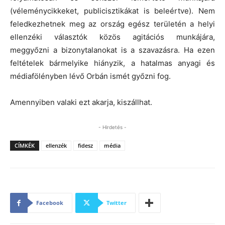
(véleménycikkeket, publicisztikákat is beleértve). Nem
feledkezhetnek meg az ország egész területén a helyi
ellenzéki választók közös agitációs munkájára,
meggyőzni a bizonytalanokat is a szavazásra. Ha ezen
feltételek bármelyike hiányzik, a hatalmas anyagi és
médiafölényben lévő Orbán ismét győzni fog.
Amennyiben valaki ezt akarja, kiszállhat.
- Hirdetés -
CÍMKÉK
ellenzék
fidesz
média
Facebook
Twitter