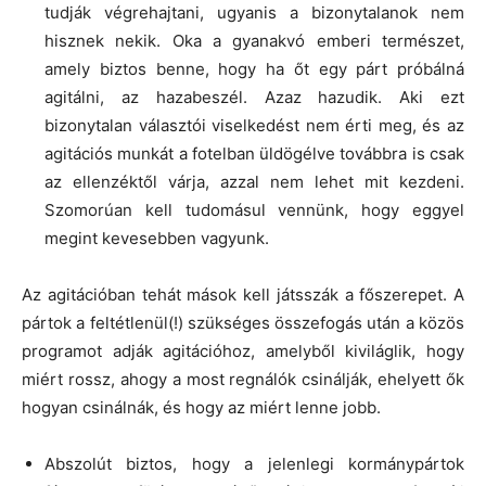
tudják végrehajtani, ugyanis a bizonytalanok nem
hisznek nekik. Oka a gyanakvó emberi természet,
amely biztos benne, hogy ha őt egy párt próbálná
agitálni, az hazabeszél. Azaz hazudik. Aki ezt
bizonytalan választói viselkedést nem érti meg, és az
agitációs munkát a fotelban üldögélve továbbra is csak
az ellenzéktől várja, azzal nem lehet mit kezdeni.
Szomorúan kell tudomásul vennünk, hogy eggyel
megint kevesebben vagyunk.
Az agitációban tehát mások kell játsszák a főszerepet. A
pártok a feltétlenül(!) szükséges összefogás után a közös
programot adják agitációhoz, amelyből kiviláglik, hogy
miért rossz, ahogy a most regnálók csinálják, ehelyett ők
hogyan csinálnák, és hogy az miért lenne jobb.
Abszolút biztos, hogy a jelenlegi kormánypártok