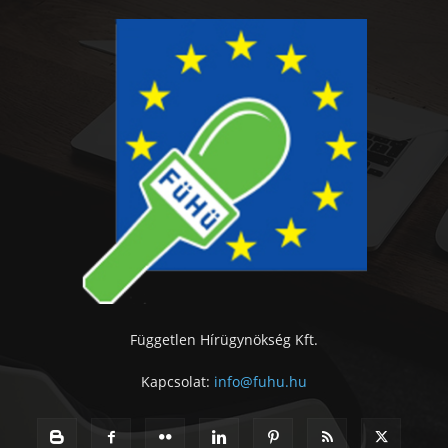
Független Hírügynökség Kft.
Kapcsolat:
info@fuhu.hu