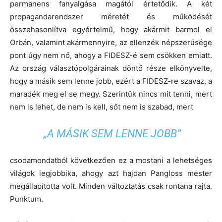
permanens fanyalgása magától értetődik. A két
propagandarendszer méretét és működését
összehasonlítva egyértelmű, hogy akármit barmol el
Orbán, valamint akármennyire, az ellenzék népszerűsége
pont úgy nem nő, ahogy a FIDESZ-é sem csökken emiatt.
Az ország választópolgárainak döntő része elkönyvelte,
hogy a másik sem lenne jobb, ezért a FIDESZ-re szavaz, a
maradék meg el se megy. Szerintük nincs mit tenni, mert
nem is lehet, de nem is kell, sőt nem is szabad, mert
„
A MÁSIK SEM LENNE JOBB
”
csodamondatból következően ez a mostani a lehetséges
világok legjobbika, ahogy azt hajdan Pangloss mester
megállapította volt. Minden változtatás csak rontana rajta.
Punktum.