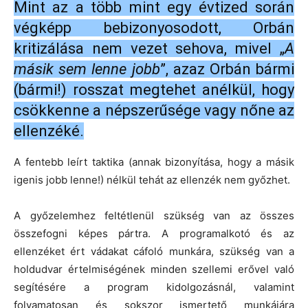
Mint az a több mint egy évtized során
végképp bebizonyosodott, Orbán
kritizálása nem vezet sehova, mivel „
A
másik sem lenne jobb
”, azaz Orbán bármi
(bármi!) rosszat megtehet anélkül, hogy
csökkenne a népszerűsége vagy nőne az
ellenzéké.
A fentebb leírt taktika (annak bizonyítása, hogy a másik
igenis jobb lenne!) nélkül tehát az ellenzék nem győzhet.
A győzelemhez feltétlenül szükség van az összes
összefogni képes pártra. A programalkotó és az
ellenzéket ért vádakat cáfoló munkára, szükség van a
holdudvar értelmiségének minden szellemi erővel való
segítésére a program kidolgozásnál, valamint
folyamatosan és sokszor ismertető munkájára