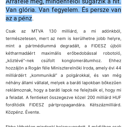
Arrafelé meg, mindenfelől sugárzik a hit.
Van glória. Van fegyelem. És persze van
az a pénz
.
Csak az MTVA 130 milliárd, a mi adónkból,
természetesen, mert az nem is kerülhetne jobb helyre,
mint a pártmédiummá degradált, a FIDESZ újbóli
kétharmadáért maximális erőbedobással robotoló,
„köztévé”-nek csúfolt konglomerátumhoz. Ehhez
hozzájön a Rogán féle Miniszterelnöki Iroda, amely évi 44
milliárdért „kommunikál” a polgárokkal, és van még
néhány állami vállalat, melyek a baráti lapokban bőkezűen
reklámoznak, hogy a baráti lapok ne felejtsék el, hogy mi
a feladat. A fentieket összegezve közel 200 milliárd HUF
fordítódik FIDESZ pártpropagandára. Kétszázmilliárd.
Közpénz. Évente.
Ebbe láthatóan mindenki belenyugodott. A médiában csak