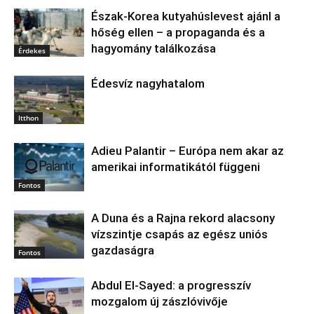
Észak‑Korea kutyahúslevest ajánl a
hőség ellen – a propaganda és a
hagyomány találkozása
Érdekes
Édesvíz nagyhatalom
Itthon
Adieu Palantir – Európa nem akar az
amerikai informatikától függeni
Fontos
A Duna és a Rajna rekord alacsony
vízszintje csapás az egész uniós
gazdaságra
Fontos
Abdul El‑Sayed: a progresszív
mozgalom új zászlóvivője