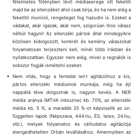
félelmetes fölényben lévő médiaserege ott feketíti
majd be az ellenzéket ahol csak bírja, és ha nem elég a
feketítő muníció, rengeteget fog hazudni is. Ezeket a
vádakat, akár igazak, akár nem, szigorúan tilos válasz
nélkül hagyni! Az ellenzéki pártok által mindegyikre
közösen kidolgozott, konkrét és kemény válaszokat
folyamatosan terjeszteni kell, minél több írásban és
nyilatkozatban. Egyszer nem elég, mivel a regnálók is
sokszor fogják ismételni ezeket.
Nem vitás, hogy a fentebb leírt agitációhoz a kis,
pártos ellenzéki médiumok munkája, még ha éjt
nappallá téve dolgoznak is, nagyon kevés. A NER
média aránya (MTVA inkluzíve) kb. 70%, az ellenzéki
média kb. 5 %, a maradék 25 %-ot képviselik az ún.
független lapok (Népszava, 444.hu, ÉS, telex, 24.hu,
stb.), melyek folyamatos és céltudatos agitációja
elengedhetetlen Orbán leváltásához. Amennyiben az