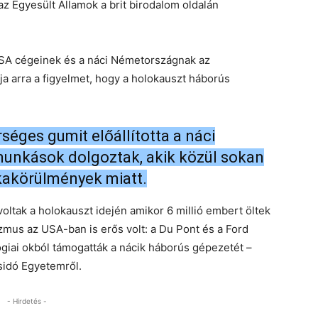
 az Egyesült Államok a brit birodalom oldalán
USA cégeinek és a náci Németországnak az
ja arra a figyelmet, hogy a holokauszt háborús
séges gumit előállította a náci
unkások dolgoztak, akik közül sokan
kakörülmények miatt.
oltak a holokauszt idején amikor 6 millió embert öltek
zmus az USA-ban is erős volt: a Du Pont és a Ford
ógiai okból támogatták a nácik háborús gépezetét –
Zsidó Egyetemről.
- Hirdetés -