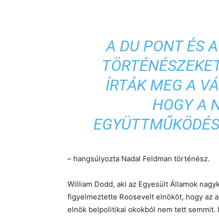
A DU PONT ÉS A
TÖRTÉNÉSZEKET
ÍRTÁK MEG A V
HOGY A 
EGYÜTTMŰKÖDÉS
– hangsúlyozta Nadal Feldman történész.
William Dodd, aki az Egyesült Államok nagy
figyelmeztette Roosevelt elnököt, hogy az am
elnök belpolitikai okokból nem tett semmit