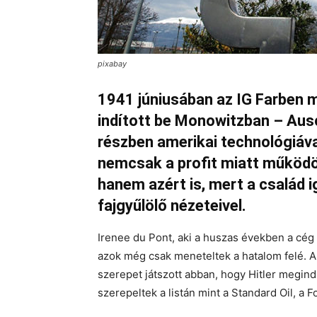
pixabay
1941 júniusában az IG Farben
indított be Monowitzban – Ausc
részben amerikai technológiáva
nemcsak a profit miatt működö
hanem azért is, mert a család 
fajgyűlölő nézeteivel.
Irenee du Pont, aki a huszas években a cég e
azok még csak meneteltek a hatalom felé. 
szerepet játszott abban, hogy Hitler megind
szerepeltek a listán mint a Standard Oil, a F