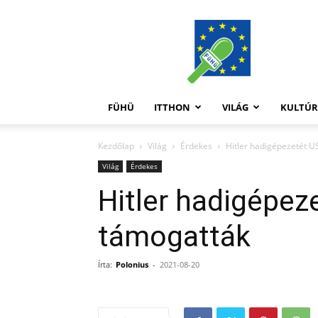
FüHü
FÜHÜ
ITTHON
VILÁG
KULTÚ
Kezdőlap
Világ
Érdekes
Hitler hadigépezetét 
Világ
Érdekes
Hitler hadigépez
támogatták
Írta:
Polonius
-
2021-08-20