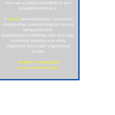
nem csak a politika lehetetleníti el, de a
társadalmi kihívások is.
A
fuhu.hu
fennmaradásához, hosszútávú
működéséhez, szerkesztőségünk rászorul
támogatásotokra.
Segítségetekkel lehetőség nyílik arra, hogy
munkánkat továbbra is az eddig
megszokott színvonalon végezhessük
tovább.
Ide kattintva megtalálod
bankszámlaszámunkat!