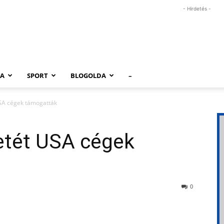
- Hirdetés -
RA
SPORT
BLOGOLDA
–
USA cégek támogatták
etét USA cégek
0