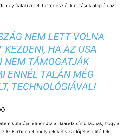
 egy fiatal izraeli történész új kutatások alapján azt
SZÁG NEM LETT VOLNA
 KEZDENI, HA AZ USA
AI NEM TÁMOGATJÁK
MI ENNÉL TALÁN MÉG
T, TECHNOLÓGIÁVAL!
ől
etem kutatója, elmondta a Haaretz című lapnak, hogy a
z IG Farbennel, melynek két vezetőjét is elítélték