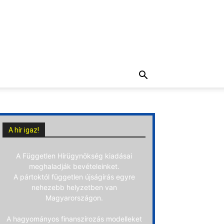
A hír igaz!
A Független Hírügynökség kiadásai
meghaladják bevételeinket.
A pártoktól független újságírás egyre
nehezebb helyzetben van
Magyarországon.
A hagyományos finanszírozás modelleket