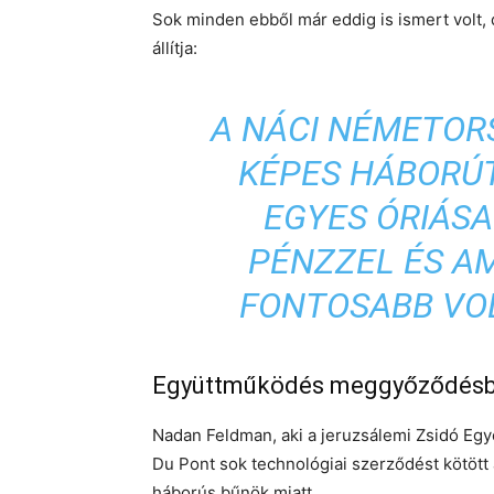
Sok minden ebből már eddig is ismert volt, de
állítja:
A NÁCI NÉMETOR
KÉPES HÁBORÚT
EGYES ÓRIÁS
PÉNZZEL ÉS A
FONTOSABB VOL
Együttműködés meggyőződésb
Nadan Feldman, aki a jeruzsálemi Zsidó Egy
Du Pont sok technológiai szerződést kötött a
háborús bűnök miatt.