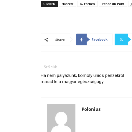
CÍMKÉK
Haaretz
IG Farben
Irenee du Pont
Facebook
Share
Előző cikk
Ha nem pályázunk, komoly uniós pénzekről
marad le a magyar egészségügy
Polonius