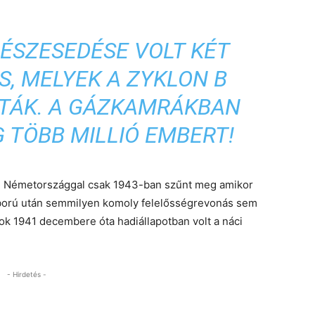
RÉSZESEDÉSE VOLT KÉT
S, MELYEK A ZYKLON B
TTÁK. A GÁZKAMRÁKBAN
 TÖBB MILLIÓ EMBERT!
i Németországgal csak 1943-ban szűnt meg amikor
áború után semmilyen komoly felelősségrevonás sem
ok 1941 decembere óta hadiállapotban volt a náci
- Hirdetés -