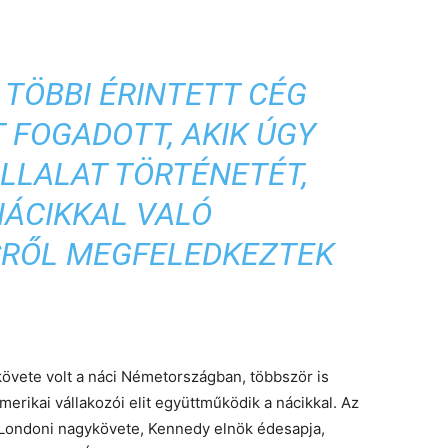
 TÖBBI ÉRINTETT CÉG
 FOGADOTT, AKIK ÚGY
ÁLLALAT TÖRTÉNETÉT,
NÁCIKKAL VALÓ
RŐL MEGFELEDKEZTEK
követe volt a náci Németországban, többször is
erikai vállakozói elit együttműködik a nácikkal. Az
. Londoni nagykövete, Kennedy elnök édesapja,