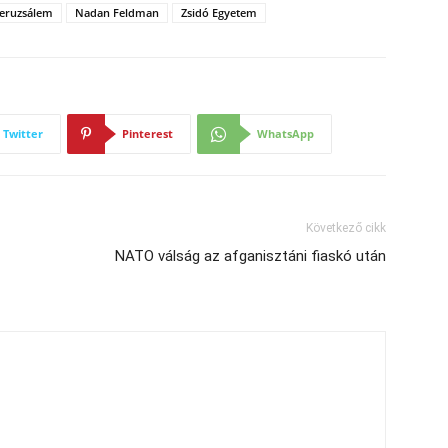
Jeruzsálem
Nadan Feldman
Zsidó Egyetem
Twitter
Pinterest
WhatsApp
Következő cikk
NATO válság az afganisztáni fiaskó után