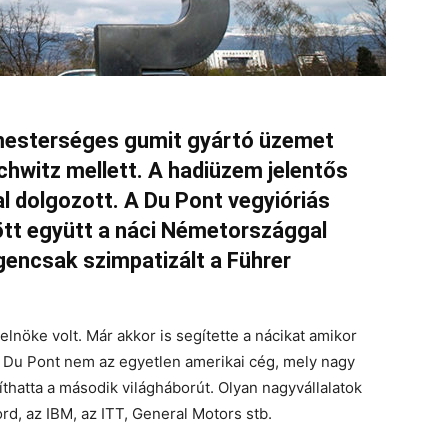
 mesterséges gumit gyártó üzemet
hwitz mellett. A hadiüzem jelentős
l dolgozott. A Du Pont vegyióriás
tt együtt a náci Németországgal
igencsak szimpatizált a Führer
lnöke volt. Már akkor is segítette a nácikat amikor
A Du Pont nem az egyetlen amerikai cég, mely nagy
íthatta a második világháborút. Olyan nagyvállalatok
ord, az IBM, az ITT, General Motors stb.