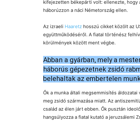
kifejezetten békepárti volt: ellenezte, hogy
háborúzzon a náci Németország ellen.
Az izraeli
Haaretz
hosszú cikket közölt az 
együttműködéséről. A fiatal történész felhív
körülmények között ment végbe.
Abban a gyárban, mely a mester
háborús gépezetnek zsidó rabm
belehaltak az embertelen mun
Ők a munka általi megsemmisítés áldozatai v
meg zsidó származása miatt. Az antiszemiti
család az élen járt ebben. Ők pusztán ideol
hangsúlyozza a fiatal kutató a jeruzsálemi 