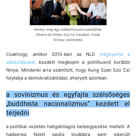
Amikor még egy hullámhosszon pendültek:
Obama és Hillary Szú Csí házában. A kép
forrása: wikimedia.
Csakhogy, amikor 2015-ben az NLD
megnyerte a
választásokat,
kezdett megkopni a politikusnő korábbi
fénye. Mindenki arra számított, hogy Aung Szan Szú Csí
folytatja a demokratizálódást, ehelyett azonban
a sovinizmus és egyfajta szélsőséges
„buddhista nacionalizmus” kezdett el
terjedni
a politikai vezetés hallgatólagos beleegyezése mellett. A
hadsereg felett pedig továbbra sem sikerült