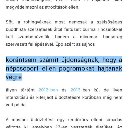
megvédelmezni az atrocitások ellen.
Sőt, a rohingyáknak most nemcsak a szélsőséges
buddhista szerzetesek által feltüzelt burmai lincselőkkel
kell szembenézniük, hanem a mianmari hadsereg
szervezett fellépésével. Épp azért az sajnos
korántsem számít újdonságnak, hogy a
népcsoport ellen pogromokat hajtanak
végre
(ilyen történt
2012-ben
és
2013
-ban is), de ilyen
intenzitású és kiterjedt üldöztetésre korábban még nem
volt példa.
A mostani üldöztetést egy rendőrörs elleni támadás
váltotta ki, amelyben 12-en vesztették életüket. Az