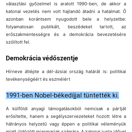
választási győzelmet is aratott 1990-ben, de akkor a
katonai vezetés nem volt hajlandó átadni a hatalmat. Ő
azonban korántsem nyugodott bele a helyzetbe:
folyamatosan publikált, beszédeket tartott, az
erőszakmentességre és a demokrácia bevezetésére
szólított fel.
Demokrácia védőszentje
Hírneve átlépte a dél-ázsiai ország határát is: politikai
tevékenységéért és eszméiért
1991-ben Nobel-békedíjjal tüntették ki.
A külföldi anyagi támogatásokból nemcsak a pártját
erősítette, hanem a segélyszervezeteket hozott létre a
hátrányos helyzetű vagy éppen a politikai véleményük
miatt üldözött mianmariak számára. A katonai junta idővel