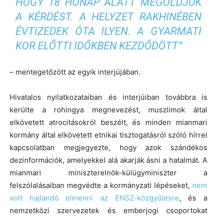
HOGY 18 HÓNAP ALATT MEGOLDJUK
A KÉRDÉST. A HELYZET RAKHINÉBEN
ÉVTIZEDEK ÓTA ILYEN. A GYARMATI
KOR ELŐTTI IDŐKBEN KEZDŐDÖTT”
– mentegetőzött az egyik interjújában.
Hivatalos nyilatkozataiban és interjúiban továbbra is
kerülte a rohingya megnevezést, muszlimok által
elkövetett atrocitásokról beszélt, és minden mianmari
kormány által elkövetett etnikai tisztogatásról szóló hírrel
kapcsolatban megjegyezte, hogy azok szándékos
dezinformációk, amelyekkel alá akarják ásni a hatalmát. A
mianmari miniszterelnök-külügyminiszter a
felszólalásaiban megvédte a kormányzati lépéseket,
nem
volt hajlandó elmenni az ENSZ-közgyűlésre
, és a
nemzetközi szervezetek és emberjogi csoportokat