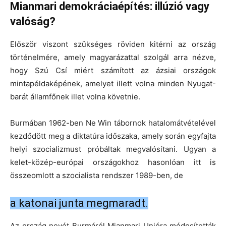
Mianmari demokráciaépítés: illúzió vagy
valóság?
Először viszont szükséges röviden kitérni az ország
történelmére, amely magyarázattal szolgál arra nézve,
hogy Szú Csí miért számított az ázsiai országok
mintapéldaképének, amelyet illett volna minden Nyugat-
barát államfőnek illet volna követnie.
Burmában 1962-ben Ne Win tábornok hatalomátvételével
kezdődött meg a diktatúra időszaka, amely során egyfajta
helyi szocializmust próbáltak megvalósítani. Ugyan a
kelet-közép-európai országokhoz hasonlóan itt is
összeomlott a szocialista rendszer 1989-ben, de
a katonai junta megmaradt.
Az ország nevét Burmáról Mianmari Unióra módosították