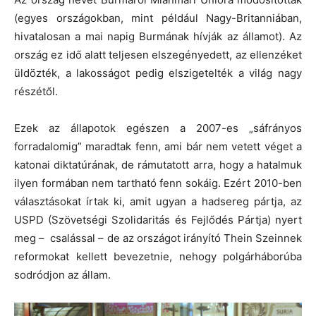
(egyes országokban, mint például Nagy-Britanniában,
hivatalosan a mai napig Burmának hívják az államot). Az
ország ez idő alatt teljesen elszegényedett, az ellenzéket
üldözték, a lakosságot pedig elszigetelték a világ nagy
részétől.
Ezek az állapotok egészen a 2007-es „sáfrányos
forradalomig” maradtak fenn, ami bár nem vetett véget a
katonai diktatúrának, de rámutatott arra, hogy a hatalmuk
ilyen formában nem tartható fenn sokáig. Ezért 2010-ben
választásokat írtak ki, amit ugyan a hadsereg pártja, az
USPD (Szövetségi Szolidaritás és Fejlődés Pártja) nyert
meg – csalással – de az országot irányító Thein Szeinnek
reformokat kellett bevezetnie, nehogy polgárháborúba
sodródjon az állam.