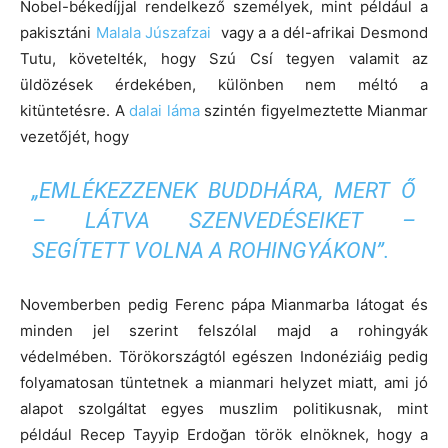
Nobel-békedíjjal rendelkező személyek, mint például a
pakisztáni
Malala Júszafzai
vagy a a dél-afrikai Desmond
Tutu, követelték, hogy Szú Csí tegyen valamit az
üldözések érdekében, különben nem méltó a
kitüntetésre. A
dalai láma
szintén figyelmeztette Mianmar
vezetőjét, hogy
„EMLÉKEZZENEK BUDDHÁRA, MERT Ő
– LÁTVA SZENVEDÉSEIKET –
SEGÍTETT VOLNA A ROHINGYÁKON”.
Novemberben pedig Ferenc pápa Mianmarba látogat és
minden jel szerint felszólal majd a rohingyák
védelmében. Törökországtól egészen Indonéziáig pedig
folyamatosan tüntetnek a mianmari helyzet miatt, ami jó
alapot szolgáltat egyes muszlim politikusnak, mint
például Recep Tayyip Erdoğan török elnöknek, hogy a