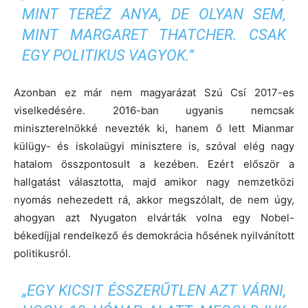
MINT TERÉZ ANYA, DE OLYAN SEM,
MINT MARGARET THATCHER. CSAK
EGY POLITIKUS VAGYOK.”
Azonban ez már nem magyarázat Szú Csí 2017-es
viselkedésére. 2016-ban ugyanis nemcsak
miniszterelnökké nevezték ki, hanem ő lett Mianmar
külügy- és iskolaügyi minisztere is, szóval elég nagy
hatalom összpontosult a kezében. Ezért először a
hallgatást választotta, majd amikor nagy nemzetközi
nyomás nehezedett rá, akkor megszólalt, de nem úgy,
ahogyan azt Nyugaton elvárták volna egy Nobel-
békedíjjal rendelkező és demokrácia hősének nyilvánított
politikusról.
„EGY KICSIT ÉSSZERŰTLEN AZT VÁRNI,