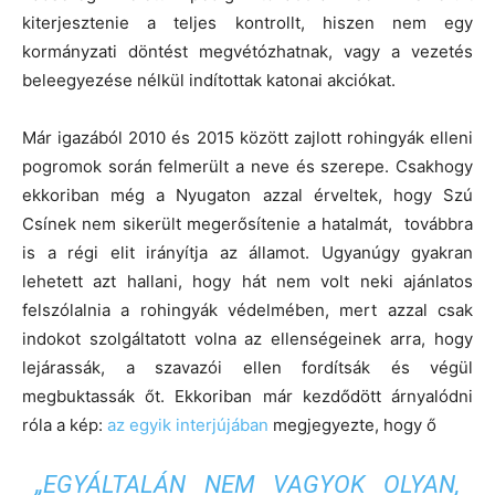
kiterjesztenie a teljes kontrollt, hiszen nem egy
kormányzati döntést megvétózhatnak, vagy a vezetés
beleegyezése nélkül indítottak katonai akciókat.
Már igazából 2010 és 2015 között zajlott rohingyák elleni
pogromok során felmerült a neve és szerepe. Csakhogy
ekkoriban még a Nyugaton azzal érveltek, hogy Szú
Csínek nem sikerült megerősítenie a hatalmát, továbbra
is a régi elit irányítja az államot. Ugyanúgy gyakran
lehetett azt hallani, hogy hát nem volt neki ajánlatos
felszólalnia a rohingyák védelmében, mert azzal csak
indokot szolgáltatott volna az ellenségeinek arra, hogy
lejárassák, a szavazói ellen fordítsák és végül
megbuktassák őt. Ekkoriban már kezdődött árnyalódni
róla a kép:
az egyik interjújában
megjegyezte, hogy ő
„EGYÁLTALÁN NEM VAGYOK OLYAN,