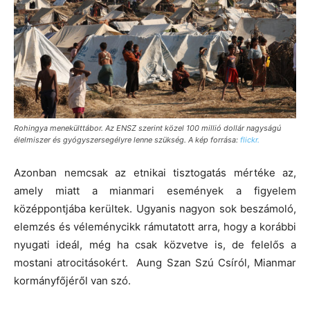
Rohingya menekülttábor. Az ENSZ szerint közel 100 millió dollár nagyságú
élelmiszer és gyógyszersegélyre lenne szükség. A kép forrása:
flickr.
Azonban nemcsak az etnikai tisztogatás mértéke az,
amely miatt a mianmari események a figyelem
középpontjába kerültek. Ugyanis nagyon sok beszámoló,
elemzés és véleménycikk rámutatott arra, hogy a korábbi
nyugati ideál, még ha csak közvetve is, de felelős a
mostani atrocitásokért. Aung Szan Szú Csíról, Mianmar
kormányfőjéről van szó.