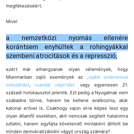
megfékezéséért.
Mivel
a nemzetközi nyomás ellenére
korántsem enyhültek a rohingyákkal
szembeni atrocitások és a represszió,
ezért már elhangzanak olyan vélemények, hogy
Mianmarban zajló események az
„újabb srebrenicai
mészárlást
,
ruandai népirtást,
vagy egyenesen 21.
századi holokausztot jelentik. Ezt pedig a Nyugatnak nem
szabadna tűrnie, hanem be kellene avatkoznia, akár
katonai erővel is. Csakhogy vajon erre képes lesz egy
olyan államfő esetében, akit nemcsak segített hatalomra
juttatni, hanem egyfajta követendő mintaként állított be
minden demokratizálódni vágyó ország számára?