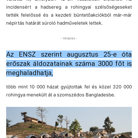
incidensért a hadsereg a rohingyai szélsőségeseket
tették felelőssé és a kezdeti büntetőakciókból már-már
népirtás határát súroló hadműveletek lettek.
- Hirdetés -
Az ENSZ szerint augusztus 25-e óta
erőszak áldozatainak száma 3000 főt is
meghaladhatja,
több mint 10 000 házat gyújtottak fel és közel 320 000
rohingya menekült át a szomszédos Bangladesbe.