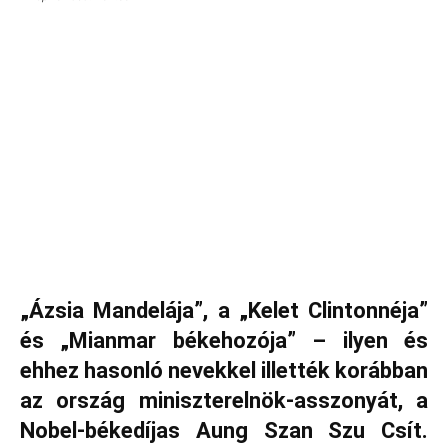
„Ázsia Mandelája”, a „Kelet Clintonnéja”
és „Mianmar békehozója” – ilyen és
ehhez hasonló nevekkel illették korábban
az ország miniszterelnök-asszonyát, a
Nobel-békedíjas Aung Szan Szu Csít.