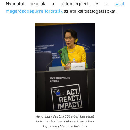
Nyugatot okolják a tétlenségéért és a
saját
megerősödésükre fordítsák
az etnikai tisztogatásokat.
Aung Szan Szu Csí 2013-ban beszédet
tartott az Európai Parlamentben. Ekkor
kapta meg Martin Schulztól a