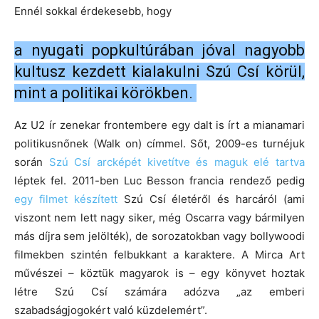
Ennél sokkal érdekesebb, hogy
a nyugati popkultúrában jóval nagyobb
kultusz kezdett kialakulni Szú Csí körül,
mint a politikai körökben.
Az U2 ír zenekar frontembere egy dalt is írt a mianamari
politikusnőnek (Walk on) címmel. Sőt, 2009-es turnéjuk
során
Szú Csí arcképét kivetítve és maguk elé tartva
léptek fel. 2011-ben Luc Besson francia rendező pedig
egy filmet készített
Szú Csí életéről és harcáról (ami
viszont nem lett nagy siker, még Oscarra vagy bármilyen
más díjra sem jelölték), de sorozatokban vagy bollywoodi
filmekben szintén felbukkant a karaktere. A Mirca Art
művészei – köztük magyarok is – egy könyvet hoztak
létre Szú Csí számára adózva „az emberi
szabadságjogokért való küzdelemért”.