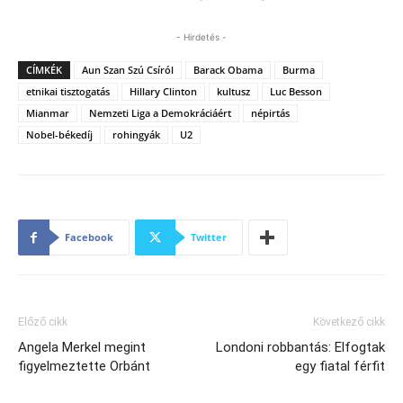
- Hirdetés -
CÍMKÉK
Aun Szan Szú Csíról
Barack Obama
Burma
etnikai tisztogatás
Hillary Clinton
kultusz
Luc Besson
Mianmar
Nemzeti Liga a Demokráciáért
népirtás
Nobel-békedíj
rohingyák
U2
Facebook
Twitter
Előző cikk
Következő cikk
Angela Merkel megint
Londoni robbantás: Elfogtak
figyelmeztette Orbánt
egy fiatal férfit