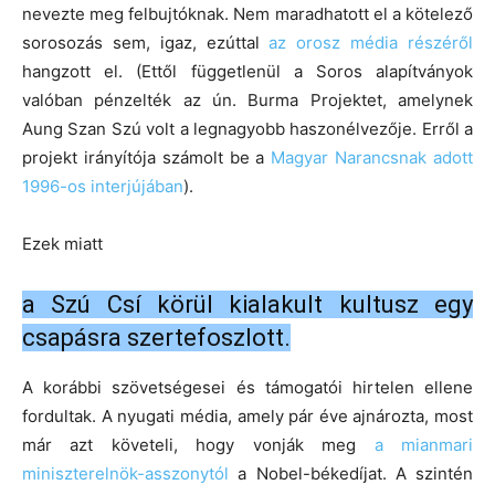
nevezte meg felbujtóknak. Nem maradhatott el a kötelező
sorosozás sem, igaz, ezúttal
az orosz média részéről
hangzott el. (Ettől függetlenül a Soros alapítványok
valóban pénzelték az ún. Burma Projektet, amelynek
Aung Szan Szú volt a legnagyobb haszonélvezője. Erről a
projekt irányítója számolt be a
Magyar Narancsnak adott
1996-os interjújában
).
Ezek miatt
a Szú Csí körül kialakult kultusz egy
csapásra szertefoszlott.
A korábbi szövetségesei és támogatói hirtelen ellene
fordultak. A nyugati média, amely pár éve ajnározta, most
már azt követeli, hogy vonják meg
a mianmari
miniszterelnök-asszonytól
a Nobel-békedíjat. A szintén