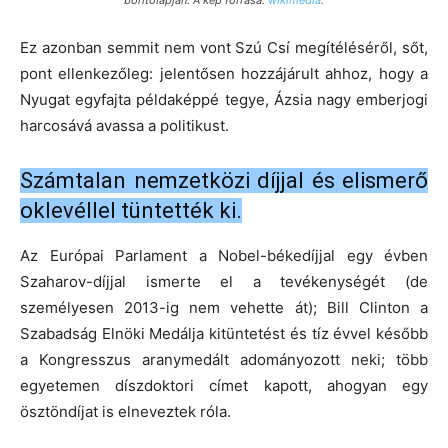
borítólapján. A kép forrása:
wikimedia
.
Ez azonban semmit nem vont Szú Csí megítéléséről, sőt,
pont ellenkezőleg: jelentősen hozzájárult ahhoz, hogy a
Nyugat egyfajta példaképpé tegye, Ázsia nagy emberjogi
harcosává avassa a politikust.
Számtalan nemzetközi díjjal és elismerő
oklevéllel tüntették ki.
Az Európai Parlament a Nobel-békedíjjal egy évben
Szaharov-díjjal ismerte el a tevékenységét (de
személyesen 2013-ig nem vehette át); Bill Clinton a
Szabadság Elnöki Medálja kitüntetést és tíz évvel később
a Kongresszus aranymedált adományozott neki; több
egyetemen díszdoktori címet kapott, ahogyan egy
ösztöndíjat is elneveztek róla.