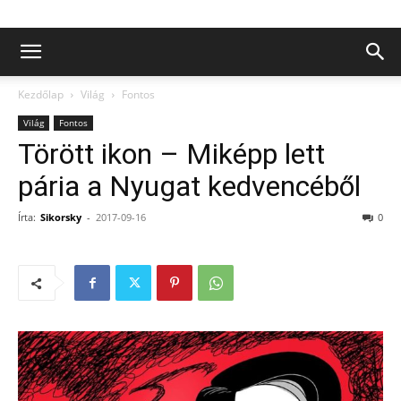
Kezdőlap
Világ
Fontos
Világ
Fontos
Törött ikon – Miképp lett
pária a Nyugat kedvencéből
Írta:
Sikorsky
-
2017-09-16
0