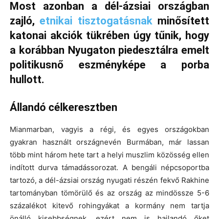
Most azonban a dél-ázsiai országban
zajló,
etnikai tisztogatásnak
minősített
katonai akciók tükrében úgy tűnik, hogy
a korábban Nyugaton piedesztálra emelt
politikusnő eszményképe a porba
hullott.
Állandó célkeresztben
Mianmarban, vagyis a régi, és egyes országokban
gyakran használt országnevén Burmában, már lassan
több mint három hete tart a helyi muszlim közösség ellen
indított durva támadássorozat. A bengáli népcsoportba
tartozó, a dél-ázsiai ország nyugati részén fekvő Rakhine
tartományban tömörülő és az ország az mindössze 5-6
százalékot kitevő rohingyákat a kormány nem tartja
önálló kisebbségnek, ezért nem is hajlandó őket