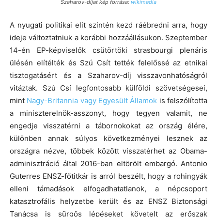
Szaharov-díjat kép forrása:
wikimedia
A nyugati politikai elit szintén kezd ráébredni arra, hogy
ideje változtatniuk a korábbi hozzáállásukon. Szeptember
14-én EP-képviselők csütörtöki strasbourgi plenáris
ülésén elítélték és Szú Csít tették felelőssé az etnikai
tisztogatásért és a Szaharov-díj visszavonhatóságról
vitáztak. Szú Csí legfontosabb külföldi szövetségesei,
mint
Nagy-Britannia vagy Egyesült Államok
is felszólította
a miniszterelnök-asszonyt, hogy tegyen valamit, ne
engedje visszatérni a tábornokokat az ország élére,
különben annak súlyos következményei lesznek az
országra nézve, többek között visszatérhet az Obama-
adminisztráció által 2016-ban eltörölt embargó. Antonio
Guterres ENSZ-főtitkár is arról beszélt, hogy a rohingyák
elleni támadások elfogadhatatlanok, a népcsoport
katasztrofális helyzetbe került és az ENSZ Biztonsági
Tanácsa is sürgős lépéseket követelt az erőszak