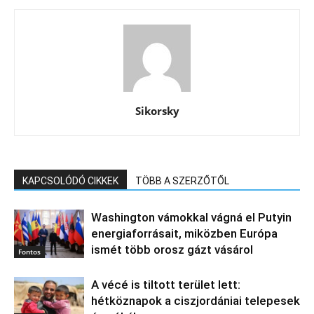
Sikorsky
KAPCSOLÓDÓ CIKKEK
TÖBB A SZERZŐTŐL
Washington vámokkal vágná el Putyin
energiaforrásait, miközben Európa
ismét több orosz gázt vásárol
Fontos
A vécé is tiltott terület lett:
hétköznapok a ciszjordániai telepesek