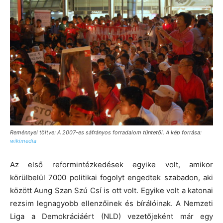
Reménnyel töltve: A 2007-es sáfrányos forradalom tüntetői. A kép forrása:
wikimedia
Az első reformintézkedések egyike volt, amikor
körülbelül 7000 politikai fogolyt engedtek szabadon, aki
között Aung Szan Szú Csí is ott volt. Egyike volt a katonai
rezsim legnagyobb ellenzőinek és bírálóinak. A Nemzeti
Liga a Demokráciáért (NLD) vezetőjeként már egy