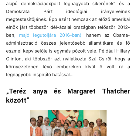
alapú demokráciaexport legnagyobb sikerének” és a
Demokrata Párt ideológiai irányelveinek
megtestesítőjének. Épp ezért nemcsak az előző amerikai
elnök járt többször dél-ázsiai országban (először 2012-
ben
, majd legutoljára 2016-ban)
, hanem az Obama-
adminisztráció összes jelentősebb államtitkára és fő
eszmei képviselője is egymás pózolt vele. Például Hillary
Clinton, aki többször azt nyilatkozta Szú Csíről, hogy a
környezetében lévő embereken kívül ő volt rá a
legnagyobb inspiráló hatással…
„Teréz anya és Margaret Thatcher
között”