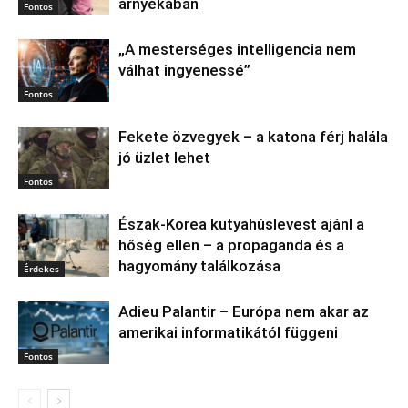
árnyékában
Fontos
„A mesterséges intelligencia nem
válhat ingyenessé”
Fontos
Fekete özvegyek – a katona férj halála
jó üzlet lehet
Fontos
Észak‑Korea kutyahúslevest ajánl a
hőség ellen – a propaganda és a
hagyomány találkozása
Érdekes
Adieu Palantir – Európa nem akar az
amerikai informatikától függeni
Fontos