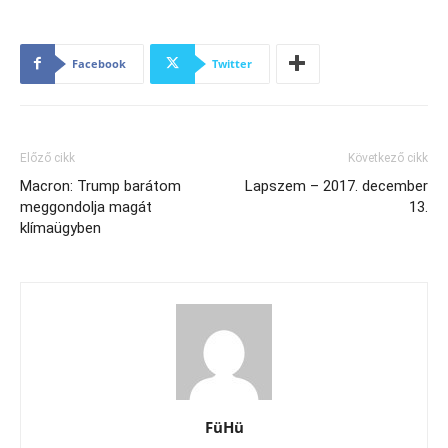
Facebook
Twitter
Előző cikk
Következő cikk
Macron: Trump barátom
Lapszem – 2017. december
meggondolja magát
13.
klímaügyben
FüHü