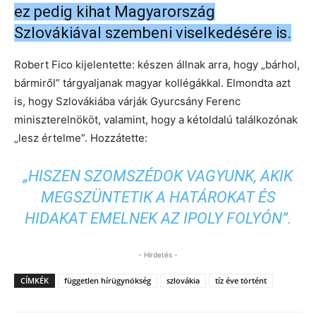
ez pedig kihat Magyarország
Szlovákiával szembeni viselkedésére is.
Robert Fico kijelentette: készen állnak arra, hogy „bárhol,
bármiről” tárgyaljanak magyar kollégákkal. Elmondta azt
is, hogy Szlovákiába várják Gyurcsány Ferenc
miniszterelnököt, valamint, hogy a kétoldalú találkozónak
„lesz értelme”. Hozzátette:
„HISZEN SZOMSZÉDOK VAGYUNK, AKIK
MEGSZÜNTETIK A HATÁROKAT ÉS
HIDAKAT EMELNEK AZ IPOLY FOLYÓN”.
- Hirdetés -
CÍMKÉK
független hírügynökség
szlovákia
tíz éve történt