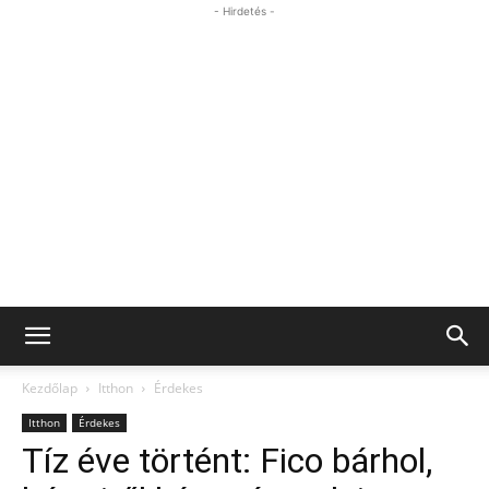
- Hirdetés -
Kezdőlap
Itthon
Érdekes
Itthon
Érdekes
Tíz éve történt: Fico bárhol,