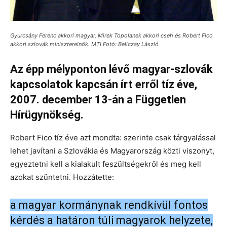
Gyurcsány Ferenc akkori magyar, Mirek Topolanek akkori cseh és Robert Fico
akkori szlovák miniszterelnök. MTI Fotó: Beliczay László
Az épp mélyponton lévő magyar-szlovák
kapcsolatok kapcsán írt erről tíz éve,
2007. december 13-án a Független
Hírügynökség.
Robert Fico tíz éve azt mondta: szerinte csak tárgyalással
lehet javítani a Szlovákia és Magyarország közti viszonyt,
egyeztetni kell a kialakult feszültségekről és meg kell
azokat szüntetni. Hozzátette:
a magyar kormánynak rendkívül fontos
kérdés a határon túli magyarok helyzete,