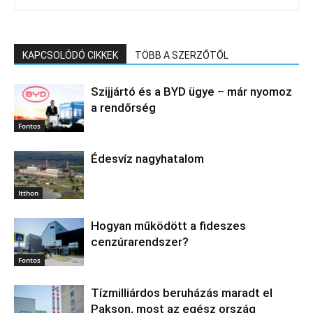
KAPCSOLÓDÓ CIKKEK
TÖBB A SZERZŐTŐL
Szijjártó és a BYD ügye – már nyomoz
a rendőrség
Fontos
Édesvíz nagyhatalom
Itthon
Hogyan működött a fideszes
cenzúrarendszer?
Fontos
Tízmilliárdos beruházás maradt el
Pakson, most az egész ország