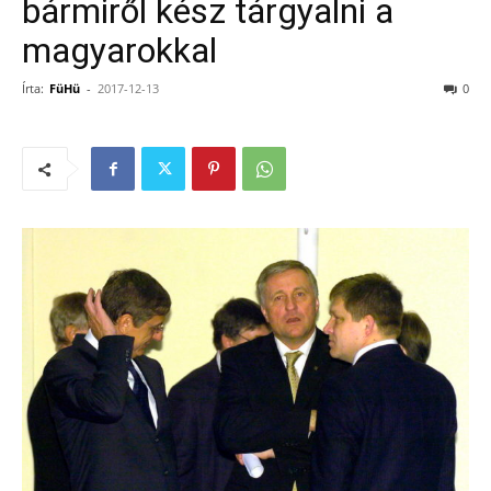
bármiről kész tárgyalni a
magyarokkal
Írta:
FüHü
-
2017-12-13
0