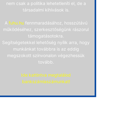
nem csak a politika lehetetleníti el, de a
társadalmi kihívások is.
A
fuhu.hu
fennmaradásához, hosszútávú
működéséhez, szerkesztőségünk rászorul
támogatásotokra.
Segítségetekkel lehetőség nyílik arra, hogy
munkánkat továbbra is az eddig
megszokott színvonalon végezhessük
tovább.
Ide kattintva megtalálod
bankszámlaszámunkat!