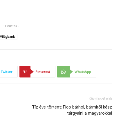
- Hirdetés -
Világbank
Twitter
Pinterest
WhatsApp
Következő cikk
Tíz éve történt: Fico bárhol, bármiről kész
tárgyalni a magyarokkal