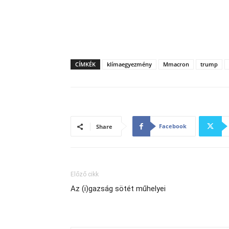
CÍMKÉK
klímaegyezmény
Mmacron
trump
Facebook
Share
Előző cikk
Az (i)gazság sötét műhelyei