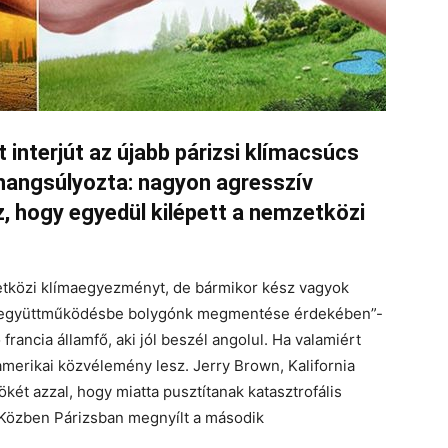
 interjút az újabb párizsi klímacsúcs
hangsúlyozta: nagyon agresszív
z, hogy egyedül kilépett a nemzetközi
etközi klímaegyezményt, de bármikor kész vagyok
i együttműködésbe bolygónk megmentése érdekében”-
rancia államfő, aki jól beszél angolul. Ha valamiért
amerikai közvélemény lesz. Jerry Brown, Kalifornia
ét azzal, hogy miatta pusztítanak katasztrofális
Közben Párizsban megnyílt a második