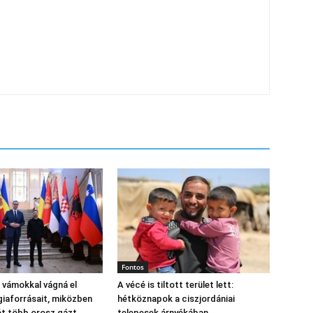
Fontos
 vámokkal vágná el
A vécé is tiltott terület lett:
giaforrásait, miközben
hétköznapok a ciszjordániai
ét több orosz gázt
telepesek árnyékában