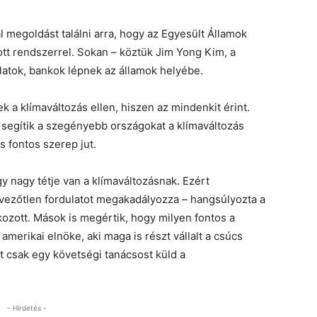
 megoldást találni arra, hogy az Egyesült Államok
ott rendszerrel. Sokan – köztük Jim Yong Kim, a
latok, bankok lépnek az államok helyébe.
 a klímaváltozás ellen, hiszen az mindenkit érint.
y segítik a szegényebb országokat a klímaváltozás
 fontos szerep jut.
y nagy tétje van a klímaváltozásnak. Ezért
dvezőtlen fordulatot megakadályozza – hangsúlyozta a
tkozott. Mások is megértik, hogy milyen fontos a
merikai elnöke, aki maga is részt vállalt a csúcs
 csak egy követségi tanácsost küld a
- Hirdetés -