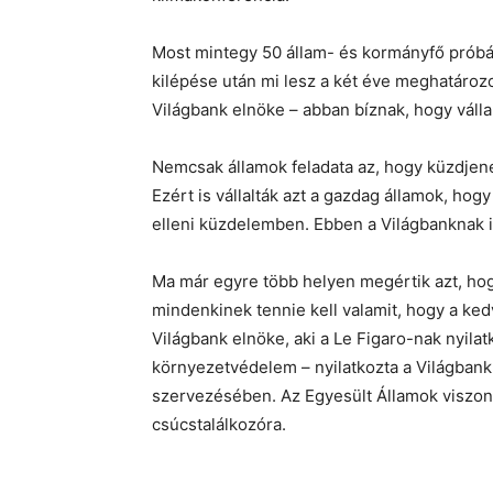
Most mintegy 50 állam- és kormányfő próbál
kilépése után mi lesz a két éve meghatároz
Világbank elnöke – abban bíznak, hogy válla
Nemcsak államok feladata az, hogy küzdjenek
Ezért is vállalták azt a gazdag államok, hog
elleni küzdelemben. Ebben a Világbanknak is
Ma már egyre több helyen megértik azt, hog
mindenkinek tennie kell valamit, hogy a ke
Világbank elnöke, aki a Le Figaro-nak nyila
környezetvédelem – nyilatkozta a Világbank a
szervezésében. Az Egyesült Államok viszont
csúcstalálkozóra.