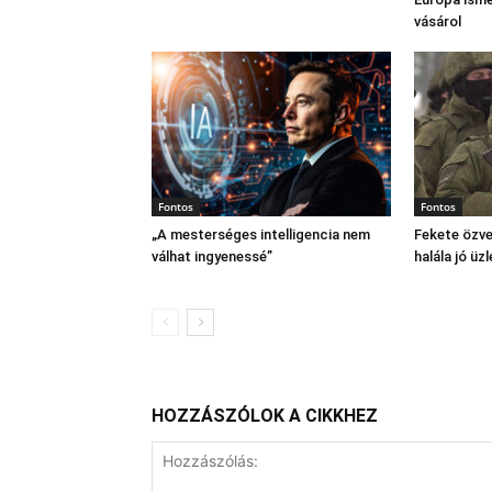
vásárol
Fontos
Fontos
„A mesterséges intelligencia nem
Fekete özve
válhat ingyenessé”
halála jó üzl
HOZZÁSZÓLOK A CIKKHEZ