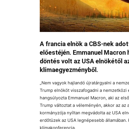
A francia elnök a CBS-nek adott
előestéjén. Emmanuel Macron 
döntés volt az USA elnökétől a
klímaegyezményből.
„Nem vagyok hajlandó újratárgyalni a nemz
Trump elnököt visszafogadni a nemzetköz
hangsúlyozta Emmanuel Macron, aki az első f
Trump változtat a véleményén, akkor az az 
kormányzója nyíltan megvádolta az USA elnök
erdőtüzek az USA legnépesebb államában. 
klímakonferencia.