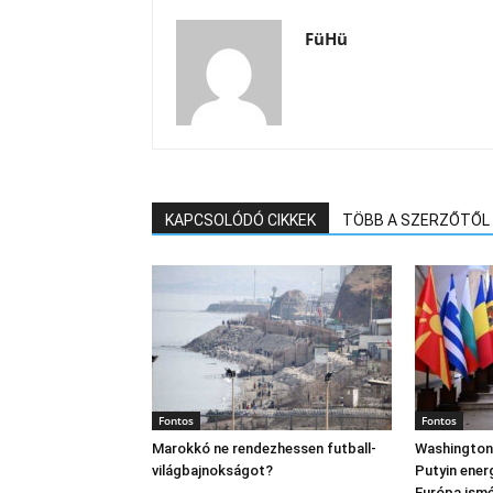
FüHü
KAPCSOLÓDÓ CIKKEK
TÖBB A SZERZŐTŐL
Fontos
Fontos
Marokkó ne rendezhessen futball-
Washington
világbajnokságot?
Putyin ener
Európa ism