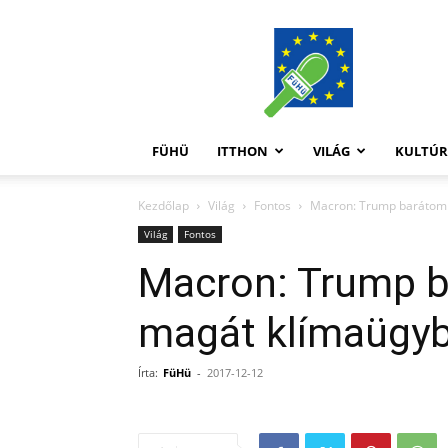
FüHü
FÜHÜ
ITTHON
VILÁG
KULTÚ
Kezdőlap
Világ
Fontos
Macron: Trump barátom
Világ
Fontos
Macron: Trump 
magát klímaügy
Írta:
FüHü
-
2017-12-12