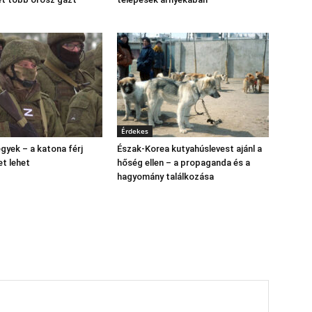
Érdekes
gyek – a katona férj
Észak‑Korea kutyahúslevest ajánl a
et lehet
hőség ellen – a propaganda és a
hagyomány találkozása