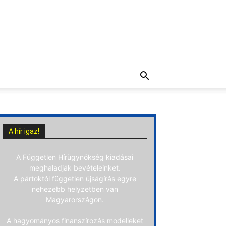
A hír igaz!
A Független Hírügynökség kiadásai
meghaladják bevételeinket.
A pártoktól független újságírás egyre
nehezebb helyzetben van
Magyarországon.
A hagyományos finanszírozás modelleket