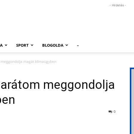
- Hirdetés -
RA
SPORT
BLOGOLDA
–
 meggondolja magát klímaügyben
barátom meggondolja
ben
0