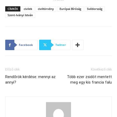
CÍMKÉK
civilek
civiltörvény
Európai Bíróság
Svédország
Szent-Iványi István
Facebook
Twitter
Előző cikk
Következő cikk
Rendőrök kérdése: mennyi az
Több ezer zsidót mentett
annyi?
meg egy kis francia falu