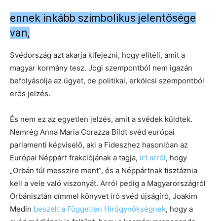
ennek inkább szimbolikus jelentősége
van,
Svédország azt akarja kifejezni, hogy elítéli, amit a
magyar kormány tesz. Jogi szempontból nem igazán
befolyásolja az ügyet, de politikai, erkölcsi szempontból
erős jelzés.
És nem ez az egyetlen jelzés, amit a svédek küldtek.
Nemrég Anna Maria Corazza Bildt svéd európai
parlamenti képviselő, aki a Fideszhez hasonlóan az
Európai Néppárt frakciójának a tagja,
írt arról
, hogy
„Orbán túl messzire ment”, és a Néppártnak tisztáznia
kell a vele való viszonyát. Arról pedig a Magyarországról
Orbánisztán címmel könyvet író svéd újságíró, Joakim
Medin
beszélt a Független Hírügynökségnek
, hogy a