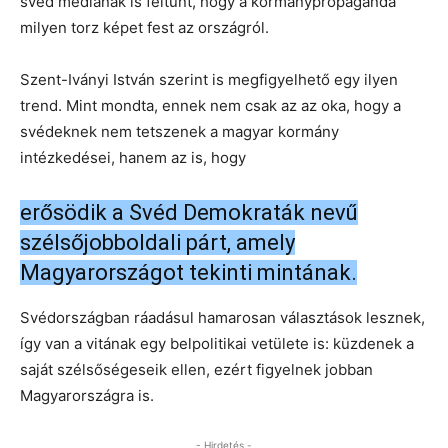
svéd médiának is feltűnt, hogy a kormánypropaganda
milyen torz képet fest az országról.
Szent-Iványi István szerint is megfigyelhető egy ilyen
trend. Mint mondta, ennek nem csak az az oka, hogy a
svédeknek nem tetszenek a magyar kormány
intézkedései, hanem az is, hogy
erősödik a Svéd Demokraták nevű
szélsőjobboldali párt, amely
Magyarországot tekinti mintának.
Svédországban ráadásul hamarosan választások lesznek,
így van a vitának egy belpolitikai vetülete is: küzdenek a
saját szélsőségeseik ellen, ezért figyelnek jobban
Magyarországra is.
- Hirdetés -