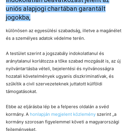
uniós alapjogi chartában garantált
jogokba,
különösen az egyesülési szabadság, illetve a magánélet
és a személyes adatok védelme terén.
A testület szerint a jogszabály indokolatlanul és
aránytalanul korlátozza a tőke szabad mozgását is, az új
nyilvántartásba vételi, bejelentési és nyilvánosságra
hozatali követelmények ugyanis diszkriminatívak, és
szűkítik a civil szervezeteknek juttatott külföldi
támogatásokat.
Ebbe az eljárásba lép be a felperes oldalán a svéd
kormány. A
honlapján megjelent közlemény
szerint „a
kormány szorosan figyelemmel követi a magyarországi
fejleményeket,