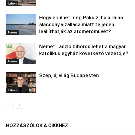
Itthon
Hogy épülhet meg Paks 2, ha a Duna
alacsony vízállása miatt teljesen
leállíthatják az atomerőművet?
Fontos
Német László bíboros lehet a magyar
katolikus egyház következő vezetője?
Fontos
Szép, új világ Budapesten
Itthon
HOZZÁSZÓLOK A CIKKHEZ