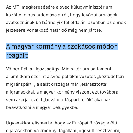
Az MTI megkeresésére a svéd külügyminisztérium
közölte, nincs tudomása arról, hogy további országok
avatkoznának be bármelyik fél oldalán, azonban az ennek
jelzésére vonatkozó határidő még nem járt le.
A magyar kormány a szokásos módon
reagált:
Völner Pál, az Igazságügyi Minisztérium parlamenti
államtitkára szerint a svéd politikai vezetés „köztudottan
migránspárti”, a saját országát már „elárasztotta”
migránsokkal, a magyar kormány viszont ezt továbbra
sem akarja, ezért „bevándorláspárti erők” akarnak
beavatkozni a magyar belügyekbe.
Ugyanakkor elismerte, hogy az Európai Bíróság előtti
eljárásokban valamennyi tagállam jogosult részt venni,