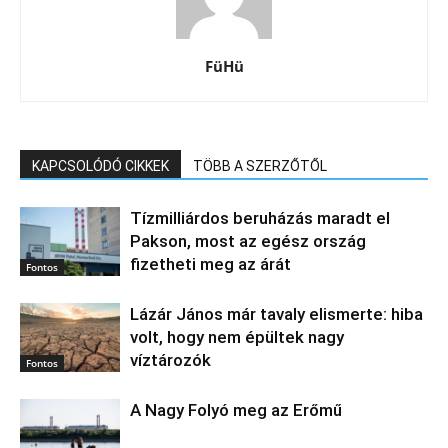
FüHü
KAPCSOLÓDÓ CIKKEK
TÖBB A SZERZŐTŐL
Tízmilliárdos beruházás maradt el
Pakson, most az egész ország
fizetheti meg az árát
Fontos
Lázár János már tavaly elismerte: hiba
volt, hogy nem épültek nagy
víztározók
Fontos
A Nagy Folyó meg az Erőmű