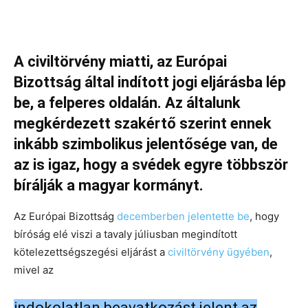
A civiltörvény miatti, az Európai
Bizottság által indított jogi eljárásba lép
be, a felperes oldalán. Az általunk
megkérdezett szakértő szerint ennek
inkább szimbolikus jelentősége van, de
az is igaz, hogy a svédek egyre többször
bírálják a magyar kormányt.
Az Európai Bizottság
decemberben jelentette be
, hogy
bíróság elé viszi a tavaly júliusban megindított
kötelezettségszegési eljárást a
civiltörvény ügyében
,
mivel az
indokolatlan beavatkozást jelent az