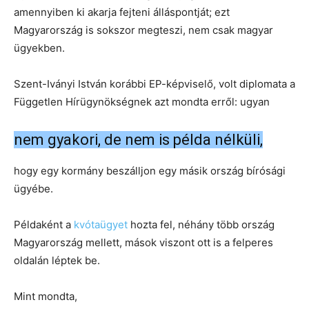
amennyiben ki akarja fejteni álláspontját; ezt
Magyarország is sokszor megteszi, nem csak magyar
ügyekben.
Szent-Iványi István korábbi EP-képviselő, volt diplomata a
Független Hírügynökségnek azt mondta erről: ugyan
nem gyakori, de nem is példa nélküli,
hogy egy kormány beszálljon egy másik ország bírósági
ügyébe.
Példaként a
kvótaügyet
hozta fel, néhány több ország
Magyarország mellett, mások viszont ott is a felperes
oldalán léptek be.
Mint mondta,