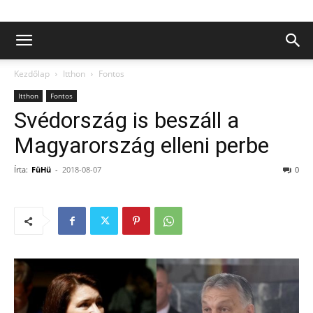
Kezdőlap
Itthon
Fontos
Itthon
Fontos
Svédország is beszáll a
Magyarország elleni perbe
Írta:
FüHü
-
2018-08-07
0