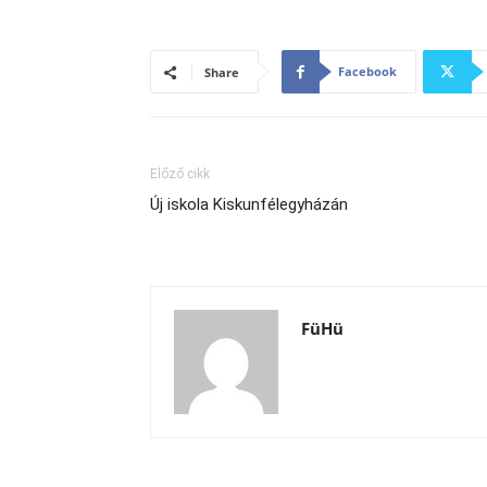
Facebook
Share
Előző cikk
Új iskola Kiskunfélegyházán
FüHü