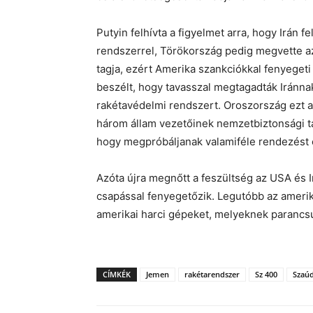
Putyin felhívta a figyelmet arra, hogy Irán 
rendszerrel, Törökország pedig megvette a
tagja, ezért Amerika szankciókkal fenyegeti
beszélt, hogy tavasszal megtagadták Iránnak
rakétavédelmi rendszert. Oroszország ezt a
három állam vezetőinek nemzetbiztonsági t
hogy megpróbáljanak valamiféle rendezést e
Azóta újra megnőtt a feszültség az USA és I
csapással fenyegetőzik. Legutóbb az amerikai
amerikai harci gépeket, melyeknek parancsu
CÍMKÉK
Jemen
rakétarendszer
Sz 400
Szaúd