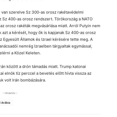
fel van szerelve Sz 300-as orosz rakétavédelmi
z Sz 400-as orosz rendszert. Törökország a NATO
 az orosz rakéták megvásárlása miatt. Arról Putyin nem
 azt a kérését, hogy ők is kapjanak Sz 400-as orosz
z Egyesült Államok és Izrael kérésére tette meg. A
anácsadói nemrég Izraelben tárgyaltak egymással,
lérni a Közel Keleten.
rán között a drón támadás miatt. Trump katonai
 elnök tíz perccel a bevetés előtt hívta vissza az
k volt Irán bombázására.
- Hirdetés -
 Arábia