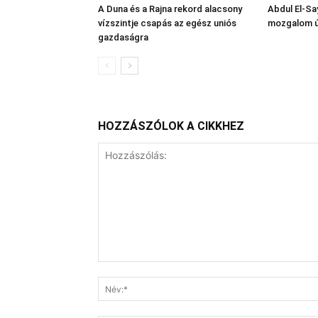
A Duna és a Rajna rekord alacsony
Abdul El‑Sa
vízszintje csapás az egész uniós
mozgalom új
gazdaságra
HOZZÁSZÓLOK A CIKKHEZ