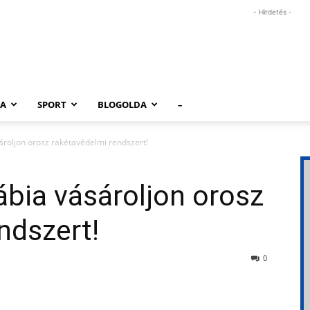
- Hirdetés -
RA
SPORT
BLOGOLDA
–
ároljon orosz rakétavédelmi rendszert!
ábia vásároljon orosz
ndszert!
0