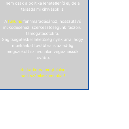
nem csak a politika lehetetleníti el, de a
társadalmi kihívások is.
A
fuhu.hu
fennmaradásához, hosszútávú
működéséhez, szerkesztőségünk rászorul
támogatásotokra.
Segítségetekkel lehetőség nyílik arra, hogy
munkánkat továbbra is az eddig
megszokott színvonalon végezhessük
tovább.
Ide kattintva megtalálod
bankszámlaszámunkat!