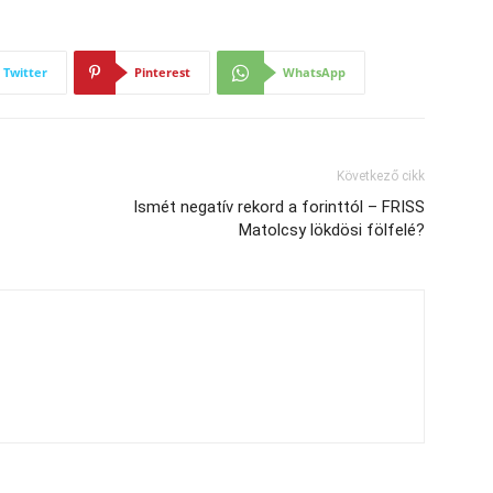
Twitter
Pinterest
WhatsApp
Következő cikk
Ismét negatív rekord a forinttól – FRISS
Matolcsy lökdösi fölfelé?