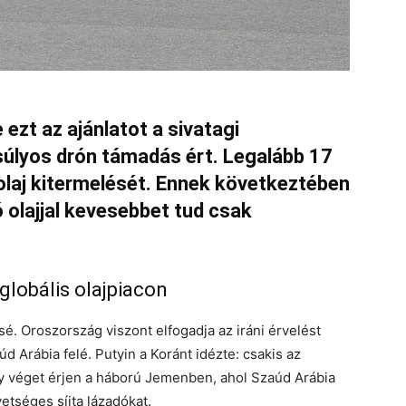
ezt az ajánlatot a sivatagi
súlyos drón támadás ért. Legalább 17
 olaj kitermelését. Ennek következtében
ó olajjal kevesebbet tud csak
lobális olajpiacon
sé. Oroszország viszont elfogadja az iráni érvelést
d Arábia felé. Putyin a Koránt idézte: csakis az
gy véget érjen a háború Jemenben, ahol Szaúd Arábia
etséges síita lázadókat.