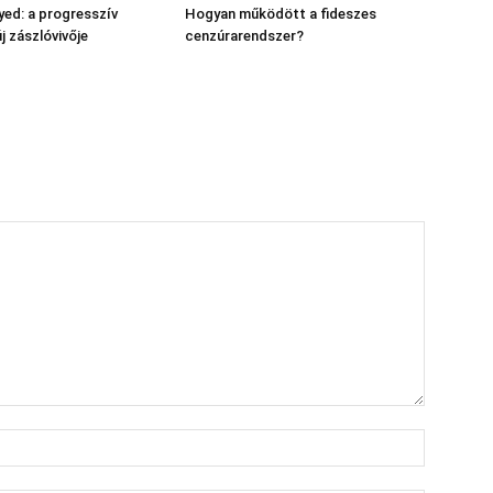
yed: a progresszív
Hogyan működött a fideszes
 zászlóvivője
cenzúrarendszer?