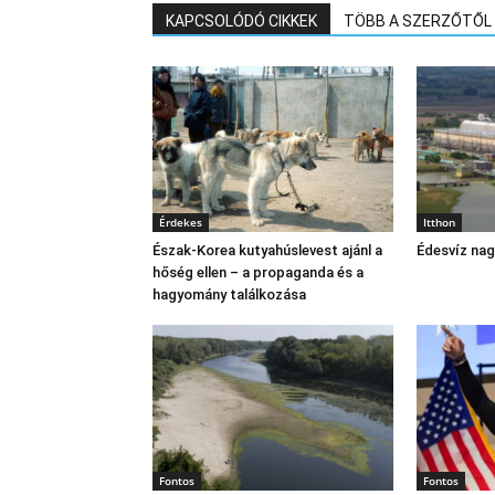
KAPCSOLÓDÓ CIKKEK
TÖBB A SZERZŐTŐL
Érdekes
Itthon
Észak‑Korea kutyahúslevest ajánl a
Édesvíz na
hőség ellen – a propaganda és a
hagyomány találkozása
Fontos
Fontos