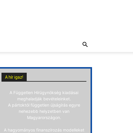
A hír igaz!
A Független Hírügynökség kiadásai
meghaladják bevételeinket.
A pártoktól független újságírás egyre
nehezebb helyzetben van
Magyarországon.
A hagyományos finanszírozás modelleket