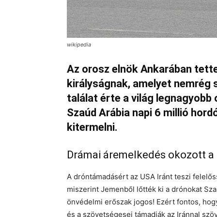
wikipedia
Az orosz elnök Ankarában tette 
királyságnak, amelyet nemrég 
találat érte a világ legnagyobb
Szaúd Arábia napi 6 millió hord
kitermelni.
Drámai áremelkedés okozott a g
A dróntámadásért az USA Iránt teszi felelős
miszerint Jemenből lőtték ki a drónokat Szaú
önvédelmi erőszak jogos! Ezért fontos, ho
és a szövetségesei támadják az Iránnal szöv