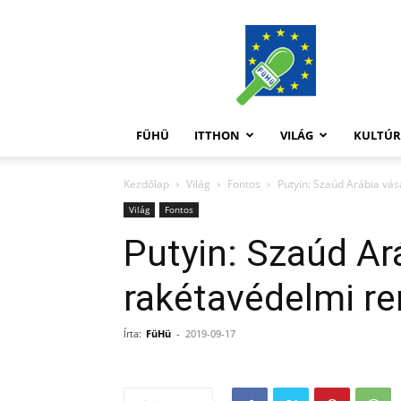
FüHü
FÜHÜ
ITTHON
VILÁG
KULTÚ
Kezdőlap
Világ
Fontos
Putyin: Szaúd Arábia vás
Világ
Fontos
Putyin: Szaúd Ar
rakétavédelmi re
Írta:
FüHü
-
2019-09-17