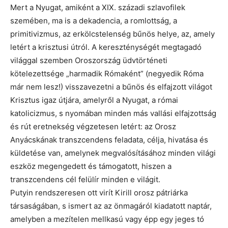
Mert a Nyugat, amiként a XIX. századi szlavofilek
szemében, ma is a dekadencia, a romlottság, a
primitivizmus, az erkölcstelenség bűnös helye, az, amely
letért a krisztusi útról. A kereszténységét megtagadó
világgal szemben Oroszország üdvtörténeti
kötelezettsége „harmadik Rómaként” (negyedik Róma
már nem lesz!) visszavezetni a bűnös és elfajzott világot
Krisztus igaz útjára, amelyről a Nyugat, a római
katolicizmus, s nyomában minden más vallási elfajzottság
és rút eretnekség végzetesen letért: az Orosz
Anyácskának transzcendens feladata, célja, hivatása és
küldetése van, amelynek megvalósításához minden világi
eszköz megengedett és támogatott, hiszen a
transzcendens cél felülír minden e világit.
Putyin rendszeresen ott virít Kirill orosz pátriárka
társaságában, s ismert az az önmagáról kiadatott naptár,
amelyben a mezítelen mellkasú vagy épp egy jeges tó