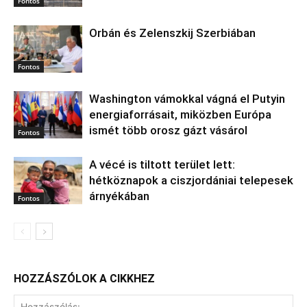
Fontos
Orbán és Zelenszkij Szerbiában
Fontos
Washington vámokkal vágná el Putyin
energiaforrásait, miközben Európa
ismét több orosz gázt vásárol
Fontos
A vécé is tiltott terület lett:
hétköznapok a ciszjordániai telepesek
árnyékában
Fontos
HOZZÁSZÓLOK A CIKKHEZ