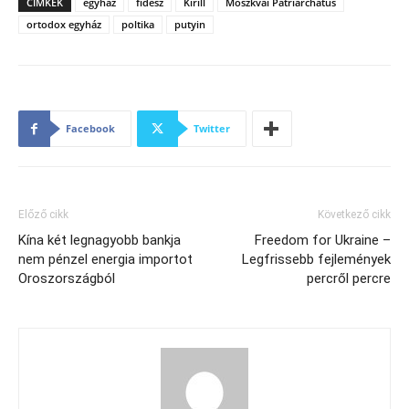
CÍMKÉK
egyház
fidesz
Kirill
Moszkvai Patriarchátus
ortodox egyház
poltika
putyin
Facebook
Twitter
Előző cikk
Következő cikk
Kína két legnagyobb bankja
Freedom for Ukraine –
nem pénzel energia importot
Legfrissebb fejlemények
Oroszországból
percről percre