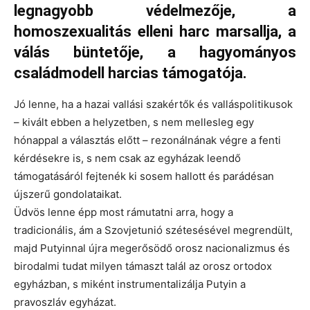
legnagyobb védelmezője, a
homoszexualitás elleni harc marsallja, a
válás büntetője, a hagyományos
családmodell harcias támogatója.
Jó lenne, ha a hazai vallási szakértők és valláspolitikusok
– kivált ebben a helyzetben, s nem mellesleg egy
hónappal a választás előtt – rezonálnának végre a fenti
kérdésekre is, s nem csak az egyházak leendő
támogatásáról fejtenék ki sosem hallott és parádésan
újszerű gondolataikat.
Üdvös lenne épp most rámutatni arra, hogy a
tradicionális, ám a Szovjetunió szétesésével megrendült,
majd Putyinnal újra megerősödő orosz nacionalizmus és
birodalmi tudat milyen támaszt talál az orosz ortodox
egyházban, s miként instrumentalizálja Putyin a
pravoszláv egyházat.