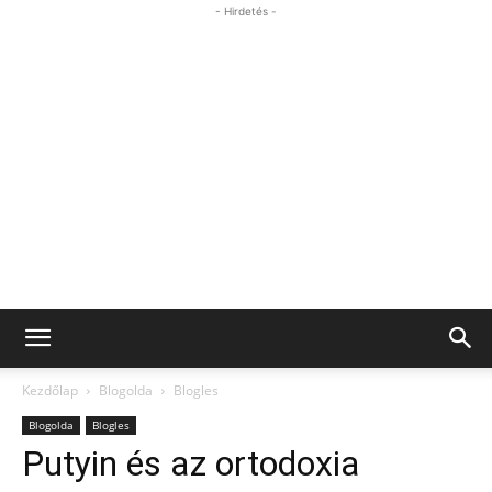
- Hirdetés -
Kezdőlap
Blogolda
Blogles
Blogolda
Blogles
Putyin és az ortodoxia