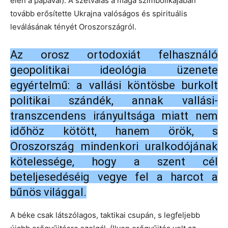
élén a pápával). A szétválás a maga szimbolikájában
tovább erősítette Ukrajna valóságos és spirituális
leválásának tényét Oroszországról.
Az orosz ortodoxiát felhasználó
geopolitikai ideológia üzenete
egyértelmű: a vallási köntösbe burkolt
politikai szándék, annak vallási-
transzcendens irányultsága miatt nem
időhöz kötött, hanem örök, s
Oroszország mindenkori uralkodójának
kötelessége, hogy a szent cél
beteljesedéséig vegye fel a harcot a
bűnös világgal.
A béke csak látszólagos, taktikai csupán, s legfeljebb