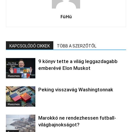
FüHü
KAPCSOLÓDÓ CIKKEK
TÖBB A SZERZŐTŐL
9 könyv tette a világ leggazdagabb
emberévé Elon Muskot
Hasznos
Peking visszavág Washingtonnak
Hasznos
Marokkó ne rendezhessen futball-
világbajnokságot?