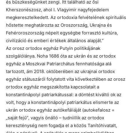
és büszkeségünket zengi. Itt található az ősi
Kherszonészosz, ahol I. Vlagyimir nagyfejedelem
megkeresztelkedett. Az ortodoxia felvételének spirituális
hőstette meghatározta az Oroszország, Ukrajna és
Fehéroroszország népeit egységbe forrasztó kultúra,
civilizáció és emberi értékek általános alapját.”
Az orosz ortodox egyház Putyin politikájának
szolgálólánya. Noha 1686 óta az ukrán és az ortodox
egyház a Moszkvai Patriarchátus fennhatósága alá
tartozott, ám 2018. októberében az ukrajnai ortodox
egyház státuszáról folytatott vita következtében az orosz
ortodox egyház megszakította kapcsolatait a
konstantinápolyi patriarkátussal: a döntést kiváltó ok az
volt, hogy a konstantinápolyi patriarkátus elismerte az
ukrán ortodox egyház autókefáliáját (autokefalosz =
„saját fejű”, vagyis önálló – tudniillik az ortodox
kereszténység nem fogadja el a közös Tanítóhivatalt,