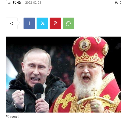
Írta:
FüHü
-
2022-02-28
0
Pinterest