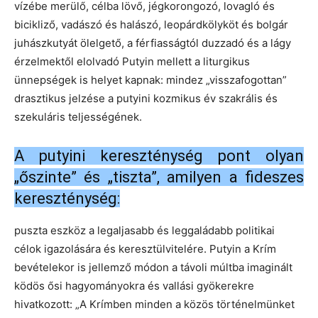
vízébe merülő, célba lövő, jégkorongozó, lovagló és
bicikliző, vadászó és halászó, leopárdkölyköt és bolgár
juhászkutyát ölelgető, a férfiasságtól duzzadó és a lágy
érzelmektől elolvadó Putyin mellett a liturgikus
ünnepségek is helyet kapnak: mindez „visszafogottan”
drasztikus jelzése a putyini kozmikus év szakrális és
szekuláris teljességének.
A putyini kereszténység pont olyan
„őszinte” és „tiszta”, amilyen a fideszes
kereszténység:
puszta eszköz a legaljasabb és leggaládabb politikai
célok igazolására és keresztülvitelére. Putyin a Krím
bevételekor is jellemző módon a távoli múltba imaginált
ködös ősi hagyományokra és vallási gyökerekre
hivatkozott: „A Krímben minden a közös történelmünket