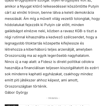
újabb erőgyűjtésre szolgál. (Ilyen erőgyűjtés volt az,
amikor a Nyugat kitörő lelkesedéssel köszöntötte Putyin
cárt az elnöki trónon, benne látva a keleti demokrácia
messiását. Ám míg a művelt világ vezetői tolongtak, hogy
hódolatukat fejezzék ki Putyin cár előtt, minden
galádságot elnézve neki, közben a ravasz KGB-s tiszt a
régi rutinnal kihasználta a kedvező szélcsendet, hogy a
legnagyobb titoktartás közepette kifejlessze és
létrehozza a kiberháború teljes arzenálját, amelyben
Oroszország ma az egyik legerősebb nagyhatalom.
Nincs új a nap alatt: a Fidesz is direkt politikai célokra
használja a financiálisan teljesen kiszolgáltatott és ezért
sok mindenre kapható egyházakat, csakhogy mindez
emitt piti játékszer ahhoz képest, ami amott,
Oroszországban történik.
Gábor György
- Hirdetés -