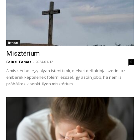
Itthon
Misztérium
Falusi Tamas
-
2024-01-12
0
A misztérium egy olyan isteni titok, melyet definíciója szerint az
emberek képtelenek fölérni ésszel, így aztán jobb, ha nem is
próbálkozik senki. Ilyen misztérium...