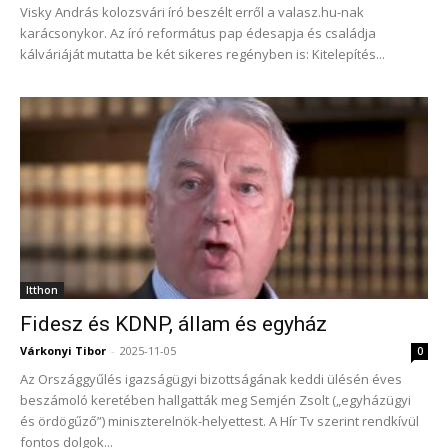
Visky András kolozsvári író beszélt erről a valasz.hu-nak
karácsonykor. Az író református pap édesapja és családja
kálváriáját mutatta be két sikeres regényben is: Kitelepítés...
Itthon
Fidesz és KDNP, állam és egyház
Várkonyi Tibor
-
2025-11-05
0
Az Országgyűlés igazságügyi bizottságának keddi ülésén éves
beszámoló keretében hallgatták meg Semjén Zsolt („egyházügyi
és ördögűző”) miniszterelnök-helyettest. A Hír Tv szerint rendkívül
fontos dolgok...