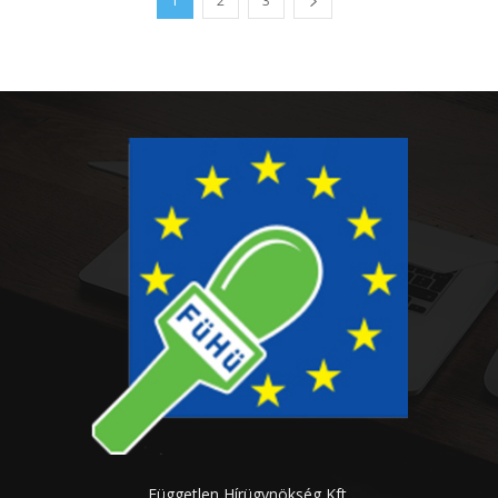
1
2
3
Független Hírügynökség Kft.