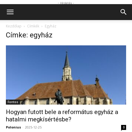
- Hirdetés -
Kezdőlap
Címkék
Egyház
Címke: egyház
Fontos
Hogyan futott bele a református egyház a
hatalmi megkísértésbe?
Polonius
-
2025-12-25
0