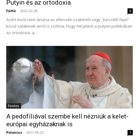
Putyin és az ortodoxia
FüHü
-
2022-02-28
0
Azért most nem ártana az ellenzék szakértői vagy „beszélő fejei”
közül valakinek arról is szólnia, hogy mit jelent a putyini politikában
az ortodoxia, a...
Fontos
A pedofíliával szembe kell nézniük a kelet-
európai egyházaknak is
Polonius
-
2021-09-23
1