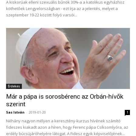
A kiskorúak elleni szexuális bűnök 30%-a a katolikus egyházhoz
köthetőek Lengyelországban - ezt írja az a jelentés, melyet a
szeptember 19-22 között folyó varsói...
Érdekes
Már a pápa is sorosbérenc az Orbán-hívők
szerint
Sas István
-
2019-01-20
1
Néhány nagyon mélyen a keresztény-kurzus hívének számító
fideszes kiakadt azon a híren, hogy Ferenc pápa Csíksomlyóra, az
erdély búcsújáróhelyére látogat. A Fidesz egyik képviselőjének...