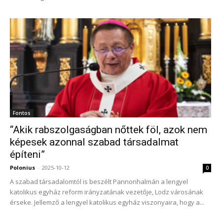
Fontos
“Akik rabszolgaságban nőttek föl, azok nem
képesek azonnal szabad társadalmat
építeni”
Polonius
-
2025-10-12
0
A szabad társadalomtól is beszélt Pannonhalmán a lengyel
katolikus egyház reform irányzatának vezetője, Lodz városának
érseke. Jellemző a lengyel katolikus egyház viszonyaira, hogy a...