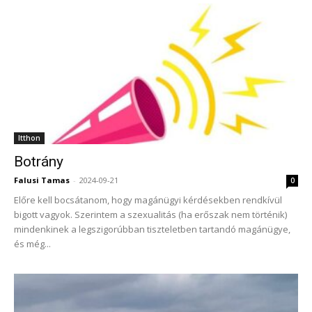
Itthon
Botrány
Falusi Tamas
-
2024-09-21
0
Előre kell bocsátanom, hogy magánügyi kérdésekben rendkívül
bigott vagyok. Szerintem a szexualitás (ha erőszak nem történik)
mindenkinek a legszigorúbban tiszteletben tartandó magánügye,
és még...