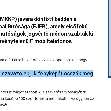
(MKKP) javára döntött kedden a
pai Bírósága (EJEB), amely elsőfokú
 hatóságok jogsértő módon szabtak ki
rvénytelenül!” mobiltelefonos
 előtt arra buzdította a választópolgárokat, hogy
a szavazólapjuk fényképét osszák meg
intos bírságot szabott ki a szavazás titkosságának
ia később 100 ezer forintra mérsékelte. Az ügyben az
nyát.