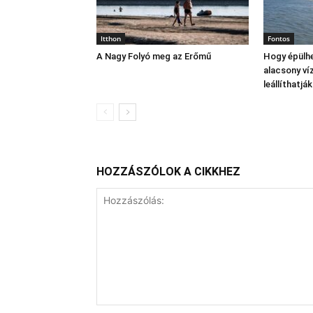
Itthon
Fontos
A Nagy Folyó meg az Erőmű
Hogy épülhe
alacsony víz
leállíthatj
HOZZÁSZÓLOK A CIKKHEZ