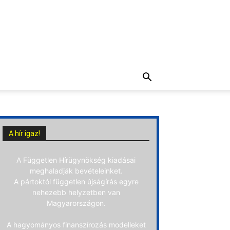
A hír igaz!
A Független Hírügynökség kiadásai
meghaladják bevételeinket.
A pártoktól független újságírás egyre
nehezebb helyzetben van
Magyarországon.
A hagyományos finanszírozás modelleket