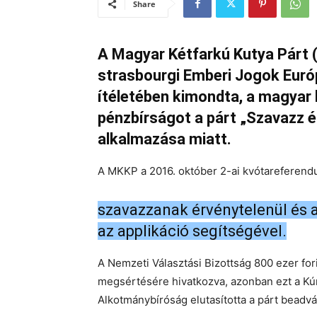
Share
A Magyar Kétfarkú Kutya Párt 
strasbourgi Emberi Jogok Euró
ítéletében kimondta, a magyar
pénzbírságot a párt „Szavazz é
alkalmazása miatt.
A MKKP a 2016. október 2-ai kvótareferendum
szavazzanak érvénytelenül és 
az applikáció segítségével.
A Nemzeti Választási Bizottság 800 ezer for
megsértésére hivatkozva, azonban ezt a Kúr
Alkotmánybíróság elutasította a párt beadvá