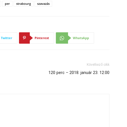
per
strabourg
szavazás
Twitter
Pinterest
WhatsApp
Következő cikk
120 perc – 2018. január 23. 12:00