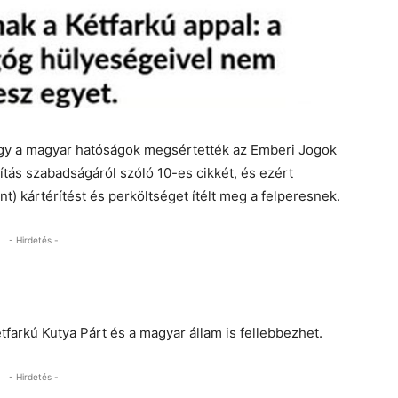
hogy a magyar hatóságok megsértették az Emberi Jogok
ás szabadságáról szóló 10-es cikkét, és ezért
t) kártérítést és perköltséget ítélt meg a felperesnek.
- Hirdetés -
tfarkú Kutya Párt és a magyar állam is fellebbezhet.
- Hirdetés -