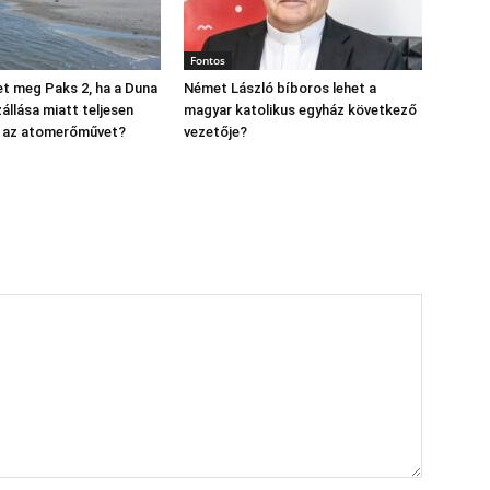
Fontos
t meg Paks 2, ha a Duna
Német László bíboros lehet a
állása miatt teljesen
magyar katolikus egyház következő
ák az atomerőművet?
vezetője?