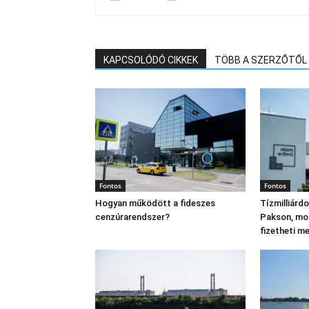
KAPCSOLÓDÓ CIKKEK
TÖBB A SZERZŐTŐL
Fontos
Fontos
Hogyan működött a fideszes
Tízmilliárd
cenzúrarendszer?
Pakson, mo
fizetheti m