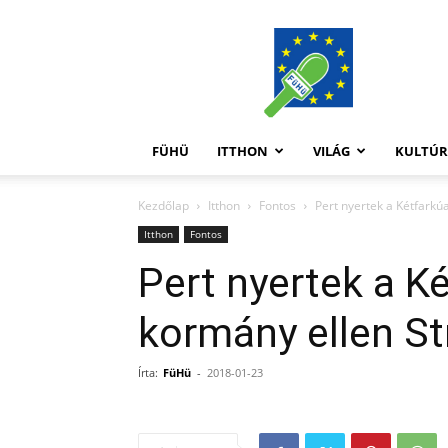
FüHü
FÜHÜ
ITTHON
VILÁG
KULTÚ
Kezdőlap
Itthon
Fontos
Pert nyertek a Kétfark
Itthon
Fontos
Pert nyertek a K
kormány ellen S
Írta:
FüHü
-
2018-01-23