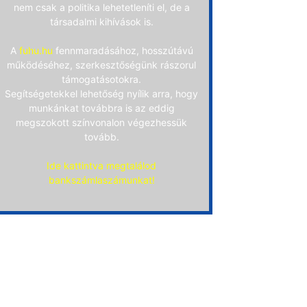
nem csak a politika lehetetleníti el, de a
társadalmi kihívások is.
A
fuhu.hu
fennmaradásához, hosszútávú
működéséhez, szerkesztőségünk rászorul
támogatásotokra.
Segítségetekkel lehetőség nyílik arra, hogy
munkánkat továbbra is az eddig
megszokott színvonalon végezhessük
tovább.
Ide kattintva megtalálod
bankszámlaszámunkat!