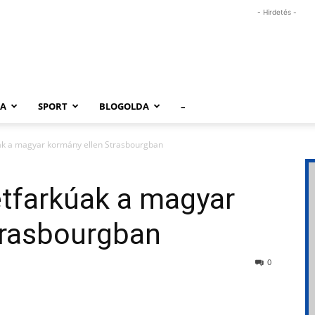
- Hirdetés -
RA
SPORT
BLOGOLDA
–
úak a magyar kormány ellen Strasbourgban
étfarkúak a magyar
trasbourgban
0