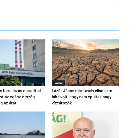
Fontos
os beruházás maradt el
Lázár János már tavaly elismerte:
st az egész ország
hiba volt, hogy nem épültek nagy
eg az árát
víztározók