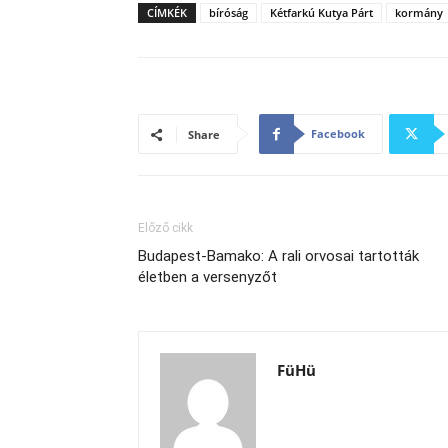
CÍMKÉK
bíróság
Kétfarkú Kutya Párt
kormány
Facebook
Share
Előző cikk
Budapest-Bamako: A rali orvosai tartották
életben a versenyzőt
FüHü