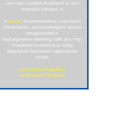
nem csak a politika lehetetleníti el, de a
társadalmi kihívások is.
A
fuhu.hu
fennmaradásához, hosszútávú
működéséhez, szerkesztőségünk rászorul
támogatásotokra.
Segítségetekkel lehetőség nyílik arra, hogy
munkánkat továbbra is az eddig
megszokott színvonalon végezhessük
tovább.
Ide kattintva megtalálod
bankszámlaszámunkat!