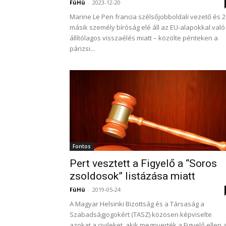
FüHü
-
2023-12-20
Marine Le Pen francia szélsőjobboldali vezető és 2
másik személy bíróság elé áll az EU-alapokkal való
állítólagos visszaélés miatt – közölte pénteken a
párizsi...
Fontos
Pert vesztett a Figyelő a “Soros
zsoldosok” listázása miatt
FüHü
-
2019-05-24
A Magyar Helsinki Bizottság és a Társaság a
Szabadságjogokért (TASZ) közösen képviselte
azokat a civileket, akik megnyerték a Figyelő ellen 