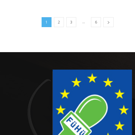
...
1
2
3
6