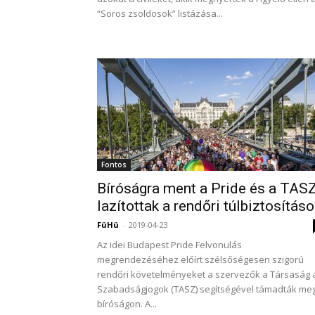
“Soros zsoldosok” listázása...
Fontos
Bíróságra ment a Pride és a TASZ
lazítottak a rendőri túlbiztosítás
FüHü
-
2019-04-23
Az idei Budapest Pride Felvonulás
megrendezéséhez előírt szélsőségesen szigorú
rendőri követelményeket a szervezők a Társaság 
Szabadságjogok (TASZ) segítségével támadták me
bíróságon. A...