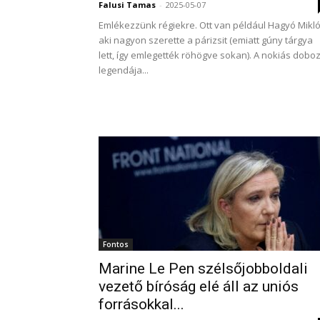
Falusi Tamas
-
2025-05-07
Emlékezzünk régiekre. Ott van például Hagyó Mikló
aki nagyon szerette a párizsit (emiatt gúny tárgya
lett, így emlegették röhögve sokan). A nokiás dobo
legendája...
Fontos
Marine Le Pen szélsőjobboldali
vezető bíróság elé áll az uniós
forrásokkal...