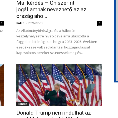
Mai kérdés – Ön szerint
jogállamnak nevezhető az az
ország ahol...
FüHü
-
2026-02-05
0
0
az
Az Alkotmánybíróságra és a háborús
veszélyhelyzetre hivatkozva arra utasította a
független bíróságokat, hogy a 2023–2025. években
esedékessé vált szolidaritási hozzájárulással
kapcsolatos pereket szüntessék meg és...
Fontos
Donald Trump nem indulhat az