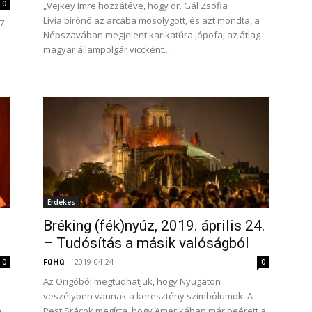
0
„Vejkey Imre hozzátéve, hogy dr. Gál Zsófia
Lívia bírónő az arcába mosolygott, és azt mondta, a
7
Népszavában megjelent karikatúra jópofa, az átlag
magyar állampolgár viccként...
Érdekes
Bréking (fék)nyúz, 2019. április 24.
– Tudósítás a másik valóságból
FüHü
-
2019-04-24
0
0
Az Origóból megtudhatjuk, hogy Nyugaton
veszélyben vannak a keresztény szimbólumok. A
a
PestiSrácok megírta, hogy Amerikában már beérett a