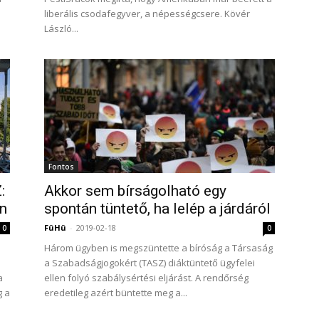
liberális csodafegyver, a népességcsere. Kövér
László...
Fontos
:
Akkor sem bírságolható egy
on
spontán tüntető, ha lelép a járdáról
FüHü
-
2019-02-18
0
0
Három ügyben is megszüntette a bíróság a Társaság
a Szabadságjogokért (TASZ) diáktüntető ügyfelei
a
ellen folyó szabálysértési eljárást. A rendőrség
g a
eredetileg azért büntette meg a...