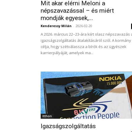
Mit akar elérni Meloni a
népszavazással – és miért
mondják egyesek,...
Kenderessy Milán
-
2026-02-20
A 2026. március 22–23‑ára kiírt olasz népszavazás 
igazságszolgáltatás átalakításáról szól. A kormány
célja, hogy szétválassza a bírók és az ügyészek
karrierpályáját, amelyek ma...
Itthon
Igazságszolgáltatás