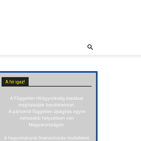
A hír igaz!
A Független Hírügynökség kiadásai
meghaladják bevételeinket.
A pártoktól független újságírás egyre
nehezebb helyzetben van
Magyarországon.
A hagyományos finanszírozás modelleket