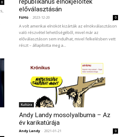
republikánus elnökjelöltek
0
előválasztásán
s,
FüHü
-
2023-12-20
0
z
A volt amerikai elnököt kizárták az elnökválasztáson
való részvétel lehetőségéből, mivel már az
előválasztáson sem indulhat, mivel felkelésben vett
részt – állapította meg a...
Kultúra
Andy Landy mosolyalbuma – Az
év karikatúrája
Andy Landy
-
2021-01-21
0