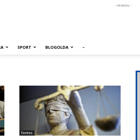
- Hirdetés -
RA
SPORT
BLOGOLDA
–
Fontos