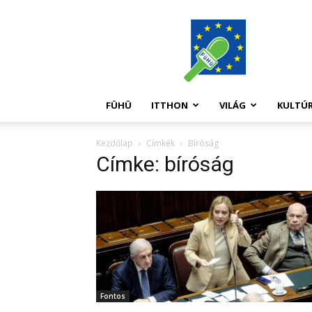
FüHü
FÜHÜ
ITTHON
VILÁG
KULTÚ
Kezdőlap
Címkék
Bíróság
Címke: bíróság
Fontos