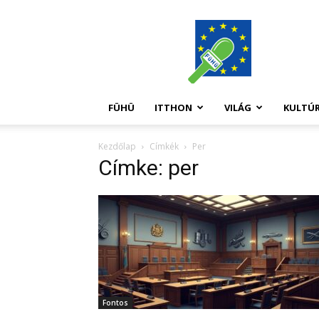
FüHü
FÜHÜ
ITTHON
VILÁG
KULTÚ
Kezdőlap
Címkék
Per
Címke: per
Fontos