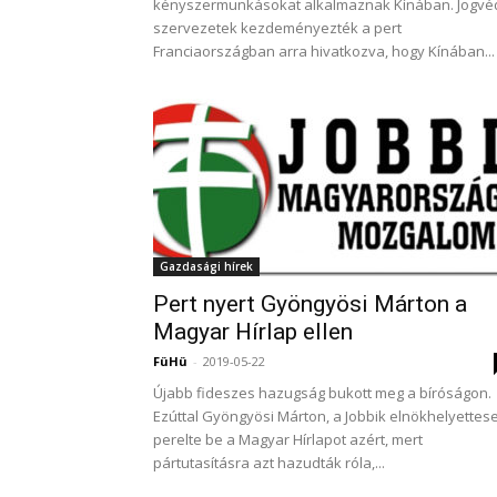
kényszermunkásokat alkalmaznak Kínában. Jogvé
szervezetek kezdeményezték a pert
Franciaországban arra hivatkozva, hogy Kínában...
Gazdasági hírek
Pert nyert Gyöngyösi Márton a
Magyar Hírlap ellen
FüHü
-
2019-05-22
Újabb fideszes hazugság bukott meg a bíróságon.
Ezúttal Gyöngyösi Márton, a Jobbik elnökhelyettes
perelte be a Magyar Hírlapot azért, mert
pártutasításra azt hazudták róla,...