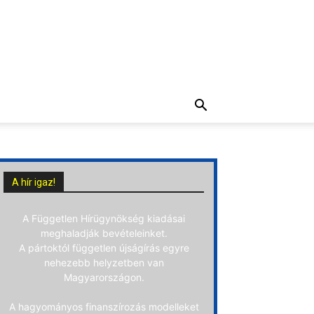
A hír igaz!
A Független Hírügynökség kiadásai
meghaladják bevételeinket.
A pártoktól független újságírás egyre
nehezebb helyzetben van
Magyarországon.
A hagyományos finanszírozás modelleket