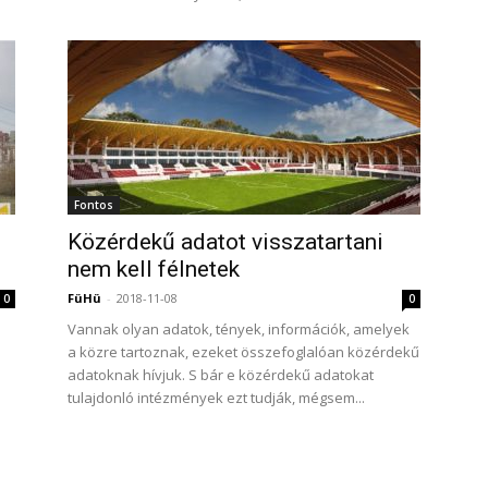
Fontos
Közérdekű adatot visszatartani
nem kell félnetek
FüHü
-
2018-11-08
0
0
Vannak olyan adatok, tények, információk, amelyek
a közre tartoznak, ezeket összefoglalóan közérdekű
adatoknak hívjuk. S bár e közérdekű adatokat
tulajdonló intézmények ezt tudják, mégsem...