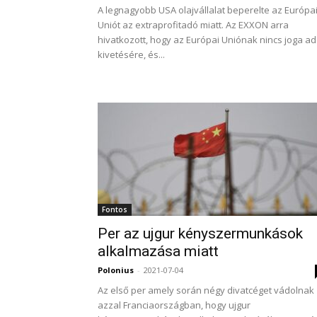
A legnagyobb USA olajvállalat beperelte az Európa
Uniót az extraprofitadó miatt. Az EXXON arra
hivatkozott, hogy az Európai Uniónak nincs joga a
kivetésére, és...
Fontos
Per az ujgur kényszermunkások
alkalmazása miatt
Polonius
-
2021-07-04
Az első per amely során négy divatcéget vádolnak
azzal Franciaországban, hogy ujgur