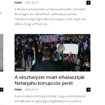
FüHü
-
2022-08-27
0
i
A Moderna beperelte az Massachusetts-i Kerületi
dó
Bíróságon és a BioNTech székhelye szerinti
németországi regionális bíróságon a két céget azt
állítva, hogy a Pfizer és...
Fontos
A vészhelyzet miatt elhalasztják
Netanjahu korrupciós perét
FüHü
-
2020-04-18
0
0
A jeruzsálemi bíróság közölte, hogy a vészhelyzet
vonatkozik az igazságszolgáltatásra is, ezért a