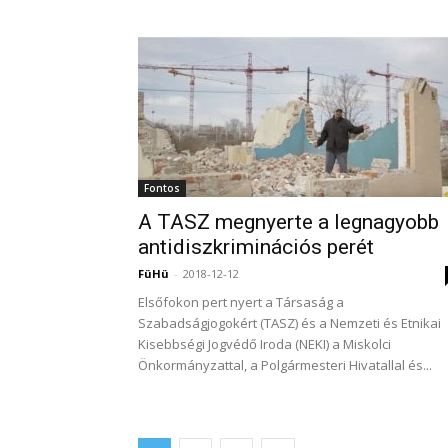
Fontos
A TASZ megnyerte a legnagyobb
antidiszkriminációs perét
FüHü
-
2018-12-12
Elsőfokon pert nyert a Társaság a
Szabadságjogokért (TASZ) és a Nemzeti és Etnikai
Kisebbségi Jogvédő Iroda (NEKI) a Miskolci
Önkormányzattal, a Polgármesteri Hivatallal és...