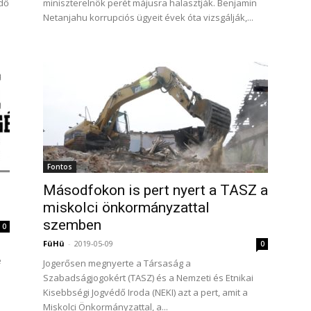
dő
miniszterelnök perét májusra halasztják. Benjamin
Netanjahu korrupciós ügyeit évek óta vizsgálják,...
Fontos
Másodfokon is pert nyert a TASZ a
miskolci önkormányzattal
szemben
0
FüHü
-
2019-05-09
0
e
Jogerősen megnyerte a Társaság a
Szabadságjogokért (TASZ) és a Nemzeti és Etnikai
Kisebbségi Jogvédő Iroda (NEKI) azt a pert, amit a
Miskolci Önkormányzattal, a...