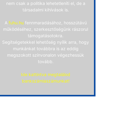
nem csak a politika lehetetleníti el, de a
társadalmi kihívások is.
A
fuhu.hu
fennmaradásához, hosszútávú
működéséhez, szerkesztőségünk rászorul
támogatásotokra.
Segítségetekkel lehetőség nyílik arra, hogy
munkánkat továbbra is az eddig
megszokott színvonalon végezhessük
tovább.
Ide kattintva megtalálod
bankszámlaszámunkat!