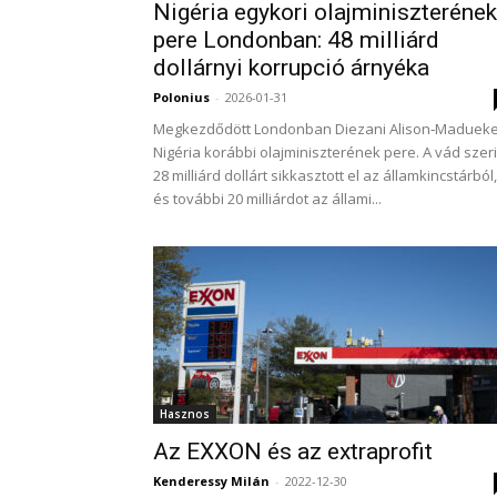
Nigéria egykori olajminiszterének
pere Londonban: 48 milliárd
dollárnyi korrupció árnyéka
Polonius
-
2026-01-31
Megkezdődött Londonban Diezani Alison‑Madueke
Nigéria korábbi olajminiszterének pere. A vád szeri
28 milliárd dollárt sikkasztott el az államkincstárból,
és további 20 milliárdot az állami...
Hasznos
Az EXXON és az extraprofit
Kenderessy Milán
-
2022-12-30