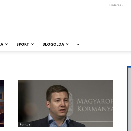
- Hirdetés -
RA
SPORT
BLOGOLDA
–
Fontos