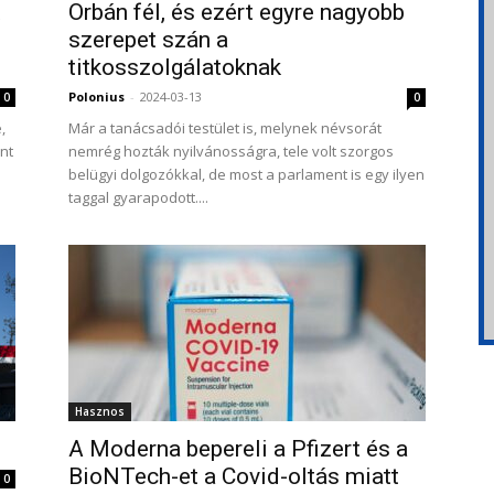
Orbán fél, és ezért egyre nagyobb
szerepet szán a
titkosszolgálatoknak
Polonius
-
2024-03-13
0
0
,
Már a tanácsadói testület is, melynek névsorát
nt
nemrég hozták nyilvánosságra, tele volt szorgos
belügyi dolgozókkal, de most a parlament is egy ilyen
taggal gyarapodott....
Hasznos
A Moderna bepereli a Pfizert és a
BioNTech-et a Covid-oltás miatt
0