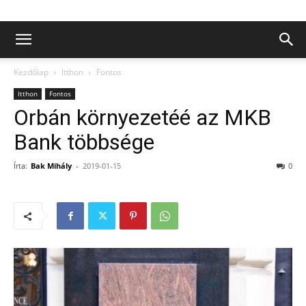
Kezdőlap
Itthon
Fontos
Itthon
Fontos
Orbán környezetéé az MKB
Bank többsége
Írta:
Bak Mihály
-
2019-01-15
0