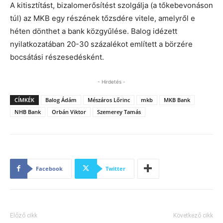
A kitisztítást, bizalomerősítést szolgálja (a tőkebevonáson
túl) az MKB egy részének tőzsdére vitele, amelyről e
héten dönthet a bank közgyűlése. Balog idézett
nyilatkozatában 20-30 százalékot említett a börzére
bocsátási részesedésként.
- Hirdetés -
CÍMKÉK
Balog Ádám
Mészáros Lőrinc
mkb
MKB Bank
NHB Bank
Orbán Viktor
Szemerey Tamás
Facebook
Twitter
Előző cikk
Következő cikk