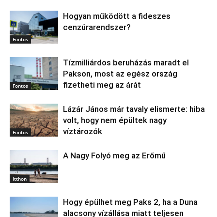
Hogyan működött a fideszes
cenzúrarendszer?
Fontos
Tízmilliárdos beruházás maradt el
Pakson, most az egész ország
fizetheti meg az árát
Fontos
Lázár János már tavaly elismerte: hiba
volt, hogy nem épültek nagy
víztározók
Fontos
A Nagy Folyó meg az Erőmű
Itthon
Hogy épülhet meg Paks 2, ha a Duna
alacsony vízállása miatt teljesen