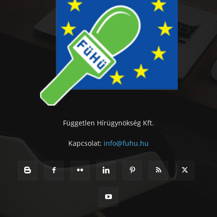
Független Hírügynökség Kft.
Kapcsolat:
info@fuhu.hu