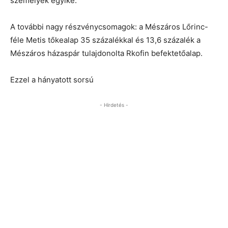
személyek egyike.
A további nagy részvénycsomagok: a Mészáros Lőrinc-
féle Metis tőkealap 35 százalékkal és 13,6 százalék a
Mészáros házaspár tulajdonolta Rkofin befektetőalap.
Ezzel a hányatott sorsú
- Hirdetés -