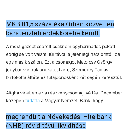
MKB 81,5 százaléka Orbán közvetlen
baráti-üzleti érdekkörébe került.
A most gazdát cserélt csaknem egyharmados pakett
eddig se volt valami túl távoli a jelenlegi hatalomtól, de
egy másik szálon. Ezt a csomagot Matolcsy György
jegybank-elnök unokatestvére, Szemerey Tamás
birtokolta áttételes tulajdonosként két cégén keresztül.
Aligha véletlen ez a részvénycsomag-váltás. December
közepén
tudatta
a Magyar Nemzeti Bank, hogy
megrendült a Növekedési Hitelbank
(NHB) rövid távú likviditása