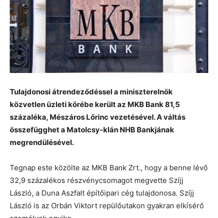
Tulajdonosi átrendeződéssel a miniszterelnök
közvetlen üzleti körébe került az MKB Bank 81,5
százaléka, Mészáros Lőrinc vezetésével. A váltás
összefügghet a Matolcsy-klán NHB Bankjának
megrendülésével.
Tegnap este közölte az MKB Bank Zrt., hogy a benne lévő
32,9 százalékos részvénycsomagot megvette Szíjj
László, a Duna Aszfalt építőipari cég tulajdonosa. Szíjj
László is az Orbán Viktort repülőutakon gyakran elkísérő