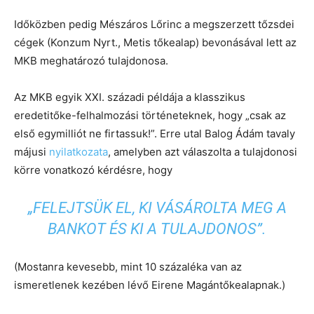
Időközben pedig Mészáros Lőrinc a megszerzett tőzsdei
cégek (Konzum Nyrt., Metis tőkealap) bevonásával lett az
MKB meghatározó tulajdonosa.
Az MKB egyik XXI. századi példája a klasszikus
eredetitőke-felhalmozási történeteknek, hogy „csak az
első egymilliót ne firtassuk!”. Erre utal Balog Ádám tavaly
májusi
nyilatkozata
, amelyben azt válaszolta a tulajdonosi
körre vonatkozó kérdésre, hogy
„FELEJTSÜK EL, KI VÁSÁROLTA MEG A
BANKOT ÉS KI A TULAJDONOS”.
(Mostanra kevesebb, mint 10 százaléka van az
ismeretlenek kezében lévő Eirene Magántőkealapnak.)