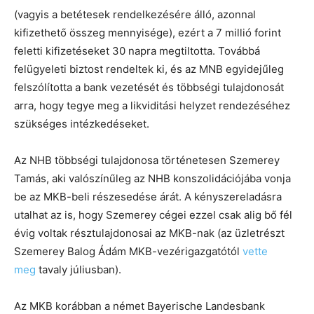
(vagyis a betétesek rendelkezésére álló, azonnal
kifizethető összeg mennyisége), ezért a 7 millió forint
feletti kifizetéseket 30 napra megtiltotta. Továbbá
felügyeleti biztost rendeltek ki, és az MNB egyidejűleg
felszólította a bank vezetését és többségi tulajdonosát
arra, hogy tegye meg a likviditási helyzet rendezéséhez
szükséges intézkedéseket.
Az NHB többségi tulajdonosa történetesen Szemerey
Tamás, aki valószínűleg az NHB konszolidációjába vonja
be az MKB-beli részesedése árát. A kényszereladásra
utalhat az is, hogy Szemerey cégei ezzel csak alig bő fél
évig voltak résztulajdonosai az MKB-nak (az üzletrészt
Szemerey Balog Ádám MKB-vezérigazgatótól
vette
meg
tavaly júliusban).
Az MKB korábban a német Bayerische Landesbank