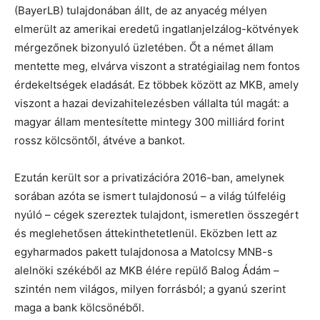
(BayerLB) tulajdonában állt, de az anyacég mélyen
elmerült az amerikai eredetű ingatlanjelzálog-kötvények
mérgezőnek bizonyuló üzletében. Őt a német állam
mentette meg, elvárva viszont a stratégiailag nem fontos
érdekeltségek eladását. Ez többek között az MKB, amely
viszont a hazai devizahitelezésben vállalta túl magát: a
magyar állam mentesítette mintegy 300 milliárd forint
rossz kölcsöntől, átvéve a bankot.
Ezután került sor a privatizációra 2016-ban, amelynek
sorában azóta se ismert tulajdonosú – a világ túlfeléig
nyúló – cégek szereztek tulajdont, ismeretlen összegért
és meglehetősen áttekinthetetlenül. Eközben lett az
egyharmados pakett tulajdonosa a Matolcsy MNB-s
alelnöki székéből az MKB élére repülő Balog Ádám –
szintén nem világos, milyen forrásból; a gyanú szerint
maga a bank kölcsönéből.