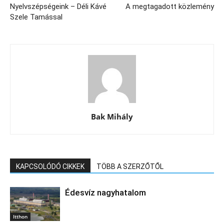
Nyelvszépségeink – Déli Kávé
A megtagadott közlemény
Szele Tamással
Bak Mihály
KAPCSOLÓDÓ CIKKEK
TÖBB A SZERZŐTŐL
Édesvíz nagyhatalom
Itthon