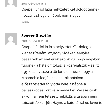
2018-08-04 At 15:41
Csepeli úr jól látja helyzetet.Két dolgot tennék
hozzá: az,hogy a népek nem nagypn
Válasz
Swerer Gusztáv
2018-08-04 At 15:56
Csepeli úr jól látja a helyzetet.Két dologban
kiegészíteném: az,hogy vidéken ennyire
passzívak az emberek,azonkívül,hogy nagyban
függnek a hatalomtól,az is közrejátszik – és itt
egy kicsit vissza a történelemhez -,hogy a
Monarchia idején az osztrák hatalom
előszeretettel folytotta bele a népbe a
panaszkodásukat,véleményüket.Persze csak
akkor,ha nem tetszett nekik.És általában nem
tetszett.Akkor jött Haynu a katonáival és leverte