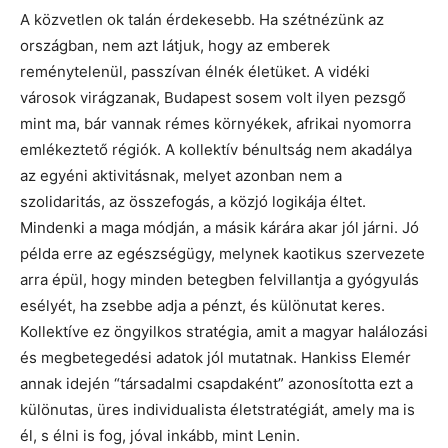
A közvetlen ok talán érdekesebb. Ha szétnézünk az
országban, nem azt látjuk, hogy az emberek
reménytelenül, passzívan élnék életüket. A vidéki
városok virágzanak, Budapest sosem volt ilyen pezsgő
mint ma, bár vannak rémes környékek, afrikai nyomorra
emlékeztető régiók. A kollektív bénultság nem akadálya
az egyéni aktivitásnak, melyet azonban nem a
szolidaritás, az összefogás, a közjó logikája éltet.
Mindenki a maga módján, a másik kárára akar jól járni. Jó
példa erre az egészségügy, melynek kaotikus szervezete
arra épül, hogy minden betegben felvillantja a gyógyulás
esélyét, ha zsebbe adja a pénzt, és különutat keres.
Kollektíve ez öngyilkos stratégia, amit a magyar halálozási
és megbetegedési adatok jól mutatnak. Hankiss Elemér
annak idején “társadalmi csapdaként” azonosította ezt a
különutas, üres individualista életstratégiát, amely ma is
él, s élni is fog, jóval inkább, mint Lenin.