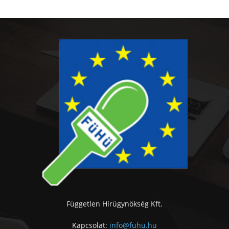
Független Hírügynökség Kft.
Kapcsolat:
info@fuhu.hu