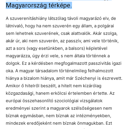
Magyarország térképe.
A szuverenitáshiány látszólag távoli magyarázó elv, de
látnivaló, hogy ha nem szuverén egy állam, a polgárai
sem lehetnek szuverének, csak alattvalók. Akár szolga,
akár úr, aki nem szuverén, az passzív, ami vele történik,
azt a sors (vagy esetünkben, a balsors) képletével
magyarázza, úgy érzi vele, s nem általa történnek a
dolgok. Ez a kérdésben megfogalmazott passzivitás igazi
oka. A magyar társadalom történelmileg felhalmozott
hiánya a bizalom hiánya, amit már Széchenyi is észrevett.
Amikor ő hitelről beszélt, a hitelt nem kizárólag
közgazdasági, hanem erkölcsi értelemben értette. Az
európai összehasonlító szociológiai vizsgálatok
eredményei szerint a magyarok szélsőségesen nem
bíznak egymásban, nem bíznak az intézményekben,
mindezek eredőjeként nem bíznak önmagukban. Ezt