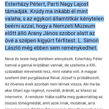
Esterházy Pétert, Parti Nagy Lajost
támadják. Krúdy ma inkább él mint
valaha, s az egykori államtitkár kénytelen
beérni azzal, hogy a Nemzeti Múzeum
előtt álló Arany János szobor alatt az
övé a szépen kigyúrt férfitest. L. Simon
László még ebben sem reménykedhet.
Neve és teste még életében elenyészik. Esterházy Péter
hamvai a gannai kriptában vannak, de szelleme a XXI.
században elevenebb lesz, mint valaha volt. A magyar
szellemi élet purgálásával Révai József is próbálkozott.
Az ötvenes évek azonban nem térnek vissza. Aki ma be
akar tiltani egy regényt, novellát, drámát, az kiteszi az
internetre. A rendszer hiába szállta meg gyakorlatilag az
összes tömegmédiát, amit azok írnak, mutatnak, arra