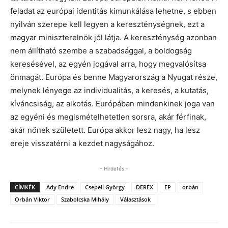
feladat az európai identitás kimunkálása lehetne, s ebben
nyilván szerepe kell legyen a kereszténységnek, ezt a
magyar miniszterelnök jól látja. A kereszténység azonban
nem állítható szembe a szabadsággal, a boldogság
keresésével, az egyén jogával arra, hogy megvalósítsa
önmagát. Európa és benne Magyarország a Nyugat része,
melynek lényege az individualitás, a keresés, a kutatás,
kíváncsiság, az alkotás. Európában mindenkinek joga van
az egyéni és megismételhetetlen sorsra, akár férfinak,
akár nőnek született. Európa akkor lesz nagy, ha lesz
ereje visszatérni a kezdet nagyságához.
- Hirdetés -
CÍMKÉK
Ady Endre
Csepeli György
DEREX
EP
orbán
Orbán Viktor
Szabolcska Mihály
Választások