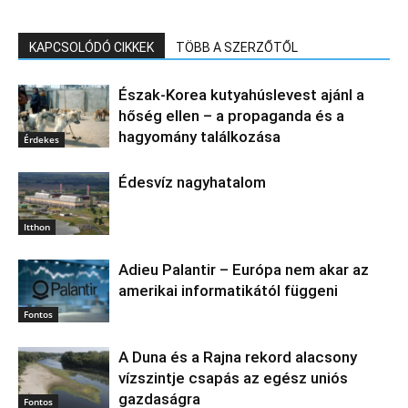
KAPCSOLÓDÓ CIKKEK
TÖBB A SZERZŐTŐL
Észak‑Korea kutyahúslevest ajánl a
hőség ellen – a propaganda és a
hagyomány találkozása
Érdekes
Édesvíz nagyhatalom
Itthon
Adieu Palantir – Európa nem akar az
amerikai informatikától függeni
Fontos
A Duna és a Rajna rekord alacsony
vízszintje csapás az egész uniós
gazdaságra
Fontos