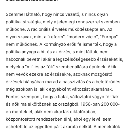
Szemmel látható, hogy nincs vezető, s nincs olyan
politikai stratégia, mely a jelenlegi rendszerrel szemben
működne. A racionális érvelés működésképtelen. Az
olyan szavak, mint a “reform”, “modernizáció”, “Európa”
nem működnek. A kormányzó erők felismerték, hogy a
politika anyaga a hit és az érzés, s mint láttuk, nem
haboznak bevetni akár a legszélsőségesebb érzéseket is,
melyek a “mi” és az “ők” szembenállásra épülnek. Akik
nem vevők ezekre az érzésekre, azoknak mozgósító
érzések hiányában marad a passzivitás és a beletörődés,
még azokban is, akik egyébként változást akarnának.
Fontos szempont, hogy a fiatal, változtatni vágyó férfiak
és nők ma elköltöznek az országból. 1956-ban 200 000-
en mentek el, akik nem akartak diktatúrában,
központosított rendszerben élni, ahol egy levél sem
eshetett le az egyetlen párt akarata nélkül. A menekülők