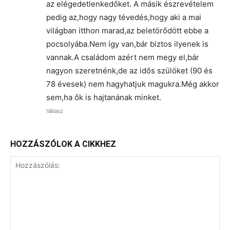
az elégedetlenkedőket. A másik észrevételem
pedig az,hogy nagy tévedés,hogy aki a mai
világban itthon marad,az beletörődött ebbe a
pocsolyába.Nem így van,bár biztos ilyenek is
vannak.A családom azért nem megy el,bár
nagyon szeretnénk,de az idős szülöket (90 és
78 évesek) nem hagyhatjuk magukra.Még akkor
sem,ha ők is hajtanának minket.
Válasz
HOZZÁSZÓLOK A CIKKHEZ