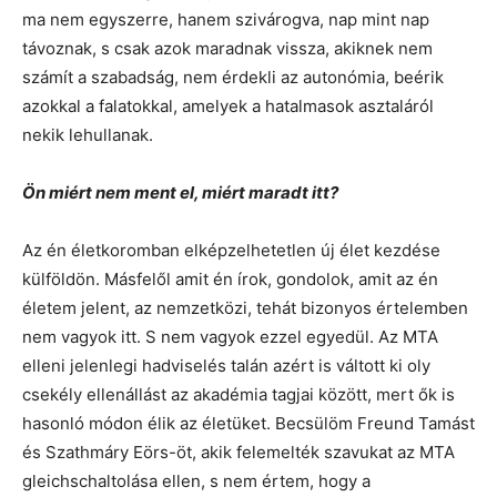
ma nem egyszerre, hanem szivárogva, nap mint nap
távoznak, s csak azok maradnak vissza, akiknek nem
számít a szabadság, nem érdekli az autonómia, beérik
azokkal a falatokkal, amelyek a hatalmasok asztaláról
nekik lehullanak.
Ön miért nem ment el, miért maradt itt?
Az én életkoromban elképzelhetetlen új élet kezdése
külföldön. Másfelől amit én írok, gondolok, amit az én
életem jelent, az nemzetközi, tehát bizonyos értelemben
nem vagyok itt. S nem vagyok ezzel egyedül. Az MTA
elleni jelenlegi hadviselés talán azért is váltott ki oly
csekély ellenállást az akadémia tagjai között, mert ők is
hasonló módon élik az életüket. Becsülöm Freund Tamást
és Szathmáry Eörs-öt, akik felemelték szavukat az MTA
gleichschaltolása ellen, s nem értem, hogy a