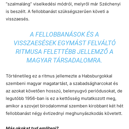
“szalmaláng” viselkedési módról, melyről már Széchenyi
is beszélt. A fellobbanást szükségszerűen követi a
visszaesés.
A FELLOBBANÁSOK ÉS A
VISSZAESÉSEK EGYMÁST FELVÁLTÓ
RITMUSA FELETTÉBB JELLEMZŐ A
MAGYAR TÁRSADALOMRA.
Történetileg ez a ritmus jellemezte a Habsburgokkal
szembeni magyar magatartást, a szabadságharcokat és
az azokat követően hosszú, belenyugvó periódusokat, de
legutóbb 1956-ban is ez a kettősség mutatkozott meg,
amikor a szovjet birodalommal szemben kirobbant két hét
fellobbanást négy évtizednyi meghunyászkodás követett.
Más okokat tud említeni?