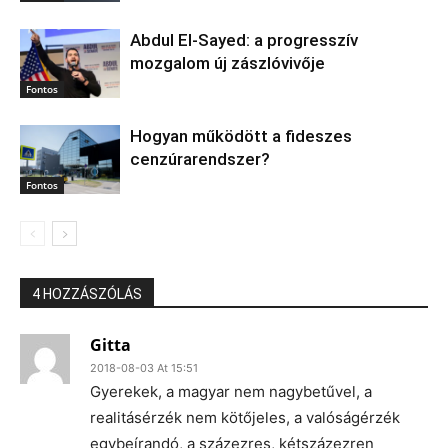
Abdul El‑Sayed: a progresszív
mozgalom új zászlóvivője
Fontos
Hogyan működött a fideszes
cenzúrarendszer?
Fontos
4 HOZZÁSZÓLÁS
Gitta
2018-08-03 At 15:51
Gyerekek, a magyar nem nagybetűvel, a
realitásérzék nem kötőjeles, a valóságérzék
egybeírandó, a százezres, kétszázezren