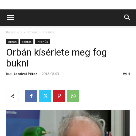
Kezdőlap
Itthon
Fontos
Itthon
Fontos
Interjúk
Orbán kísérlete meg fog
bukni
Írta:
Lendvai Péter
-
2018-08-03
4