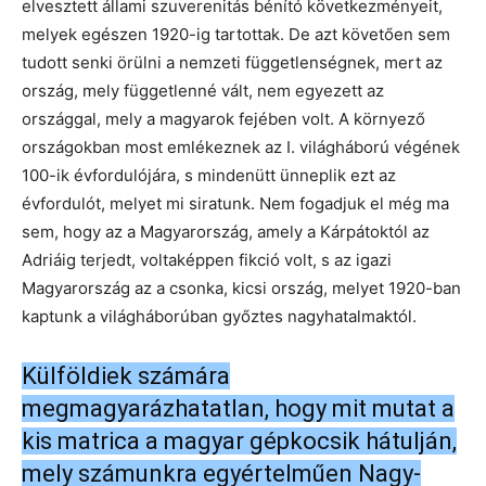
elvesztett állami szuverenitás bénító következményeit,
melyek egészen 1920-ig tartottak. De azt követően sem
tudott senki örülni a nemzeti függetlenségnek, mert az
ország, mely függetlenné vált, nem egyezett az
országgal, mely a magyarok fejében volt. A környező
országokban most emlékeznek az I. világháború végének
100-ik évfordulójára, s mindenütt ünneplik ezt az
évfordulót, melyet mi siratunk. Nem fogadjuk el még ma
sem, hogy az a Magyarország, amely a Kárpátoktól az
Adriáig terjedt, voltaképpen fikció volt, s az igazi
Magyarország az a csonka, kicsi ország, melyet 1920-ban
kaptunk a világháborúban győztes nagyhatalmaktól.
Külföldiek számára
megmagyarázhatatlan, hogy mit mutat a
kis matrica a magyar gépkocsik hátulján,
mely számunkra egyértelműen Nagy-