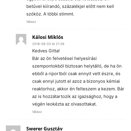
betűvel kiírandó, százalékjel előtt nem kell
szóköz. A többi stimmt.
Válasz
Kálosi Miklós
2018-08-03 At 21:39
Kedves Gitta!
Bár az ön felvetései helyesírási
szempontokból biztosan helytálló, de ha ön
ebből a riportból csak ennyit vett észre, és
csak ennyi jutott el azoz a bizonyos kémiai
reaktorhoz, akkor én felteszem a kezem. Bár
az is hozzátartozik az igazsághoz, hogy a
végén leokézta az olvasottakat.
Válasz
Swerer Gusztáv