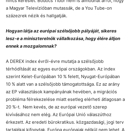
nincs kereslet. Bödöcs Tibor nem is álmodhat arról, hogy
a Magyar Televízióban mutassák, de a You Tube-on
százezrek nézik és hallgatják.
Hogyan látja az európai szélsőjobb pályáját, sikeres
lesz-e a miniszterelnök vállalkozása, hogy élére álljon
ennek a mozgalomnak?
A DEREX index évről-évre mutatja a szélsőjobb
térhódítását az egyes európai országokban. Az index
szerint Kelet-Európában 10 % felett, Nyugat-Európában
10 % alatt van a szélsőjobb támogatottsága. Ez az arány
az EP választások kampányának hevében, a migrációs
probléma félrekezelése miatt esetleg elérheti átlagosan a
20 %-t. Nem kevés, de az európai vezető szerep
kivívásához nem elég. Az Európai Unió válaszúthoz
érkezett. Az eredeti bürokratikus. közgazdasági, jogi terv
tartalékai kifogytak. Európa európaiak nélkül nem lehet. A