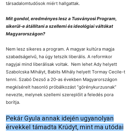
társadalomtudósok miért hallgattak.
Mit gondol, eredményes lesz a Tusványosi Program,
sikerül-e átállítani a szellemi és ideológiai váltókat
Magyarországon?
Nem lesz sikeres a program. A magyar kultúra magja
szabadságelvű, ha úgy tetszik liberális. A reformkor
nagyjai mind liberálisak voltak. Nem lehet Ady helyett
Szabolcska Mihályt, Babits Mihály helyett Tormay Cecile-t
tenni. Szabó Dezső a 20-as években Magyarországon
megkísérelt hasonló próbálkozást “görénykurzusnak”
nevezte, melynek szellemi szereplőit a feledés pora
borítja.
Pekár Gyula annak idején ugyanolyan
érvekkel támadta Krúdyt, mint ma utódai