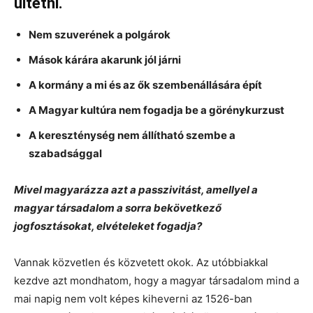
ültetni.
Nem szuverének a polgárok
Mások kárára akarunk jól járni
A kormány a mi és az ők szembenállására épít
A Magyar kultúra nem fogadja be a görénykurzust
A kereszténység nem állítható szembe a
szabadsággal
Mivel magyarázza azt a passzivitást, amellyel a
magyar társadalom a sorra bekövetkező
jogfosztásokat, elvételeket fogadja?
Vannak közvetlen és közvetett okok. Az utóbbiakkal
kezdve azt mondhatom, hogy a magyar társadalom mind a
mai napig nem volt képes kiheverni az 1526-ban