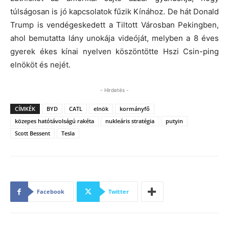
túlságosan is jó kapcsolatok fűzik Kínához. De hát Donald
Trump is vendégeskedett a Tiltott Városban Pekingben,
ahol bemutatta lány unokája videóját, melyben a 8 éves
gyerek ékes kínai nyelven köszöntötte Hszi Csin-ping
elnököt és nejét.
- Hirdetés -
CÍMKÉK
BYD
CATL
elnök
kormányfő
közepes hatótávolságú rakéta
nukleáris stratégia
putyin
Scott Bessent
Tesla
Facebook
Twitter