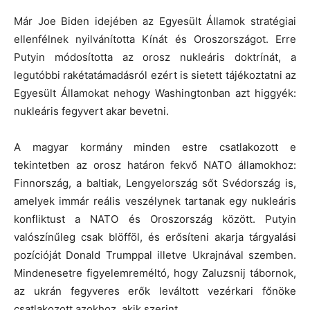
Már Joe Biden idejében az Egyesült Államok stratégiai
ellenfélnek nyilvánította Kínát és Oroszországot. Erre
Putyin módosította az orosz nukleáris doktrínát, a
legutóbbi rakétatámadásról ezért is sietett tájékoztatni az
Egyesült Államokat nehogy Washingtonban azt higgyék:
nukleáris fegyvert akar bevetni.
A magyar kormány minden estre csatlakozott e
tekintetben az orosz határon fekvő NATO államokhoz:
Finnország, a baltiak, Lengyelország sőt Svédország is,
amelyek immár reális veszélynek tartanak egy nukleáris
konfliktust a NATO és Oroszország között. Putyin
valószínűleg csak blöfföl, és erősíteni akarja tárgyalási
pozícióját Donald Trumppal illetve Ukrajnával szemben.
Mindenesetre figyelemreméltó, hogy Zaluzsnij tábornok,
az ukrán fegyveres erők leváltott vezérkari főnöke
csatlakozott azokhoz, akik szerint