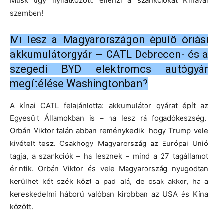
Musk úgy nyilatkozott: ellenzi a szankciókat Kínával
szemben!
Mi lesz a Magyarországon épülő óriási
akkumulátorgyár – CATL Debrecen- és a
szegedi BYD elektromos autógyár
megítélése Washingtonban?
A kínai CATL felajánlotta: akkumulátor gyárat épít az
Egyesült Államokban is – ha lesz rá fogadókészség.
Orbán Viktor talán abban reménykedik, hogy Trump vele
kivételt tesz. Csakhogy Magyarország az Európai Unió
tagja, a szankciók – ha lesznek – mind a 27 tagállamot
érintik. Orbán Viktor és vele Magyarország nyugodtan
kerülhet két szék közt a pad alá, de csak akkor, ha a
kereskedelmi háború valóban kirobban az USA és Kína
között.