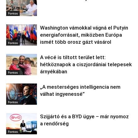
Fontos
Washington vámokkal vágná el Putyin
energiaforrásait, miközben Európa
ismét több orosz gázt vásárol
Fontos
A vécé is tiltott terület lett:
hétköznapok a ciszjordániai telepesek
árnyékában
Fontos
„A mesterséges intelligencia nem
válhat ingyenessé”
Fontos
Szijjártó és a BYD ügye – már nyomoz
a rendőrség
Fontos