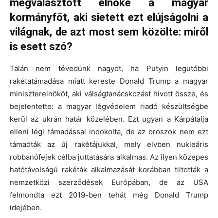
megválasztott elnöke a magyar
kormányfőt, aki sietett ezt elújságolni a
világnak, de azt most sem közölte: miről
is esett szó?
Talán nem tévedünk nagyot, ha Putyin legutóbbi
rakétatámadása miatt kereste Donald Trump a magyar
miniszterelnököt, aki válságtanácskozást hívott össze, és
bejelentette: a magyar légvédelem riadó készültségbe
kerül az ukrán határ közelében. Ezt ugyan a Kárpátalja
elleni légi támadással indokolta, de az oroszok nem ezt
támadták az új rakétájukkal, mely elvben nukleáris
robbanófejek célba juttatására alkalmas. Az ilyen közepes
hatótávolságú rakéták alkalmazását korábban tiltották a
nemzetközi szerződések Európában, de az USA
felmondta ezt 2019-ben tehát még Donald Trump
idejében.