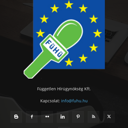
Független Hírügynökség Kft.
Kapcsolat:
info@fuhu.hu