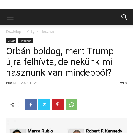
Kezdőlap
Világ
Hasznos
Világ
Hasznos
Orbán boldog, mert Trump
újra felhívta, de nekünk mi
hasznunk van mindebből?
Írta:
ki
-
2024-11-24
0