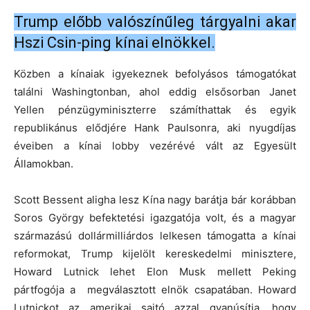
Trump előbb valószínűleg tárgyalni akar
Hszi Csin-ping kínai elnökkel.
Közben a kínaiak igyekeznek befolyásos támogatókat
találni Washingtonban, ahol eddig elsősorban Janet
Yellen pénzügyminiszterre számíthattak és egyik
republikánus elődjére Hank Paulsonra, aki nyugdíjas
éveiben a kínai lobby vezérévé vált az Egyesült
Államokban.
Scott Bessent aligha lesz Kína nagy barátja bár korábban
Soros György befektetési igazgatója volt, és a magyar
származású dollármilliárdos lelkesen támogatta a kínai
reformokat, Trump kijelölt kereskedelmi minisztere,
Howard Lutnick lehet Elon Musk mellett Peking
pártfogója a megválasztott elnök csapatában. Howard
Lutnickot az amerikai sajtó azzal gyanúsítja, hogy