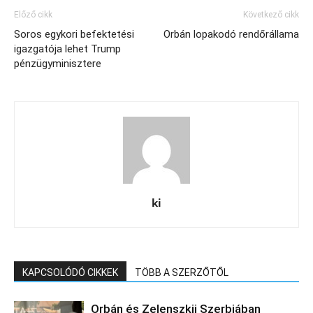
Előző cikk
Következő cikk
Soros egykori befektetési
Orbán lopakodó rendőrállama
igazgatója lehet Trump
pénzügyminisztere
ki
KAPCSOLÓDÓ CIKKEK
TÖBB A SZERZŐTŐL
Orbán és Zelenszkij Szerbiában