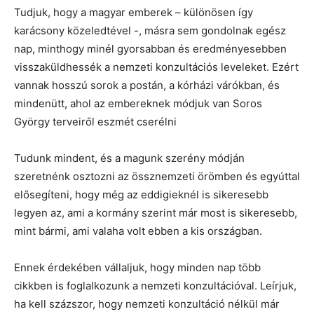
Tudjuk, hogy a magyar emberek – különösen így
karácsony közeledtével -, másra sem gondolnak egész
nap, minthogy minél gyorsabban és eredményesebben
visszaküldhessék a nemzeti konzultációs leveleket. Ezért
vannak hosszú sorok a postán, a kórházi várókban, és
mindenütt, ahol az embereknek módjuk van Soros
György terveiről eszmét cserélni
Tudunk mindent, és a magunk szerény módján
szeretnénk osztozni az össznemzeti örömben és egyúttal
elősegíteni, hogy még az eddigieknél is sikeresebb
legyen az, ami a kormány szerint már most is sikeresebb,
mint bármi, ami valaha volt ebben a kis országban.
Ennek érdekében vállaljuk, hogy minden nap több
cikkben is foglalkozunk a nemzeti konzultációval. Leírjuk,
ha kell százszor, hogy nemzeti konzultáció nélkül már