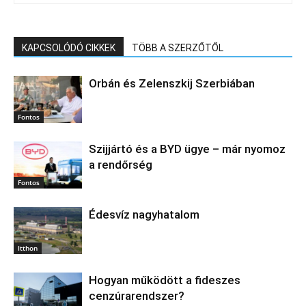
KAPCSOLÓDÓ CIKKEK
TÖBB A SZERZŐTŐL
Orbán és Zelenszkij Szerbiában
Fontos
Szijjártó és a BYD ügye – már nyomoz
a rendőrség
Fontos
Édesvíz nagyhatalom
Itthon
Hogyan működött a fideszes
cenzúrarendszer?