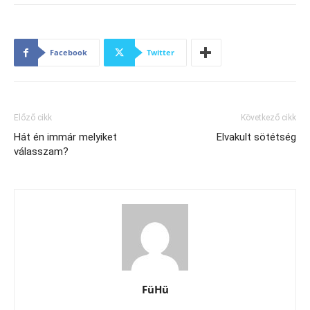
Facebook
Twitter
Előző cikk
Következő cikk
Hát én immár melyiket
Elvakult sötétség
válasszam?
FüHü