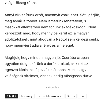
világörökség része.
Annyi cikket írunk erről, amennyit csak lehet. Sőt, ígérjük,
még annál is többet. Nem ismerünk lehetetlent, s
másokkal ellentétben nem fogunk akadékoskodni. Nem
kérdezzük meg, hogy mennyibe kerül ez a magyar
adófizetőknek, mint ahogyan a Naptól sem kérdezi senki,
hogy mennyiért adja a fényt és a meleget.
Megírjuk, hogy minden nagyon jó. Cserébe csupán
egyetlen dolgot kérünk a derék uraktól, akik ezt az
egészet kitalálták: fejezzék már abba! Mert ez így
valóságnak siralmas, viccnek pedig túlságosan durva.
- Hirdetés -
CÍMKÉK
kormány
nemzeti konzultáció
Soros
terv