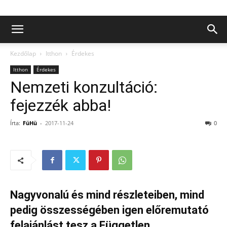
Kezdőlap
Itthon
Érdekes
Itthon
Érdekes
Nemzeti konzultáció:
fejezzék abba!
Írta:
FüHü
-
2017-11-24
0
Nagyvonalú és mind részleteiben, mind
pedig összességében igen előremutató
felajánlást tesz a Független