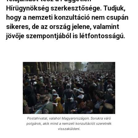
Hírügynökség szerkesztősége. Tudjuk,
hogy a nemzeti konzultáció nem csupán
sikeres, de az ország jelene, valamint
jövője szempontjából is létfontosságú.
Postahivatal, valahol Magyarországon. Sorukra váró
polgárok, akik mind a nemzeti konzultációt szeretnék
visszaküldeni.