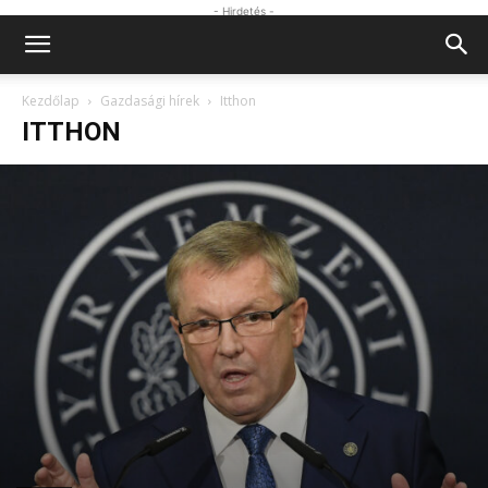
- Hirdetés -
Kezdőlap
Gazdasági hírek
Itthon
ITTHON