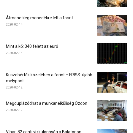
Átmenetileg menedékre lelt a forint
2020-02-14
Mint a kő: 340 felett az euró
2020-02-13
Küszöbérték közelében a forint – FRISS: újabb
mélypont
2020-02-12
Megduplázódhat a munkanélküliség Ózdon
2020-02-12
Vihar: 82 centi vízkülönbség a Balatonon