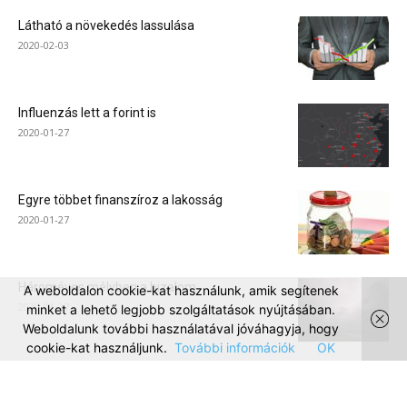
Látható a növekedés lassulása
2020-02-03
Influenzás lett a forint is
2020-01-27
Egyre többet finanszíroz a lakosság
2020-01-27
Hároméves mélyben a bizalom
A weboldalon cookie-kat használunk, amik segítenek
2020-01-27
minket a lehető legjobb szolgáltatások nyújtásában.
Weboldalunk további használatával jóváhagyja, hogy
cookie-kat használjunk.
További információk
OK
Mol-INA: orosz keselyű kering?
2020-01-24