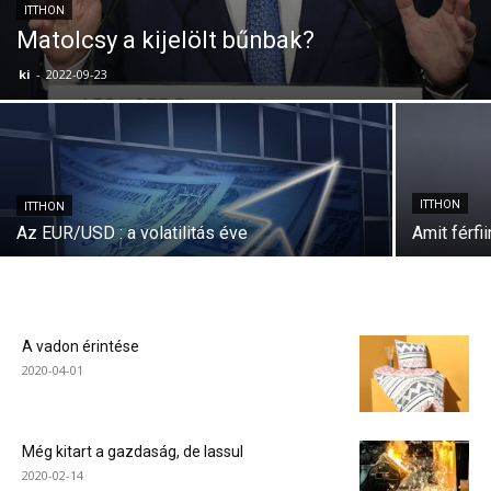
ITTHON
Matolcsy a kijelölt bűnbak?
ki
-
2022-09-23
ITTHON
ITTHON
Az EUR/USD : a volatilitás éve
Amit férfii
A vadon érintése
2020-04-01
Még kitart a gazdaság, de lassul
2020-02-14