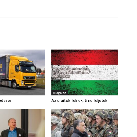
Blogolda
ódszer
Az uraitok félnek, ti ne féljetek