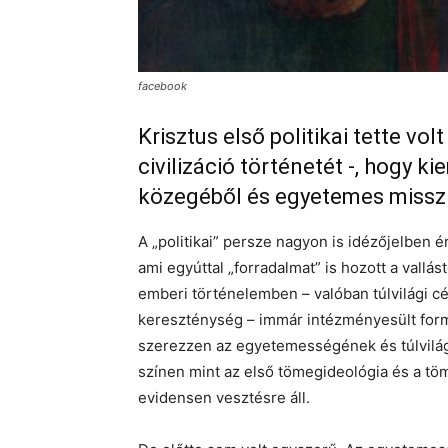
facebook
Krisztus első politikai tette vo
civilizáció történetét -, hogy k
közegéből és egyetemes misszió
A „politikai” persze nagyon is idézőjelben ér
ami egyúttal „forradalmat” is hozott a vallás
emberi történelemben – valóban túlvilági cé
kereszténység – immár intézményesült form
szerezzen az egyetemességének és túlvilági
színen mint az első tömegideológia és a tö
evidensen vesztésre áll.