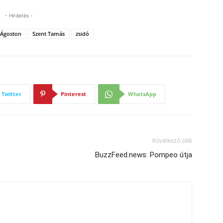
- Hirdetés -
 Ágoston
Szent Tamás
zsidó
Twitter
Pinterest
WhatsApp
Következő cikk
BuzzFeed.news: Pompeo útja