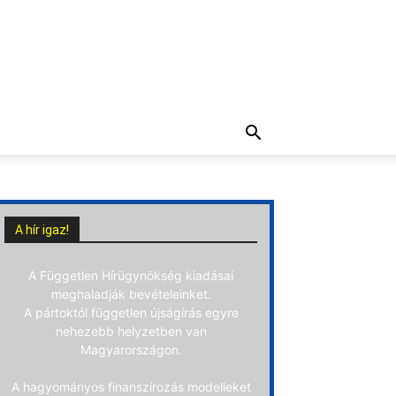
A hír igaz!
A Független Hírügynökség kiadásai
meghaladják bevételeinket.
A pártoktól független újságírás egyre
nehezebb helyzetben van
Magyarországon.
A hagyományos finanszírozás modelleket