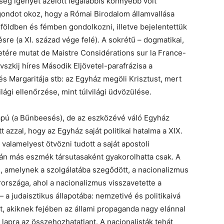
ég igényét azelőtt legalábbis könnyebb volt
a gondot okoz, hogy a Római Birodalom államvallása
nk földben és fémben gondolkozni, illetve bejelentettük
ésre (a XI. század vége felé). A sokrétű – dogmatikai,
etére mutat de Maistre Considérations sur la France-
vszkij híres Második Eljövetel-parafrázisa a
 Margaritája stb: az Egyház megöli Krisztust, mert
lági ellenőrzése, mint túlvilági üdvözülése.
apú (a Bűnbeesés), de az eszközévé váló Egyház
 azzal, hogy az Egyház saját politikai hatalma a XIX.
valamelyest ötvözni tudott a saját apostoli
ezután más eszmék társutasaként gyakorolhatta csak. A
e, amelynek a szolgálatába szegődött, a nacionalizmus
országa, ahol a nacionalizmus visszavetette a
a judaisztikus állapotába: nemzetivé és politikaivá
t, akiknek fejében az állami propaganda nagy elánnal
 lapra az összehozhatatlant. A nacionalisták tehát