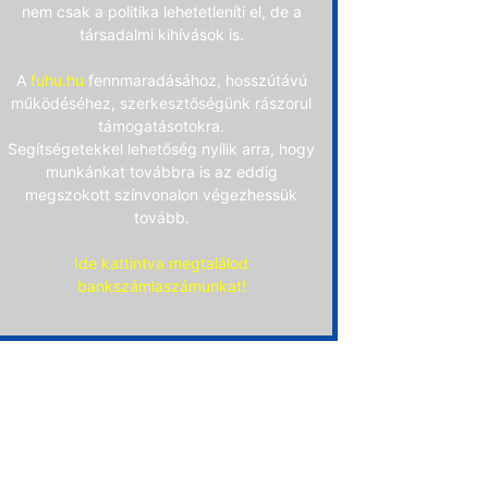
nem csak a politika lehetetleníti el, de a
társadalmi kihívások is.
A
fuhu.hu
fennmaradásához, hosszútávú
működéséhez, szerkesztőségünk rászorul
támogatásotokra.
Segítségetekkel lehetőség nyílik arra, hogy
munkánkat továbbra is az eddig
megszokott színvonalon végezhessük
tovább.
Ide kattintva megtalálod
bankszámlaszámunkat!