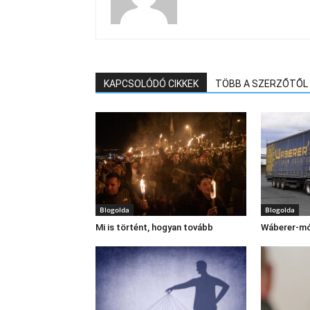
KAPCSOLÓDÓ CIKKEK
TÖBB A SZERZŐTŐL
Blogolda
Blogolda
Mi is történt, hogyan tovább
Wáberer-m