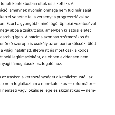
neti kontextusban éltek és alkottak). A
izáció, amelynek nyomán önmaga nem tud már saját
ikerrel vehetné fel a versenyt a progresszióval az
kon. Ezért a gyengébb minőségű főpapjai vezetésével
egy abba a zsákutcába, amelyben krisztusi életet
 darabig igen. A hatalma azonban származékos és
ellenőrző szerepe is csekély az emberi erkölcsök fölött
 világi hatalmát), illetve itt és most csak a ködös
dt neki legitimációként, de ebben evidensen nem
 anyagi támogatások osztogatóihoz.
n az írásban a kereszténységet a katolicizmustól, az
de nem foglalkoztam a nem-katolikus — reformátor –
 nemzeti vagy lokális jellege és skizmatikus — nem-