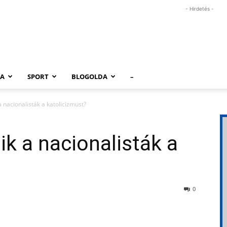
- Hirdetés -
RA
SPORT
BLOGOLDA
–
 nacionalisták a katolicizmust?
ik a nacionalisták a
0