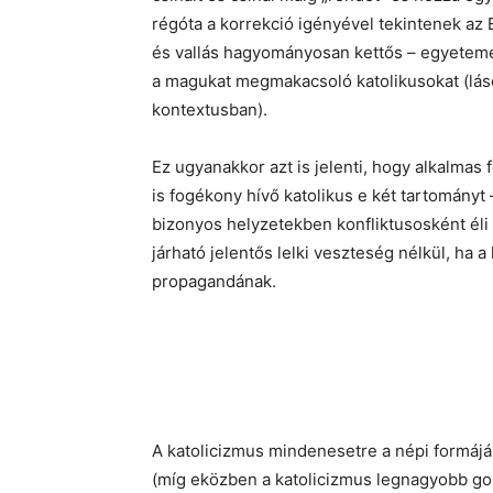
régóta a korrekció igényével tekintenek az 
és vallás hagyományosan kettős – egyetemes
a magukat megmakacsoló katolikusokat (lás
kontextusban).
Ez ugyanakkor azt is jelenti, hogy alkalmas 
is fogékony hívő katolikus e két tartományt 
bizonyos helyzetekben konfliktusosként éli 
járható jelentős lelki veszteség nélkül, ha a
propagandának.
A katolicizmus mindenesetre a népi formájáb
(míg eközben a katolicizmus legnagyobb gon