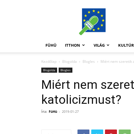
FüHü
FÜHÜ
ITTHON
VILÁG
KULTÚ
Kezdőlap
Blogolda
Blogles
Miért nem szeretik a
Blogolda
Blogles
Miért nem szeret
katolicizmust?
Írta:
FüHü
-
2019-01-27