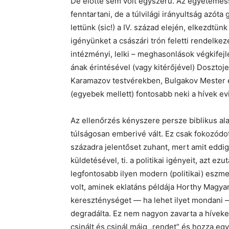
De előtte sem volt egyszerű. Az egyetemess
fenntartani, de a túlvilági irányultság azót
lettünk (sic!) a IV. század elején, elkezdtü
igényünket a császári trón feletti rendelkez
intézményi, lelki – meghasonlások végkifejl
ának érintésével (vagy kitérőjével) Dosztoje
Karamazov testvérekben, Bulgakov Mester és
(egyebek mellett) fontosabb neki a hívek evi
Az ellenőrzés kényszere persze biblikus al
túlságosan emberivé vált. Ez csak fokozódott
századra jelentőset zuhant, mert amit eddig 
küldetésével, ti. a politikai igényeit, azt 
legfontosabb ilyen modern (politikai) eszm
volt, aminek eklatáns példája Horthy Magyar
kereszténységet — ha lehet ilyet mondani — 
degradálta. Ez nem nagyon zavarta a híveke
csinált és csinál máig „rendet” és hozza egy