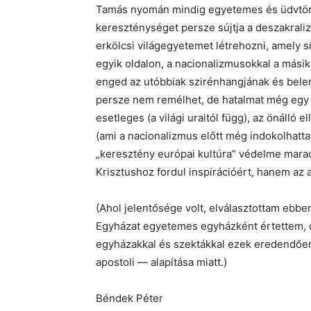
Tamás nyomán mindig egyetemes és üdvtörté
kereszténységet persze sújtja a deszakral
erkölcsi világegyetemet létrehozni, amely s
egyik oldalon, a nacionalizmusokkal a mási
enged az utóbbiak szirénhangjának és belem
persze nem remélhet, de hatalmat még egy
esetleges (a világi uraitól függ), az önálló 
(ami a nacionalizmus előtt még indokolhatta a
„keresztény európai kultúra” védelme mara
Krisztushoz fordul inspirációért, hanem az
(Ahol jelentősége volt, elválasztottam ebbe
Egyházat egyetemes egyházként értettem, 
egyházakkal és szektákkal ezek eredendően
apostoli — alapítása miatt.)
Béndek Péter