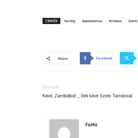
CÍMKÉK
horthy
katolicizmus
Krisztus
Szent
Facebook
Share
Előző cikk
Kávé, Zambiából _ Déli kávé Szele Tamással
FüHü