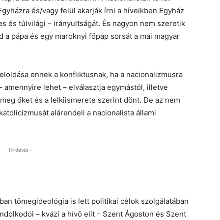
Egyházra és/vagy felül akarják írni a híveikben Egyház
 és túlvilági – irányultságát. És nagyon nem szeretik
d a pápa és egy maroknyi főpap sorsát a mai magyar
feloldása ennek a konfliktusnak, ha a nacionalizmusra
– amennyire lehet – elválasztja egymástól, illetve
meg őket és a lelkiismerete szerint dönt. De az nem
 katolicizmusát alárendeli a nacionalista állami
- Hirdetés -
an tömegideológia is lett politikai célok szolgálatában
dolkodói – kvázi a hívő elit – Szent Ágoston és Szent