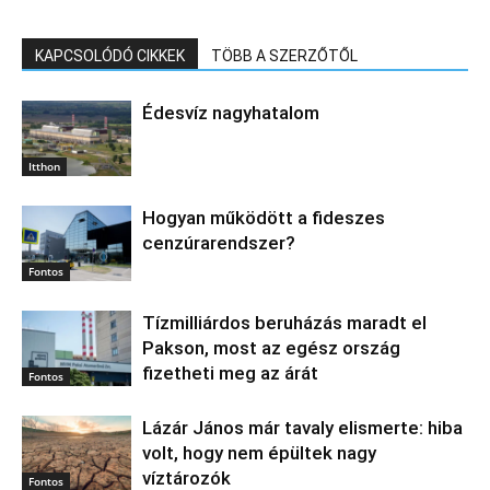
KAPCSOLÓDÓ CIKKEK
TÖBB A SZERZŐTŐL
Édesvíz nagyhatalom
Itthon
Hogyan működött a fideszes
cenzúrarendszer?
Fontos
Tízmilliárdos beruházás maradt el
Pakson, most az egész ország
fizetheti meg az árát
Fontos
Lázár János már tavaly elismerte: hiba
volt, hogy nem épültek nagy
víztározók
Fontos