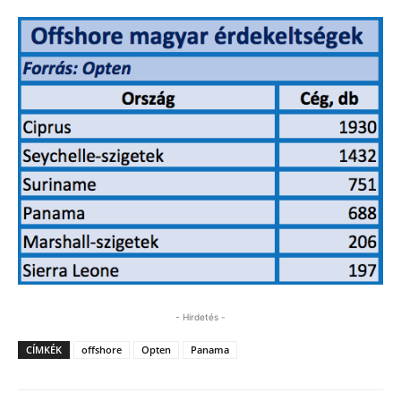
- Hirdetés -
CÍMKÉK
offshore
Opten
Panama