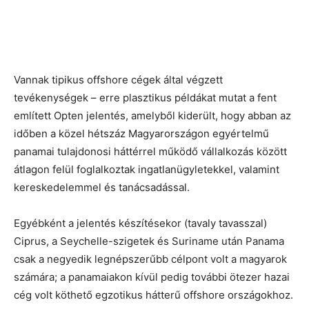
Vannak tipikus offshore cégek által végzett
tevékenységek – erre plasztikus példákat mutat a fent
említett Opten jelentés, amelyből kiderült, hogy abban az
időben a közel hétszáz Magyarországon egyértelmű
panamai tulajdonosi háttérrel működő vállalkozás között
átlagon felül foglalkoztak ingatlanügyletekkel, valamint
kereskedelemmel és tanácsadással.
Egyébként a jelentés készítésekor (tavaly tavasszal)
Ciprus, a Seychelle-szigetek és Suriname után Panama
csak a negyedik legnépszerűbb célpont volt a magyarok
számára; a panamaiakon kívül pedig további ötezer hazai
cég volt köthető egzotikus hátterű offshore országokhoz.