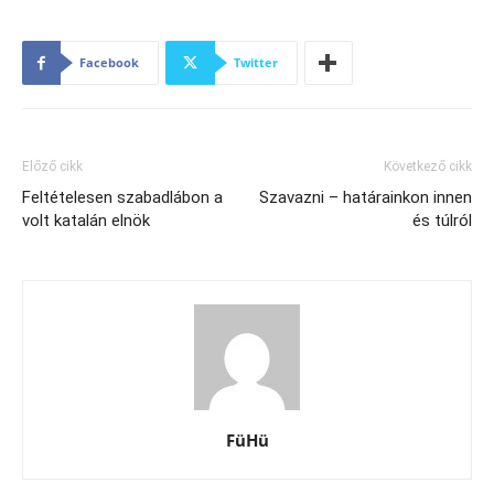
Facebook
Twitter
Előző cikk
Következő cikk
Feltételesen szabadlábon a
Szavazni – határainkon innen
volt katalán elnök
és túlról
FüHü