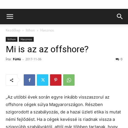
Kezdőlap
Itthon
Hasznos
Itthon
Hasznos
Mi is az az offshore?
Írta:
FüHü
-
2017-11-06
0
„Az utóbbi évek során egyre inkább visszaszorul az
offshore cégek súlya Magyarországon. Részben
szigorodott a szabályozás, de a hazai üzleti etika is mutat
némi fejlődést. Ha a cégek kevéssé is riadnak vissza a
szigorúbb szabályoktól, attól már többen tartanak, hogy