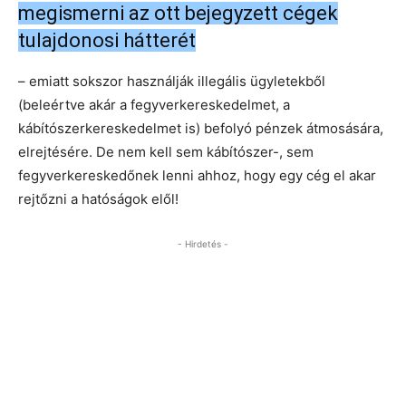
megismerni az ott bejegyzett cégek
tulajdonosi hátterét
– emiatt sokszor használják illegális ügyletekből
(beleértve akár a fegyverkereskedelmet, a
kábítószerkereskedelmet is) befolyó pénzek átmosására,
elrejtésére. De nem kell sem kábítószer-, sem
fegyverkereskedőnek lenni ahhoz, hogy egy cég el akar
rejtőzni a hatóságok elől!
- Hirdetés -