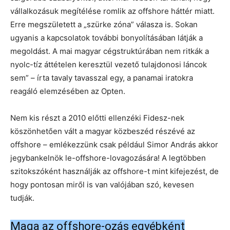
vállalkozásuk megítélése romlik az offshore háttér miatt.
Erre megszületett a „szürke zóna” válasza is. Sokan
ugyanis a kapcsolatok további bonyolításában látják a
megoldást. A mai magyar cégstruktúrában nem ritkák a
nyolc-tíz áttételen keresztül vezető tulajdonosi láncok
sem” – írta tavaly tavasszal egy, a panamai iratokra
reagáló elemzésében az Opten.
Nem kis részt a 2010 előtti ellenzéki Fidesz-nek
köszönhetően vált a magyar közbeszéd részévé az
offshore – emlékezzünk csak például Simor András akkor
jegybankelnök le-offshore-lovagozására! A legtöbben
szitokszóként használják az offshore-t mint kifejezést, de
hogy pontosan miről is van valójában szó, kevesen
tudják.
Maga az offshore-ozás egyébként