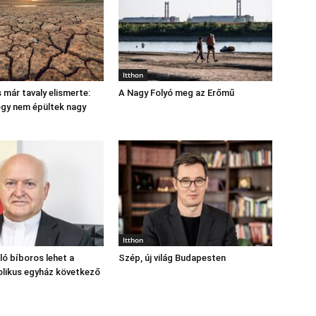
Itthon
 már tavaly elismerte:
A Nagy Folyó meg az Erőmű
hogy nem épültek nagy
Itthon
ó bíboros lehet a
Szép, új világ Budapesten
likus egyház következő