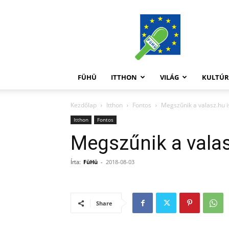
FüHü
FÜHÜ
ITTHON
VILÁG
KULTÚ
Kezdőlap
Itthon
Fontos
Megszűnik a valasz.hu i
Itthon
Fontos
Megszűnik a valas
Írta:
FüHü
-
2018-08-03
Share