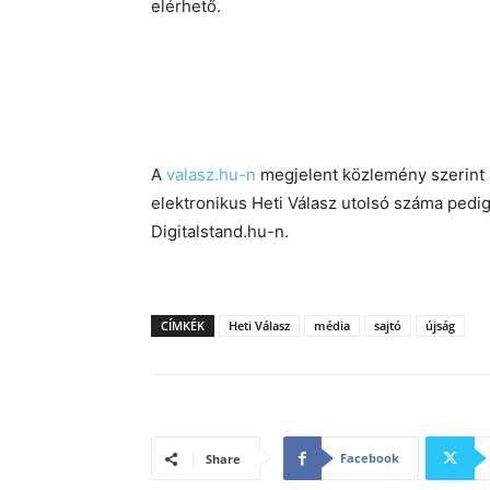
elérhető.
A
valasz.hu-n
megjelent közlemény szerint a
elektronikus Heti Válasz utolsó száma pedi
Digitalstand.hu-n.
CÍMKÉK
Heti Válasz
média
sajtó
újság
Facebook
Share