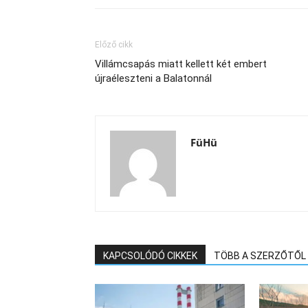
Előző cikk
Villámcsapás miatt kellett két embert
újraéleszteni a Balatonnál
FüHü
KAPCSOLÓDÓ CIKKEK
TÖBB A SZERZŐTŐL