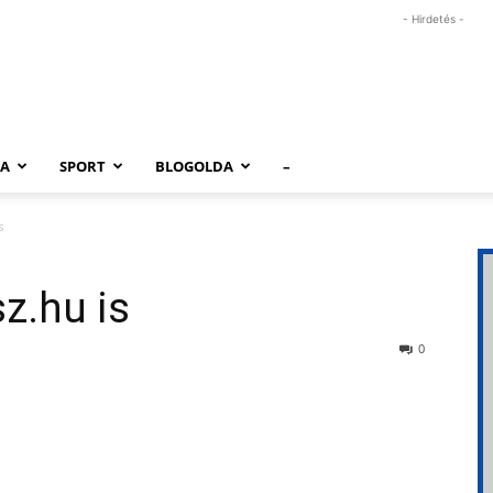
- Hirdetés -
RA
SPORT
BLOGOLDA
–
s
z.hu is
0