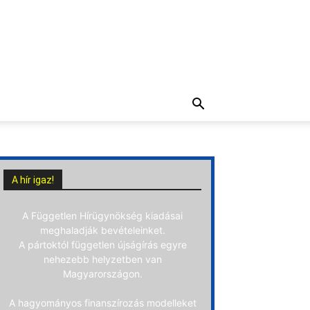
A hír igaz!
A Független Hírügynökség kiadásai
meghaladják bevételeinket.
A pártoktól független újságírás egyre
nehezebb helyzetben van
Magyarországon.
A hagyományos finanszírozás modelleket