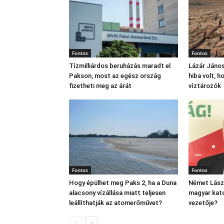
Fontos
Fontos
Tízmilliárdos beruházás maradt el
Lázár János
Pakson, most az egész ország
hiba volt, 
fizetheti meg az árát
víztározók
Fontos
Fontos
Hogy épülhet meg Paks 2, ha a Duna
Német Lászl
alacsony vízállása miatt teljesen
magyar kato
leállíthatják az atomerőművet?
vezetője?