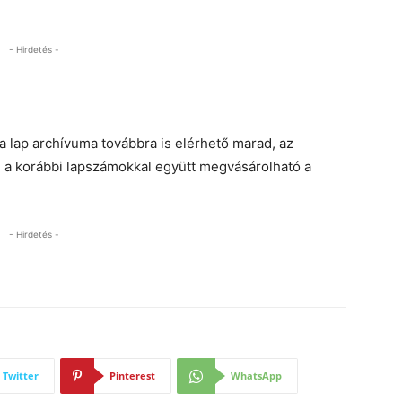
- Hirdetés -
 lap archívuma továbbra is elérhető marad, az
g a korábbi lapszámokkal együtt megvásárolható a
- Hirdetés -
Twitter
Pinterest
WhatsApp