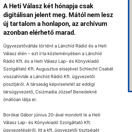
A Heti Válasz két hónapja csak
digitálisan jelent meg. Mától nem lesz
új tartalom a honlapon, az archívum
azonban elérhető marad.
Ügyvezetőváltás történt a Lánchíd Rádió és a Heti
Válasz élén – ezt írta közleményében a Lánchíd
Rádió Kft. és a Heti Válasz Lap- és Könyvkiadó
Szolgáltató Kft. Augusztus elsejével Schlecht Csabát
visszahívták a Lánchíd Rádió Kft. ügyvezetői
posztjáról. A társaság képviseletét az eddigi
társügyvezető, Csizmadia József Benedekné
önállóan látja el.
Borókai Gábor június 20-ával mondott le a Heti
Válasz Lap- és Könyvkiadó Szolgáltató Kft.
ügyvezetéséről. Itt a kft. ügyvezetői tisztségét