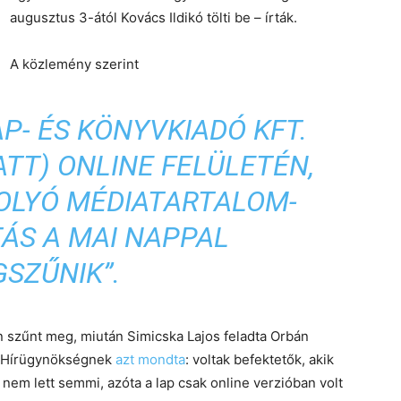
augusztus 3-ától Kovács Ildikó tölti be – írták.
A közlemény szerint
AP- ÉS KÖNYVKIADÓ KFT.
TT) ONLINE FELÜLETÉN,
FOLYÓ MÉDIATARTALOM-
ÁS A MAI NAPPAL
SZŰNIK”.
n szűnt meg, miután Simicska Lajos feladta Orbán
en Hírügynökségnek
azt mondta
: voltak befektetők, akik
 nem lett semmi, azóta a lap csak online verzióban volt