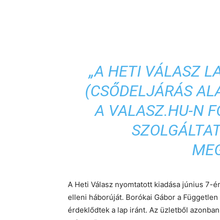
„A HETI VÁLASZ L
(CSŐDELJÁRÁS ALA
A VALASZ.HU-N 
SZOLGÁLTAT
MEG
A Heti Válasz nyomtatott kiadása június 7-é
elleni háborúját. Borókai Gábor a Függetl
érdeklődtek a lap iránt. Az üzletből azonban