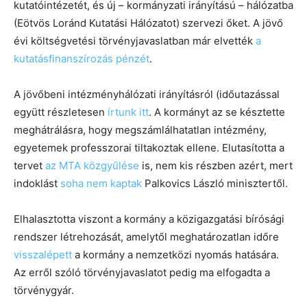
kutatóintézetét, és új – kormányzati irányítású – hálózatba
(Eötvös Loránd Kutatási Hálózatot) szervezi őket. A jövő
évi költségvetési törvényjavaslatban már elvették
a
kutatásfinanszírozás pénzét
.
A jövőbeni intézményhálózati irányításról (időutazással
együtt részletesen
írtunk itt
. A kormányt az se késztette
meghátrálásra, hogy megszámlálhatatlan intézmény,
egyetemek professzorai tiltakoztak ellene. Elutasította a
tervet
az MTA közgyűlése
is, nem kis részben azért, mert
indoklást
soha nem kaptak
Palkovics László minisztertől.
Elhalasztotta viszont a kormány a közigazgatási bírósági
rendszer létrehozását, amelytől meghatározatlan időre
visszalépett
a kormány a nemzetközi nyomás hatására.
Az erről szóló törvényjavaslatot pedig ma elfogadta a
törvénygyár.