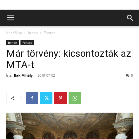
Kezdőlap
Itthon
Fontos
Itthon
Fontos
Már törvény: kicsontozták az
MTA-t
Írta:
Bak Mihály
-
2019-07-02
0