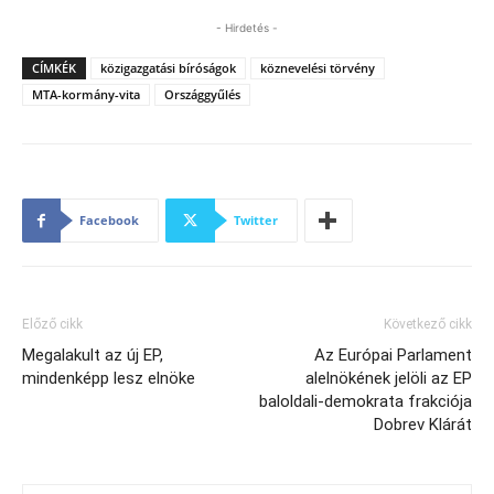
- Hirdetés -
CÍMKÉK
közigazgatási bíróságok
köznevelési törvény
MTA-kormány-vita
Országgyűlés
Facebook
Twitter
Előző cikk
Következő cikk
Megalakult az új EP,
Az Európai Parlament
mindenképp lesz elnöke
alelnökének jelöli az EP
baloldali-demokrata frakciója
Dobrev Klárát