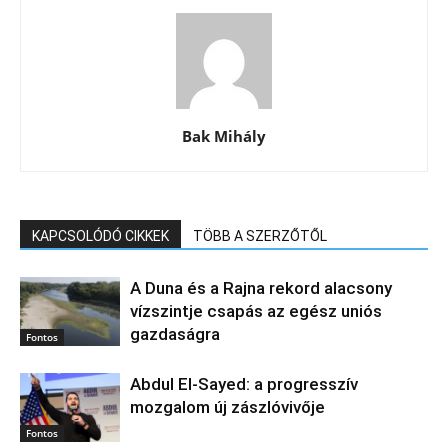
Bak Mihály
KAPCSOLÓDÓ CIKKEK
TÖBB A SZERZŐTŐL
A Duna és a Rajna rekord alacsony
vízszintje csapás az egész uniós
gazdaságra
Fontos
Abdul El‑Sayed: a progresszív
mozgalom új zászlóvivője
Fontos