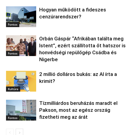
Hogyan működött a fideszes
cenzúrarendszer?
Fontos
Orbán Gáspár “Afrikában találta meg
Istent”, ezért szállította őt hatszor is
honvédségi repülőgép Csádba és
Fontos
Nigerbe
2 millió dolláros bukás: az AI írta a
krimit?
Kultúra
Tízmilliárdos beruházás maradt el
Pakson, most az egész ország
fizetheti meg az árát
Fontos