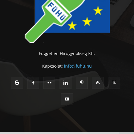
Független Hírügynökség Kft.
Kapcsolat:
info@fuhu.hu