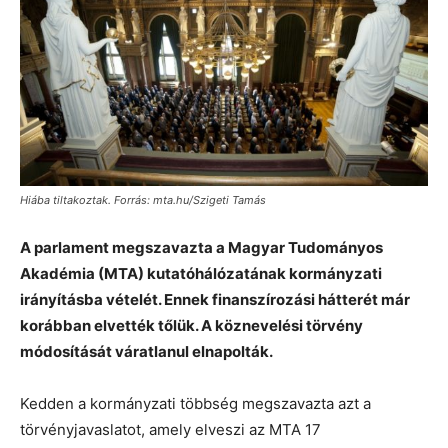
Hiába tiltakoztak. Forrás: mta.hu/Szigeti Tamás
A parlament megszavazta a Magyar Tudományos
Akadémia (MTA) kutatóhálózatának kormányzati
irányításba vételét. Ennek finanszírozási hátterét már
korábban elvették tőlük. A köznevelési törvény
módosítását váratlanul elnapolták.
Kedden a kormányzati többség megszavazta azt a
törvényjavaslatot, amely elveszi az MTA 17