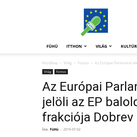
FüHü
FÜHÜ
ITTHON
VILÁG
KULTÚ
Kezdőlap
Világ
Fontos
Az Európai Parlament ale
Világ
Fontos
Az Európai Parl
jelöli az EP balo
frakciója Dobrev 
Írta:
FüHü
-
2019-07-02