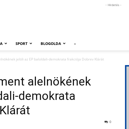
- Hirdetés -
RA
SPORT
BLOGOLDA
–
lnökének jelöli az EP baloldali-demokrata frakciója Dobrev Klárát
ament alelnökének
ldali-demokrata
Klárát
0