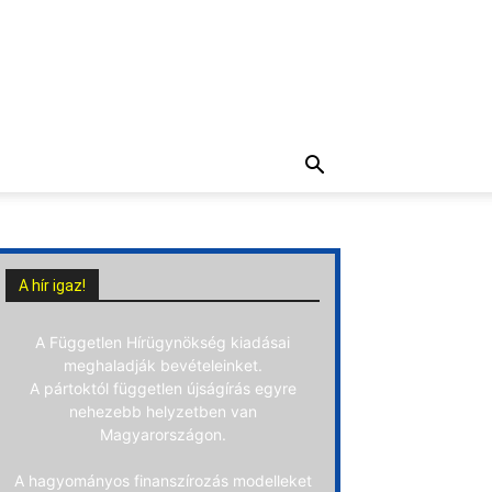
A hír igaz!
A Független Hírügynökség kiadásai
meghaladják bevételeinket.
A pártoktól független újságírás egyre
nehezebb helyzetben van
Magyarországon.
A hagyományos finanszírozás modelleket