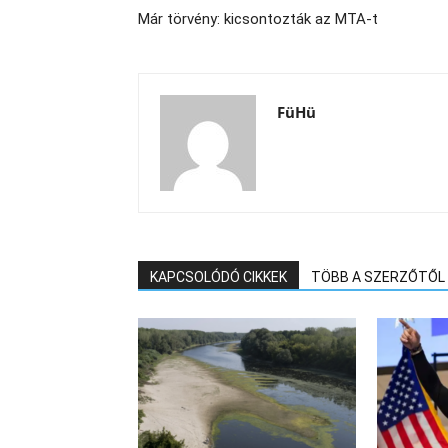
Már törvény: kicsontozták az MTA-t
FüHü
KAPCSOLÓDÓ CIKKEK
TÖBB A SZERZŐTŐL