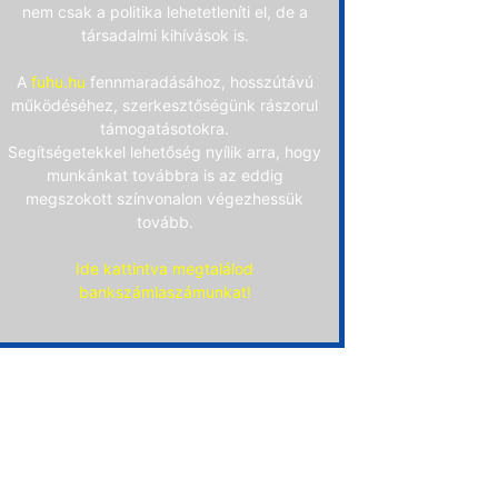
nem csak a politika lehetetleníti el, de a
társadalmi kihívások is.
A
fuhu.hu
fennmaradásához, hosszútávú
működéséhez, szerkesztőségünk rászorul
támogatásotokra.
Segítségetekkel lehetőség nyílik arra, hogy
munkánkat továbbra is az eddig
megszokott színvonalon végezhessük
tovább.
Ide kattintva megtalálod
bankszámlaszámunkat!