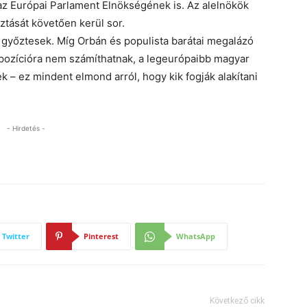
 az Európai Parlament Elnökségének is. Az alelnökök
tását követően kerül sor.
 győztesek. Míg Orbán és populista barátai megalázó
pozícióra nem számíthatnak, a legeurópaibb magyar
k – ez mindent elmond arról, hogy kik fogják alakítani
- Hirdetés -
Twitter
Pinterest
WhatsApp
Következő cikk