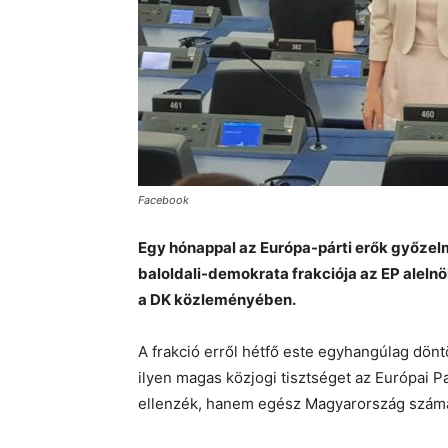
Facebook
Egy hónappal az Európa-párti erők győzel
baloldali-demokrata frakciója az EP alelnök
a DK közleményében.
A frakció erről hétfő este egyhangúlag döntö
ilyen magas közjogi tisztséget az Európai
ellenzék, hanem egész Magyarország számár