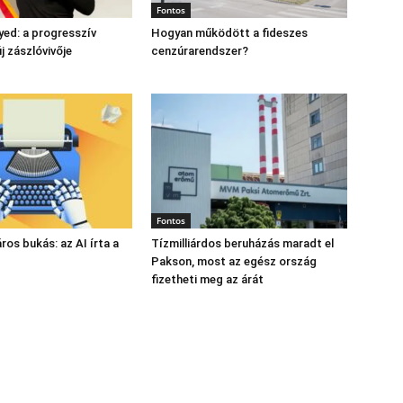
Fontos
yed: a progresszív
Hogyan működött a fideszes
 zászlóvivője
cenzúrarendszer?
Fontos
láros bukás: az AI írta a
Tízmilliárdos beruházás maradt el
Pakson, most az egész ország
fizetheti meg az árát