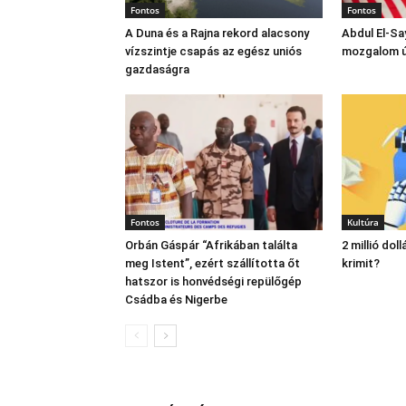
Fontos
Fontos
A Duna és a Rajna rekord alacsony
Abdul El‑Sa
vízszintje csapás az egész uniós
mozgalom új
gazdaságra
Fontos
Kultúra
Orbán Gáspár “Afrikában találta
2 millió dol
meg Istent”, ezért szállította őt
krimit?
hatszor is honvédségi repülőgép
Csádba és Nigerbe