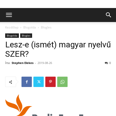
Kezdőlap
Blogolda
Blogles
Blogolda
Blogles
Lesz-e (ismét) magyar nyelvű
SZER?
Írta:
Stephen Elekes
-
2019-08-26
0