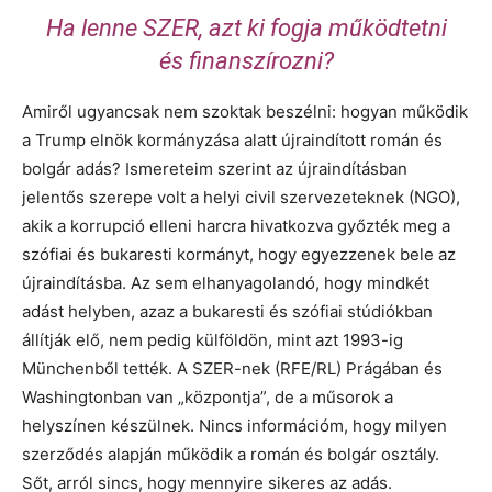
Ha lenne SZER, azt ki fogja működtetni
és finanszírozni?
Amiről ugyancsak nem szoktak beszélni: hogyan működik
a Trump elnök kormányzása alatt újraindított román és
bolgár adás? Ismereteim szerint az újraindításban
jelentős szerepe volt a helyi civil szervezeteknek (NGO),
akik a korrupció elleni harcra hivatkozva győzték meg a
szófiai és bukaresti kormányt, hogy egyezzenek bele az
újraindításba. Az sem elhanyagolandó, hogy mindkét
adást helyben, azaz a bukaresti és szófiai stúdiókban
állítják elő, nem pedig külföldön, mint azt 1993-ig
Münchenből tették. A SZER-nek (RFE/RL) Prágában és
Washingtonban van „központja”, de a műsorok a
helyszínen készülnek. Nincs információm, hogy milyen
szerződés alapján működik a román és bolgár osztály.
Sőt, arról sincs, hogy mennyire sikeres az adás.