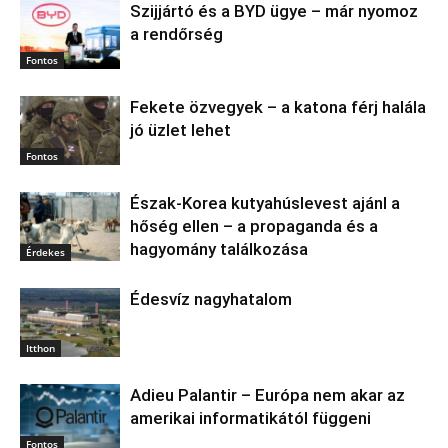
Szijjártó és a BYD ügye – már nyomoz
a rendőrség
Fontos
Fekete özvegyek – a katona férj halála
jó üzlet lehet
Fontos
Észak‑Korea kutyahúslevest ajánl a
hőség ellen – a propaganda és a
hagyomány találkozása
Érdekes
Édesvíz nagyhatalom
Itthon
Adieu Palantir – Európa nem akar az
amerikai informatikától függeni
Fontos