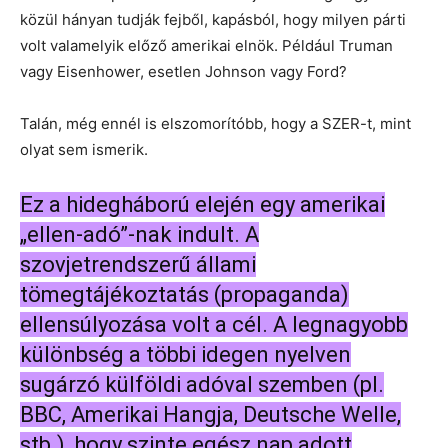
közül hányan tudják fejből, kapásból, hogy milyen párti
volt valamelyik előző amerikai elnök. Például Truman
vagy Eisenhower, esetlen Johnson vagy Ford?
Talán, még ennél is elszomorítóbb, hogy a SZER-t, mint
olyat sem ismerik.
Ez a hidegháború elején egy amerikai
„ellen-adó”-nak indult. A
szovjetrendszerű állami
tömegtájékoztatás (propaganda)
ellensúlyozása volt a cél. A legnagyobb
különbség a többi idegen nyelven
sugárzó külföldi adóval szemben (pl.
BBC, Amerikai Hangja, Deutsche Welle,
stb.), hogy szinte egész nap adott