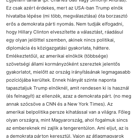
Ez csak azért érdekes, mert az USA-ban Trump elnök
hivatalba lépése (mi több, megválasztása) óta borzasztó
erős a demokrata párti nyomás. Nem tudják elfogadni,
hogy Hillary Clinton elveszítette a választást, ráadásul
egy olyan jelölttel szemben, akinek nincs politikai,
diplomácia és közigazgatási gyakorlata, háttere.
Emlékeztetőül, az amerikai elnökök (többsége)
szövetségi állami kormányzóként szereztek jelentős
gyakorlatot, mielőtt az ország irányításának legmagasabb
pozíciójába kerültek. Ennek hiányát szinte naponta
tapasztaljuk Trump elnöknél, amit rendesen ki is használ
(és felnagyít) az ellenzék, azaz a demokrata párt. (no meg
annak szócsöve a CNN és a New York Times). Az
amerikai belpolitika persze kihatással van a világra. Főleg
olyan országra, mint Magyarország, ahol fogalmuk sincs
az embereknek mi zajlik a tengerentúlon. Ami eljut, az is
a demokrata párton keresztül. Vajon az átlagmagyarok