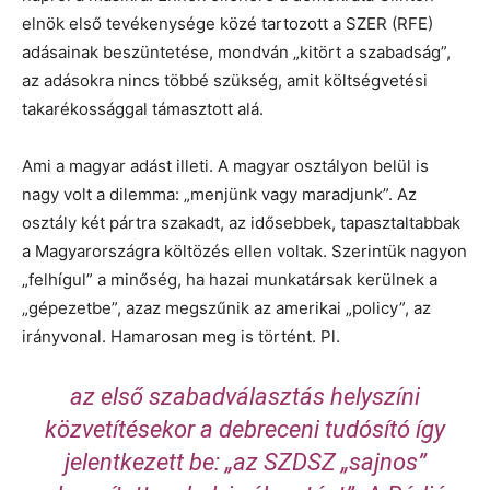
elnök első tevékenysége közé tartozott a SZER (RFE)
adásainak beszüntetése, mondván „kitört a szabadság”,
az adásokra nincs többé szükség, amit költségvetési
takarékossággal támasztott alá.
Ami a magyar adást illeti. A magyar osztályon belül is
nagy volt a dilemma: „menjünk vagy maradjunk”. Az
osztály két pártra szakadt, az idősebbek, tapasztaltabbak
a Magyarországra költözés ellen voltak. Szerintük nagyon
„felhígul” a minőség, ha hazai munkatársak kerülnek a
„gépezetbe”, azaz megszűnik az amerikai „policy”, az
irányvonal. Hamarosan meg is történt. Pl.
az első szabadválasztás helyszíni
közvetítésekor a debreceni tudósító így
jelentkezett be: „az SZDSZ „sajnos”