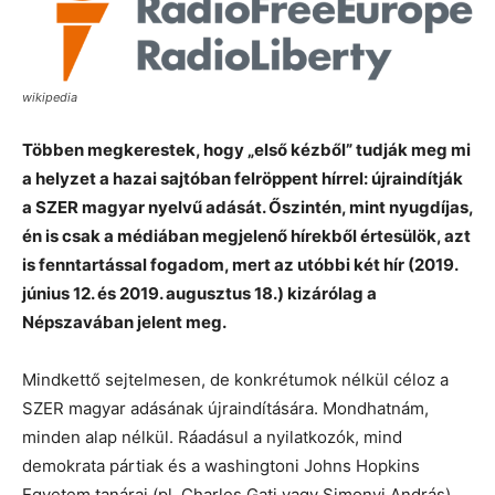
wikipedia
Többen megkerestek, hogy „első kézből” tudják meg mi
a helyzet a hazai sajtóban felröppent hírrel: újraindítják
a SZER magyar nyelvű adását. Őszintén, mint nyugdíjas,
én is csak a médiában megjelenő hírekből értesülök, azt
is fenntartással fogadom, mert az utóbbi két hír (2019.
június 12. és 2019. augusztus 18.) kizárólag a
Népszavában jelent meg.
Mindkettő sejtelmesen, de konkrétumok nélkül céloz a
SZER magyar adásának újraindítására. Mondhatnám,
minden alap nélkül. Ráadásul a nyilatkozók, mind
demokrata pártiak és a washingtoni Johns Hopkins
Egyetem tanárai (pl. Charles Gati vagy Simonyi András).