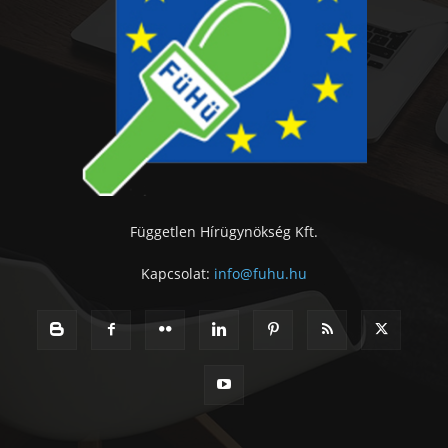
Független Hírügynökség Kft.
Kapcsolat:
info@fuhu.hu