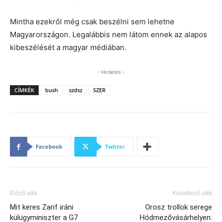
Mintha ezekről még csak beszélni sem lehetne
Magyarországon. Legalábbis nem látom ennek az alapos
kibeszélését a magyar médiában.
- Hirdetés -
CÍMKÉK
bush
szdsz
SZER
Facebook
Twitter
Előző cikk
Következő cikk
Mit keres Zarif iráni
Orosz trollok serege
külügyminiszter a G7
Hódmezővásárhelyen: