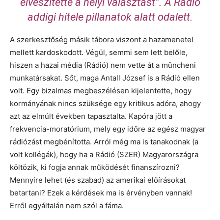
elveszítette a helyi választást”. A Rádió
addigi hitele pillanatok alatt odalett.
A szerkesztőség másik tábora viszont a hazamenetel
mellett kardoskodott. Végül, semmi sem lett belőle,
hiszen a hazai média (Rádió) nem vette át a müncheni
munkatársakat. Sőt, maga Antall József is a Rádió ellen
volt. Egy bizalmas megbeszélésen kijelentette, hogy
kormányának nincs szüksége egy kritikus adóra, ahogy
azt az elmúlt években tapasztalta. Kapóra jött a
frekvencia-moratórium, mely egy időre az egész magyar
rádiózást megbénította. Arról még ma is tanakodnak (a
volt kollégák), hogy ha a Rádió (SZER) Magyarországra
költözik, ki fogja annak működését finanszírozni?
Mennyire lehet (és szabad) az amerikai előírásokat
betartani? Ezek a kérdések ma is érvényben vannak!
Erről egyáltalán nem szól a fáma.