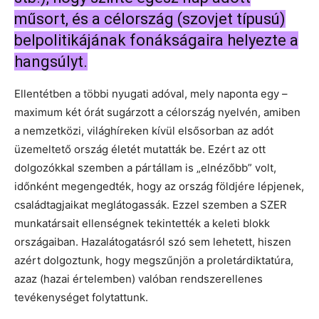
műsort, és a célország (szovjet típusú)
belpolitikájának fonákságaira helyezte a
hangsúlyt.
Ellentétben a többi nyugati adóval, mely naponta egy –
maximum két órát sugárzott a célország nyelvén, amiben
a nemzetközi, világhíreken kívül elsősorban az adót
üzemeltető ország életét mutatták be. Ezért az ott
dolgozókkal szemben a pártállam is „elnézőbb” volt,
időnként megengedték, hogy az ország földjére lépjenek,
családtagjaikat meglátogassák. Ezzel szemben a SZER
munkatársait ellenségnek tekintették a keleti blokk
országaiban. Hazalátogatásról szó sem lehetett, hiszen
azért dolgoztunk, hogy megszűnjön a proletárdiktatúra,
azaz (hazai értelemben) valóban rendszerellenes
tevékenységet folytattunk.