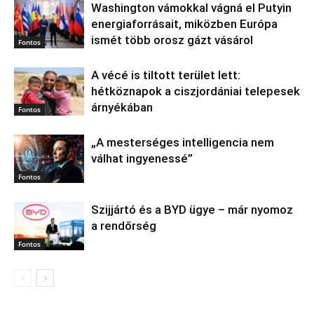
Washington vámokkal vágná el Putyin
energiaforrásait, miközben Európa
ismét több orosz gázt vásárol
Fontos
A vécé is tiltott terület lett:
hétköznapok a ciszjordániai telepesek
árnyékában
Fontos
„A mesterséges intelligencia nem
válhat ingyenessé”
Fontos
Szijjártó és a BYD ügye – már nyomoz
a rendőrség
Fontos