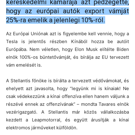
kereskedelmi kamarája azt pedzegette,
hogy az európai autók export vámját
25%-ra emelik a jelenlegi 10%-ról.
Az Európai Uniónak azt is figyelembe kell vennie, hogy a
Tesla is jelentős részben Kínából hozza be autóit
Európába. Nem véletlen, hogy Elon Musk elítélte Biden
elnök 100%-os büntetővámját, és bírálja az EU tervezett
vám emelését is.
A Stellantis főnöke is bírálta a tervezett védővámokat, és
ehelyett azt javasolta, hogy “legyünk mi is kínaiak! Ne
csak védekezzünk a kínai offenzíva ellen hanem váljunk a
részévé ennek az offenzívának” – mondta Tavares elnök
vezérigazgató. A Stellantis már közös vállalkozásba
kezdett a Leapmotorral, és együtt árusítják a kínai
elektromos járműveket külföldön.