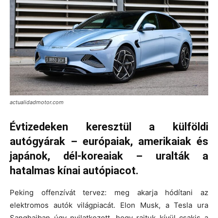
actualidadmotor.com
Évtizedeken keresztül a külföldi
autógyárak – európaiak, amerikaiak és
japánok, dél-koreaiak – uralták a
hatalmas kínai autópiacot.
Peking offenzívát tervez: meg akarja hódítani az
elektromos autók világpiacát. Elon Musk, a Tesla ura
Sanghajban úgy nyilatkozott, hogy rajtuk kívül csakis a