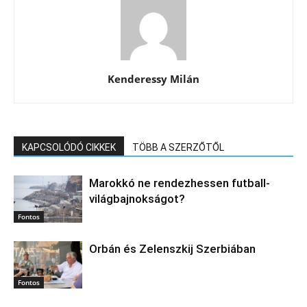
Kenderessy Milán
KAPCSOLÓDÓ CIKKEK
TÖBB A SZERZŐTŐL
Marokkó ne rendezhessen futball-
világbajnokságot?
Fontos
Orbán és Zelenszkij Szerbiában
Fontos