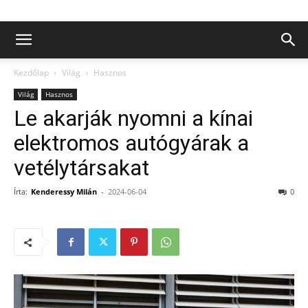
Kezdőlap
Világ
Hasznos
Világ
Hasznos
Le akarják nyomni a kínai
elektromos autógyárak a
vetélytársakat
Írta:
Kenderessy Milán
-
2024-06-04
0