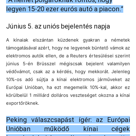
legyen 15-20 ezer eurós autó a piacon.”
Június 5. az uniós bejelentés napja
A kínaiak elszántan küzdenek gyakran a németek
támogatásával azért, hogy ne legyenek büntető vámok az
elektromos autók ellen, de a Reuters értesülései szerint
június 5-én Brüsszel mégiscsak bejelent valamilyen
védővámot, csak az a kérdés, hogy mekkorát. Jelenleg
10%-os adó sújtja a kínai elektromos járműveket az
Európai Unióban, ha ezt megemelik 10%-kal, akkor ez
körülbelül 1 milliárd dolláros veszteséget okozna a kínai
exportőröknek.
Peking válaszcsapást ígér: az Európai
Unióban működő kínai cégek