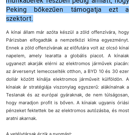
munkabérek részben pedig amiatt, hogy
Peking bőkezűen támogatja ezt a
szektort.
A kínai állam már azóta készül a zöld offenzívára, hogy
Párizsban elfogadták a nemzetközi klíma egyezményt.
Ennek a zöld offenzívának az előfutára volt az olcsó kínai
napelem, amely learatta a globális piacot. A kínaiak
ugyanezt akarják elérni az elektromos járművek piacán:
az árversenyt lemeccselték otthon, a BYD 10 és 30 ezer
dollár között kínálja elektromos járműveit külföldön. A
kínaiak ár stratégiája viszonylag egyszerű: alákínalnak a
Teslanak és az európai gyáraknak, de nem túlságosan,
hogy maradjon profit is bőven. A kínaiak ugyanis óriási
pénzeket fektettek be az elektromos autózásba, és most
aratni akarnak.
A vetélytársak érzik a nyomást: