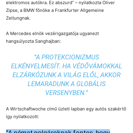
elektromos autókra. Ez abszurd” – nyilatkozta Oliver
Zipse, a BMW főnöke a Frankfurter Allgemeine
Zeitungnak.
A Mercedes elnök vezérigazgatója ugyanezt
hangsúlyozta Sanghajban:
”A PROTEKCIONIZMUS
ELKÉNYELMESÍT. HA VÉDŐVÁMOKKAL
ELZÁRKÓZUNK A VILÁG ELŐL, AKKOR
LEMARADUNK A GLOBÁLIS
VERSENYBEN.”
A Wirtschaftwoche című üzleti lapban egy autós szakértő
így nyilatkozott:
”A német polgároknak fontos, hogy