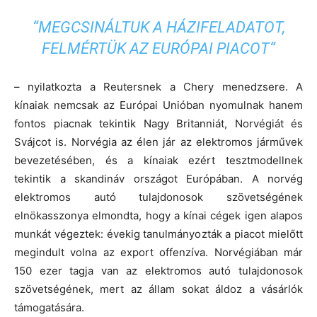
“MEGCSINÁLTUK A HÁZIFELADATOT,
FELMÉRTÜK AZ EURÓPAI PIACOT“
– nyilatkozta a Reutersnek a Chery menedzsere. A
kínaiak nemcsak az Európai Unióban nyomulnak hanem
fontos piacnak tekintik Nagy Britanniát, Norvégiát és
Svájcot is. Norvégia az élen jár az elektromos járművek
bevezetésében, és a kínaiak ezért tesztmodellnek
tekintik a skandináv országot Európában. A norvég
elektromos autó tulajdonosok szövetségének
elnökasszonya elmondta, hogy a kínai cégek igen alapos
munkát végeztek: évekig tanulmányozták a piacot mielőtt
megindult volna az export offenzíva. Norvégiában már
150 ezer tagja van az elektromos autó tulajdonosok
szövetségének, mert az állam sokat áldoz a vásárlók
támogatására.