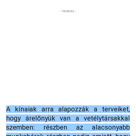
- Hirdetés -
A kínaiak arra alapozzák a terveiket,
hogy árelőnyük van a vetélytársakkal
szemben: részben az alacsonyabb