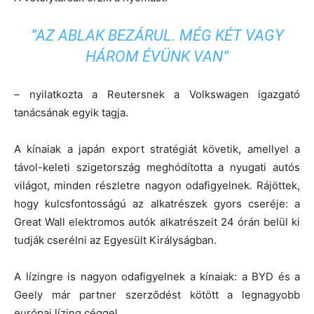
”AZ ABLAK BEZÁRUL. MÉG KÉT VAGY
HÁROM ÉVÜNK VAN”
– nyilatkozta a Reutersnek a Volkswagen igazgató
tanácsának egyik tagja.
A kínaiak a japán export stratégiát követik, amellyel a
távol-keleti szigetország meghódította a nyugati autós
világot, minden részletre nagyon odafigyelnek. Rájöttek,
hogy kulcsfontosságú az alkatrészek gyors cseréje: a
Great Wall elektromos autók alkatrészeit 24 órán belül ki
tudják cserélni az Egyesült Királyságban.
A lízingre is nagyon odafigyelnek a kínaiak: a BYD és a
Geely már partner szerződést kötött a legnagyobb
európai lízing céggel.