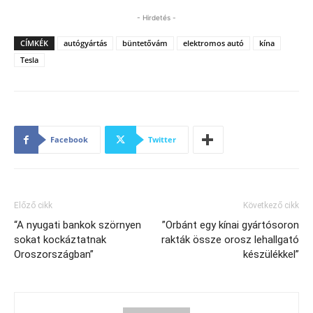
- Hirdetés -
CÍMKÉK
autógyártás
büntetővám
elektromos autó
kína
Tesla
Facebook
Twitter
Előző cikk
Következő cikk
“A nyugati bankok szörnyen
”Orbánt egy kínai gyártósoron
sokat kockáztatnak
rakták össze orosz lehallgató
Oroszországban”
készülékkel”