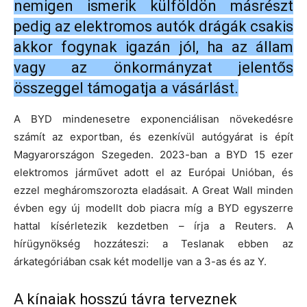
nemigen ismerik külföldön másrészt
pedig az elektromos autók drágák csakis
akkor fogynak igazán jól, ha az állam
vagy az önkormányzat jelentős
összeggel támogatja a vásárlást.
A BYD mindenesetre exponenciálisan növekedésre
számít az exportban, és ezenkívül autógyárat is épít
Magyarországon Szegeden. 2023-ban a BYD 15 ezer
elektromos járművet adott el az Európai Unióban, és
ezzel megháromszorozta eladásait. A Great Wall minden
évben egy új modellt dob piacra míg a BYD egyszerre
hattal kísérletezik kezdetben – írja a Reuters. A
hírügynökség hozzáteszi: a Teslanak ebben az
árkategóriában csak két modellje van a 3-as és az Y.
A kínaiak hosszú távra terveznek