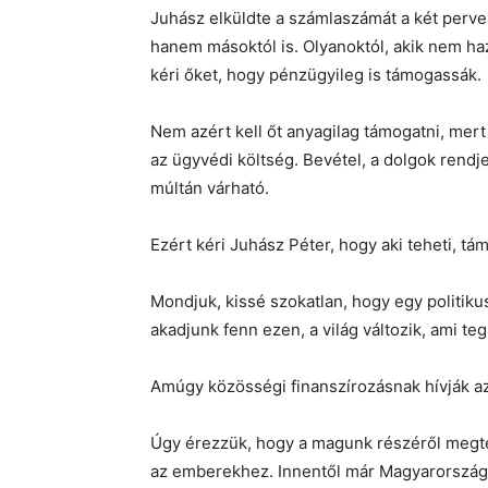
Juhász elküldte a számlaszámát a két perve
hanem másoktól is. Olyanoktól, akik nem haz
kéri őket, hogy pénzügyileg is támogassák.
Nem azért kell őt anyagilag támogatni, mert 
az ügyvédi költség. Bevétel, a dolgok rendj
múltán várható.
Ezért kéri Juhász Péter, hogy aki teheti, tá
Mondjuk, kissé szokatlan, hogy egy politiku
akadjunk fenn ezen, a világ változik, ami t
Amúgy közösségi finanszírozásnak hívják az 
Úgy érezzük, hogy a magunk részéről megte
az emberekhez. Innentől már Magyarországo