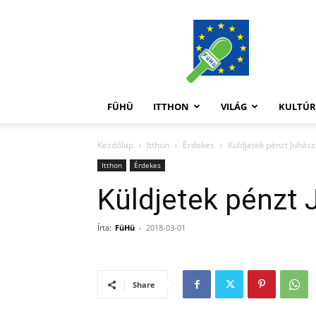
FüHü
FÜHÜ
ITTHON
VILÁG
KULTÚ
Kezdőlap
Itthon
Érdekes
Küldjetek pénzt Juhász
Itthon
Érdekes
Küldjetek pénzt 
Írta:
FüHü
-
2018-03-01
Share