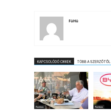
FüHü
KAPCSOLÓDÓ CIKKEK
TÖBB A SZERZŐTŐL
Fontos
Fontos