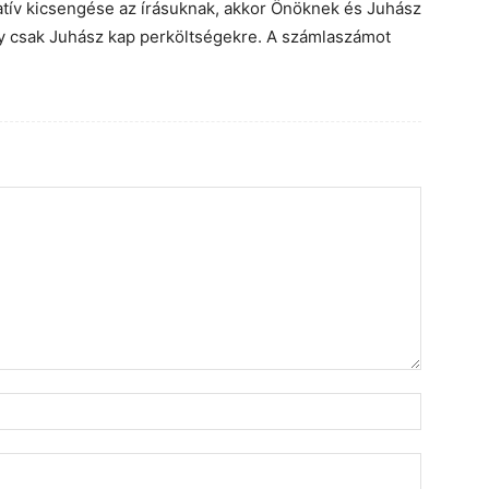
tív kicsengése az írásuknak, akkor Önöknek és Juhász
gy csak Juhász kap perköltségekre. A számlaszámot