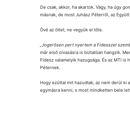
De csak, akkor, ha akartok. Vagy, ha úgy go
másnak, de most Juhász Péterről, az Együtt
Övé az ötlet, ne vegyük el tőle.
„Jogerősen pert nyertem a Fidesszel szem
már első olvasásra is biztatóan hangzik. Mer
Fidesz valamelyik hazugsága. És az MTI is ha
Péternek.
Hogy ezúttal mit hazudtak, az nem derül ki
egymásra kenni, s most mindketten bele lett