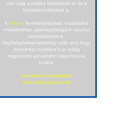
nem csak a politika lehetetleníti el, de a
társadalmi kihívások is.
A
fuhu.hu
fennmaradásához, hosszútávú
működéséhez, szerkesztőségünk rászorul
támogatásotokra.
Segítségetekkel lehetőség nyílik arra, hogy
munkánkat továbbra is az eddig
megszokott színvonalon végezhessük
tovább.
Ide kattintva megtalálod
bankszámlaszámunkat!