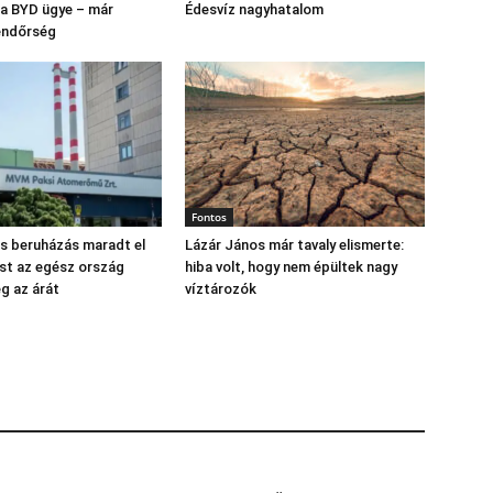
s a BYD ügye – már
Édesvíz nagyhatalom
endőrség
Fontos
os beruházás maradt el
Lázár János már tavaly elismerte:
st az egész ország
hiba volt, hogy nem épültek nagy
eg az árát
víztározók