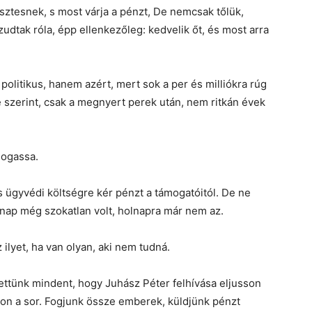
sztesnek, s most várja a pénzt, De nemcsak tőlük,
udtak róla, épp ellenkezőleg: kedvelik őt, és most arra
politikus, hanem azért, mert sok a per és milliókra rúg
e szerint, csak a megnyert perek után, nem ritkán évek
mogassa.
s ügyvédi költségre kér pénzt a támogatóitól. De ne
egnap még szokatlan volt, holnapra már nem az.
ilyet, ha van olyan, aki nem tudná.
ttünk mindent, hogy Juhász Péter felhívása eljusson
n a sor. Fogjunk össze emberek, küldjünk pénzt