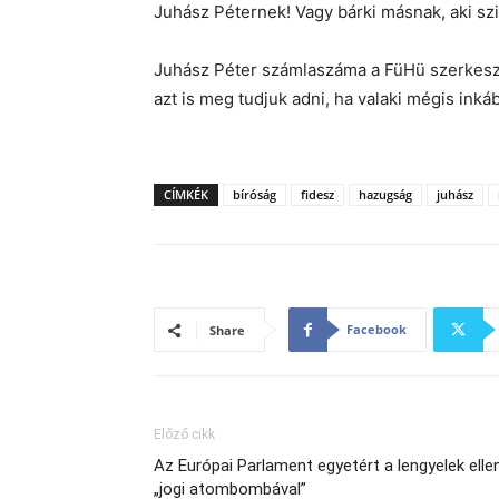
Juhász Péternek! Vagy bárki másnak, aki sz
Juhász Péter számlaszáma a FüHü szerkes
azt is meg tudjuk adni, ha valaki mégis inká
CÍMKÉK
bíróság
fidesz
hazugság
juhász
Facebook
Share
Előző cikk
Az Európai Parlament egyetért a lengyelek ellen
„jogi atombombával”