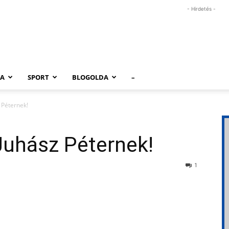
- Hirdetés -
RA
SPORT
BLOGOLDA
–
 Péternek!
Juhász Péternek!
1