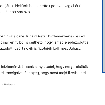
ndoljátok. Nekünk is küldhettek persze, vagy bárki
 elnökéről van szó.
ben!”
Ez a címe Juhász Péter közleményének, és ez
t már ennyiből is sejthető, hogy ismét lelepleződött a
zudott, ezért nekik is fizetniük kell most Juhász
 a közleményből, csak annyit tudni, hogy megpróbálták
ek ráncigálva. A lényeg, hogy most majd fizethetnek.
- Hirdetés -