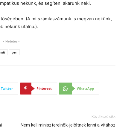
impatikus nekünk, és segíteni akarunk neki.
ztőségében. (A mi számlaszámunk is megvan nekünk,
bb nekünk utalna.).
- Hirdetés -
mti
per
Twitter
Pinterest
WhatsApp
Következő cikk
i
Nem kell miniszterelnök-jelöltnek lenni a vitához