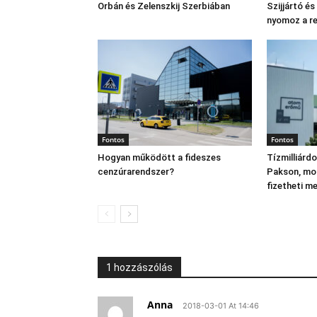
Orbán és Zelenszkij Szerbiában
Szijjártó é
nyomoz a r
Fontos
Fontos
Hogyan működött a fideszes
Tízmilliárd
cenzúrarendszer?
Pakson, mo
fizetheti m
1 hozzászólás
Anna
2018-03-01 At 14:46