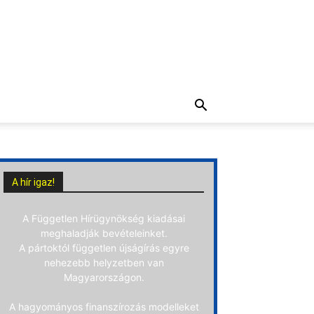
A hír igaz!
A Független Hírügynökség kiadásai
meghaladják bevételeinket.
A pártoktól független újságírás egyre
nehezebb helyzetben van
Magyarországon.
A hagyományos finanszírozás modelleket