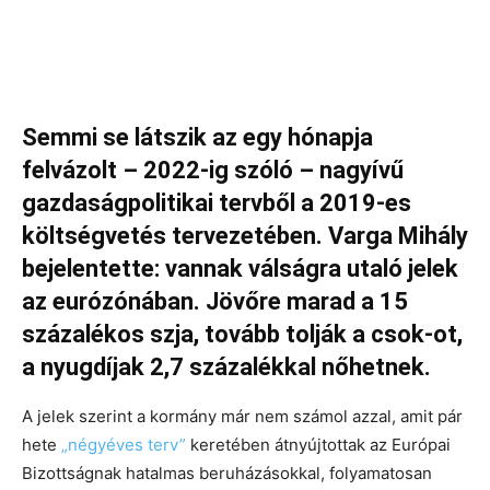
Semmi se látszik az egy hónapja
felvázolt – 2022-ig szóló – nagyívű
gazdaságpolitikai tervből a 2019-es
költségvetés tervezetében. Varga Mihály
bejelentette: vannak válságra utaló jelek
az eurózónában. Jövőre marad a 15
százalékos szja, tovább tolják a csok-ot,
a nyugdíjak 2,7 százalékkal nőhetnek.
A jelek szerint a kormány már nem számol azzal, amit pár
hete
„négyéves terv”
keretében átnyújtottak az Európai
Bizottságnak hatalmas beruházásokkal, folyamatosan