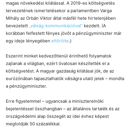
magas növekedési kilátással. A 2019-es költségvetés
tervezetének ismertetésekor a parlamentben Varga
Mihály az Orbán Viktor által másfél hete hirtelenjében
bevezetett
„válság-kommunikációval”
kezdett. (A
korábban felfestett fényes jövőt a pénzügyminiszter már
egy ideje lényegében
eltörölte
.)
Eszerint minket kedvezőtlenül érinthető folyamatok
zajlanak a világban, ezért óvatosan készítették el a
költségvetést. A magyar gazdaság kilátásai jók, de az
eurózónában tapasztalhatók válságra utaló jelek – mondta
a pénzügyminiszter.
Erre figyelemmel – ugyancsak a miniszterelnöki
bejelentéssel összhangban – az általános tartalék és az
országvédelmi alap összegét az idei évhez képest
megtoldják 50 százalékkal.