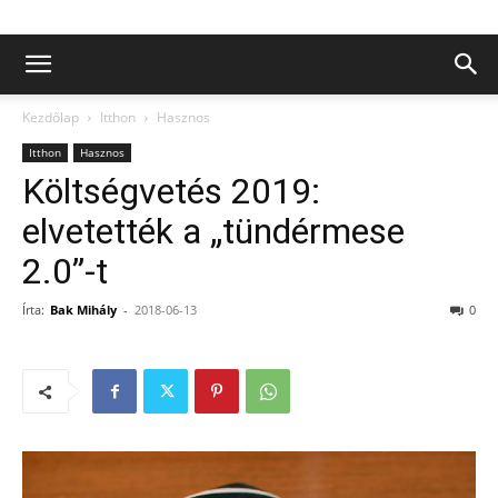
Kezdőlap
Itthon
Hasznos
Itthon
Hasznos
Költségvetés 2019:
elvetették a „tündérmese
2.0”-t
Írta:
Bak Mihály
-
2018-06-13
0