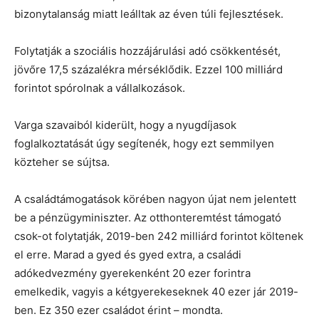
bizonytalanság miatt leálltak az éven túli fejlesztések.
Folytatják a szociális hozzájárulási adó csökkentését,
jövőre 17,5 százalékra mérséklődik. Ezzel 100 milliárd
forintot spórolnak a vállalkozások.
Varga szavaiból kiderült, hogy a nyugdíjasok
foglalkoztatását úgy segítenék, hogy ezt semmilyen
közteher se sújtsa.
A családtámogatások körében nagyon újat nem jelentett
be a pénzügyminiszter. Az otthonteremtést támogató
csok-ot folytatják, 2019-ben 242 milliárd forintot költenek
el erre. Marad a gyed és gyed extra, a családi
adókedvezmény gyerekenként 20 ezer forintra
emelkedik, vagyis a kétgyerekeseknek 40 ezer jár 2019-
ben. Ez 350 ezer családot érint – mondta.