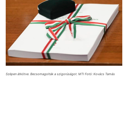
Szépen átkötve. Becsomagolták a szigorúságot. MTI Fotó: Kovács Tamás