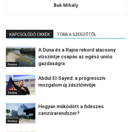
Bak Mihály
KAPCSOLÓDÓ CIKKEK
TÖBB A SZERZŐTŐL
A Duna és a Rajna rekord alacsony
vízszintje csapás az egész uniós
gazdaságra
Fontos
Abdul El‑Sayed: a progresszív
mozgalom új zászlóvivője
Fontos
Hogyan működött a fideszes
cenzúrarendszer?
Fontos