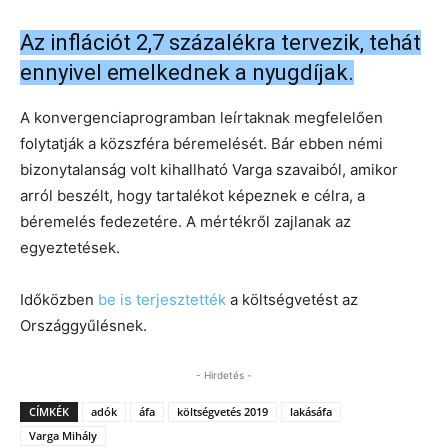
Az inflációt 2,7 százalékra tervezik, tehát
ennyivel emelkednek a nyugdíjak.
A konvergenciaprogramban leírtaknak megfelelően
folytatják a közszféra béremelését. Bár ebben némi
bizonytalanság volt kihallható Varga szavaiból, amikor
arról beszélt, hogy tartalékot képeznek e célra, a
béremelés fedezetére. A mértékről zajlanak az
egyeztetések.
Időközben
be is terjesztették
a költségvetést az
Országgyűlésnek.
- Hirdetés -
CÍMKÉK
adók
áfa
költségvetés 2019
lakásáfa
Varga Mihály