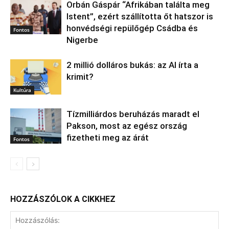
Orbán Gáspár “Afrikában találta meg
Istent”, ezért szállította őt hatszor is
honvédségi repülőgép Csádba és
Fontos
Nigerbe
2 millió dolláros bukás: az AI írta a
krimit?
Kultúra
Tízmilliárdos beruházás maradt el
Pakson, most az egész ország
fizetheti meg az árát
Fontos
HOZZÁSZÓLOK A CIKKHEZ