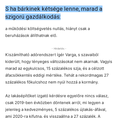
S ha bárkinek kétsége lenne, marad a
szigorú gazdálkodás:
a működési költségvetés nullás, hiányt csak a
beruházások állíthatnak elő.
- Hirdetés -
Kiszámítható adórendszert ígér Varga, s szavaiból
kiderült, hogy lényeges változásokat nem akarnak. Vagyis
marad az egykulcsos, 15 százalékos szja, és a célzott
áfacsökkentés eddigi mértéke. Tehát a rekordmagas 27
százalékos főkulcshoz nem nyúl hozzá a kormány.
Az lakásépítőket izgató kérdésre egyelőre nincs válasz,
csak 2019-ben évközben döntenek arról, mi legyen a
jelenleg a kedvezményes, 5 százalékos újlakás-áfával,
ami 2020-ra kifutna, és visszaállna a 27 százalék. A