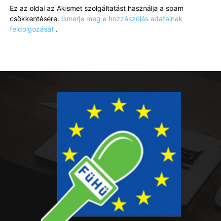
Ez az oldal az Akismet szolgáltatást használja a spam
csökkentésére.
Ismerje meg a hozzászólás adatainak
feldolgozását
.