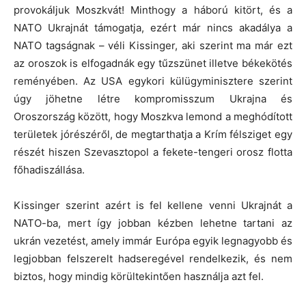
provokáljuk Moszkvát! Minthogy a háború kitört, és a
NATO Ukrajnát támogatja, ezért már nincs akadálya a
NATO tagságnak – véli Kissinger, aki szerint ma már ezt
az oroszok is elfogadnák egy tűzszünet illetve békekötés
reményében. Az USA egykori külügyminisztere szerint
úgy jöhetne létre kompromisszum Ukrajna és
Oroszország között, hogy Moszkva lemond a meghódított
területek jórészéről, de megtarthatja a Krím félsziget egy
részét hiszen Szevasztopol a fekete-tengeri orosz flotta
főhadiszállása.
Kissinger szerint azért is fel kellene venni Ukrajnát a
NATO-ba, mert így jobban kézben lehetne tartani az
ukrán vezetést, amely immár Európa egyik legnagyobb és
legjobban felszerelt hadseregével rendelkezik, és nem
biztos, hogy mindig körültekintően használja azt fel.