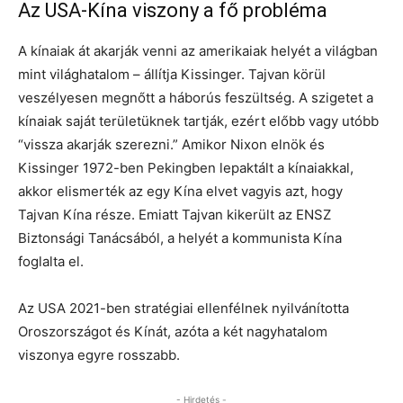
Az USA-Kína viszony a fő probléma
A kínaiak át akarják venni az amerikaiak helyét a világban
mint világhatalom – állítja Kissinger. Tajvan körül
veszélyesen megnőtt a háborús feszültség. A szigetet a
kínaiak saját területüknek tartják, ezért előbb vagy utóbb
“vissza akarják szerezni.” Amikor Nixon elnök és
Kissinger 1972-ben Pekingben lepaktált a kínaiakkal,
akkor elismerték az egy Kína elvet vagyis azt, hogy
Tajvan Kína része. Emiatt Tajvan kikerült az ENSZ
Biztonsági Tanácsából, a helyét a kommunista Kína
foglalta el.
Az USA 2021-ben stratégiai ellenfélnek nyilvánította
Oroszországot és Kínát, azóta a két nagyhatalom
viszonya egyre rosszabb.
- Hirdetés -