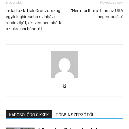
Előző cikk
Következő cikk
Letartóztatták Oroszország
“Nem tartható fenn az USA
egyik leghíresebb színházi
hegemóniája”
rendezőjét, aki versben bírálta
az ukrajnai háborút
ki
KAPCSOLÓDÓ CIKKEK
TÖBB A SZERZŐTŐL