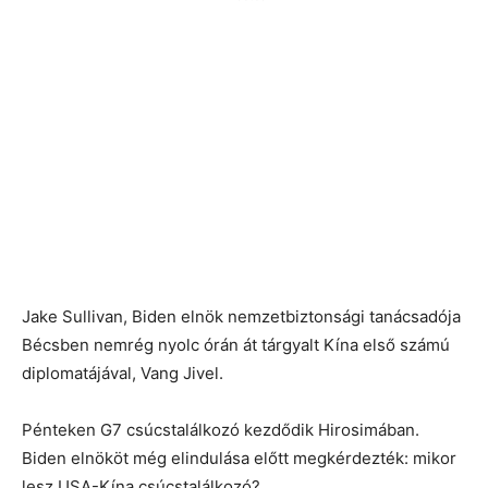
Jake Sullivan, Biden elnök nemzetbiztonsági tanácsadója
Bécsben nemrég nyolc órán át tárgyalt Kína első számú
diplomatájával, Vang Jivel.
Pénteken G7 csúcstalálkozó kezdődik Hirosimában.
Biden elnököt még elindulása előtt megkérdezték: mikor
lesz USA-Kína csúcstalálkozó?