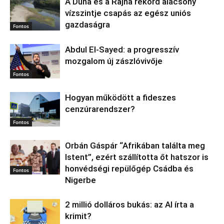
A Duna és a Rajna rekord alacsony
vízszintje csapás az egész uniós
gazdaságra
Fontos
Abdul El‑Sayed: a progresszív
mozgalom új zászlóvivője
Fontos
Hogyan működött a fideszes
cenzúrarendszer?
Fontos
Orbán Gáspár “Afrikában találta meg
Istent”, ezért szállította őt hatszor is
honvédségi repülőgép Csádba és
Fontos
Nigerbe
2 millió dolláros bukás: az AI írta a
krimit?