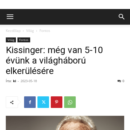
Kezdőlap
Világ
Fontos
Világ
Fontos
Kissinger: még van 5-10
évünk a világháború
elkerülésére
Írta:
ki
-
2023-05-18
0