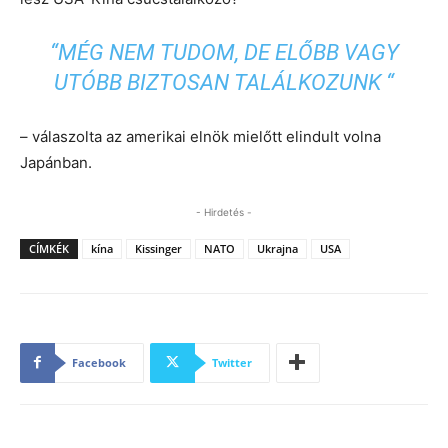
“MÉG NEM TUDOM, DE ELŐBB VAGY
UTÓBB BIZTOSAN TALÁLKOZUNK “
– válaszolta az amerikai elnök mielőtt elindult volna
Japánban.
- Hirdetés -
CÍMKÉK
kína
Kissinger
NATO
Ukrajna
USA
Facebook
Twitter