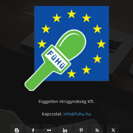
Független Hírügynökség Kft.
Kapcsolat:
info@fuhu.hu