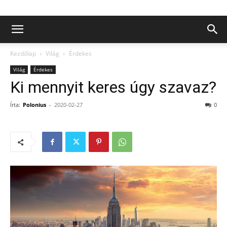
Kezdőlap
Világ
Érdekes
Világ
Érdekes
Ki mennyit keres úgy szavaz?
Írta:
Polonius
-
2020-02-27
0