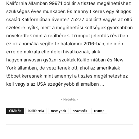
Kalifornia államban 99971 dollár a tisztes megélhetéshez
szükséges éves munkabér. És mennyit keres egy átlagos
család Kaliforniában évente? 75277 dollárt! Vagyis az olló
szélesre nyílik, mert a megélhetési költségek gyorsabban
növekedtek mint a reálbérek. Trumpot jelentős részben
ez az anomália segítette hatalomra 2016-ban, de idén
erre demokrata ellenfelei hivatkoznak, akik
hagyományosan győzni szoktak Kaliforniában és New
York államban, de veszítenek ott, ahol az amerikaiak
többet keresnek mint amennyi a tisztes megélhetéshez
kell vagyis az USA szegényebb államaiban …
- Hirdetés -
CÍMKÉK
Kalifornia
new york
szavazók
trump