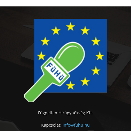
Független Hírügynökség Kft.
Kapcsolat:
info@fuhu.hu