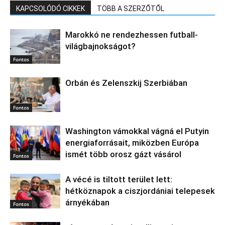
KAPCSOLÓDÓ CIKKEK
TÖBB A SZERZŐTŐL
Marokkó ne rendezhessen futball-
világbajnokságot?
Fontos
Orbán és Zelenszkij Szerbiában
Fontos
Washington vámokkal vágná el Putyin
energiaforrásait, miközben Európa
ismét több orosz gázt vásárol
Fontos
A vécé is tiltott terület lett:
hétköznapok a ciszjordániai telepesek
árnyékában
Fontos