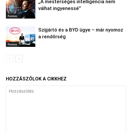
„A mesterséges intelligencia nem
válhat ingyenessé”
Fontos
Szijjártó és a BYD ügye – már nyomoz
a rendőrség
Fontos
HOZZÁSZÓLOK A CIKKHEZ