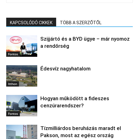
KAPCSOLÓDÓ CIKKEK
TÖBB A SZERZŐTŐL
Szijjártó és a BYD ügye – már nyomoz
a rendőrség
Fontos
Édesvíz nagyhatalom
Itthon
Hogyan működött a fideszes
cenzúrarendszer?
Fontos
Tízmilliárdos beruházás maradt el
Pakson, most az egész ország