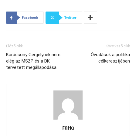
Facebook
Twitter
Előző cikk
Következő cikk
Karácsony Gergelynek nem
Óvodások a politika
elég az MSZP és a DK
célkeresztjében
tervezett megállapodása
FüHü