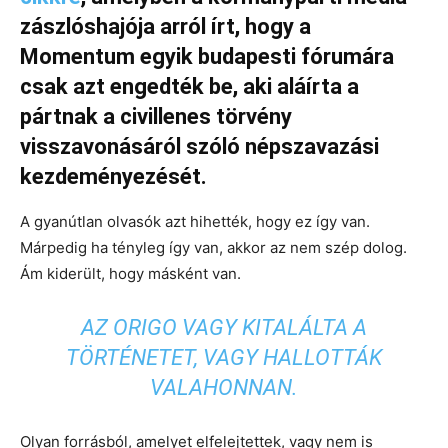
zászlóshajója arról írt, hogy a
Momentum egyik budapesti fórumára
csak azt engedték be, aki aláírta a
pártnak a civillenes törvény
visszavonásáról szóló népszavazási
kezdeményezését.
A gyanútlan olvasók azt hihették, hogy ez így van.
Márpedig ha tényleg így van, akkor az nem szép dolog.
Ám kiderült, hogy másként van.
AZ ORIGO VAGY KITALÁLTA A
TÖRTÉNETET, VAGY HALLOTTÁK
VALAHONNAN.
Olyan forrásból, amelyet elfelejtettek, vagy nem is