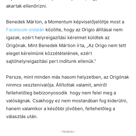
akartak ellenőrizni.
Benedek Márton, a Momentum képviselőjelöltje most a
Facebook-oldalán
közölte, hogy az Origio állításai nem
igazak, ezért helyreigazítási kérelmet küldtek az
Origónak. Mint Benedek Mártion írta, „Az Origo nem tett
eleget kérelmünk közzétételének, ezért
sajtóhelyreigazítási pert indítunk ellenük.”
Persze, mint minden más hasom helyzetben, az Origónak
ninmcs vesztenivalója. Állítottak valamit, amiről
feltehetőleg bebizonyosodik hogy nem felel meg a
valóságnak. Csakhogy ez nem mostanában fog kiderülni,
hanem valamikor a későbbi jövőben, feltehetőleg a
választás után.
- Hirdetés -