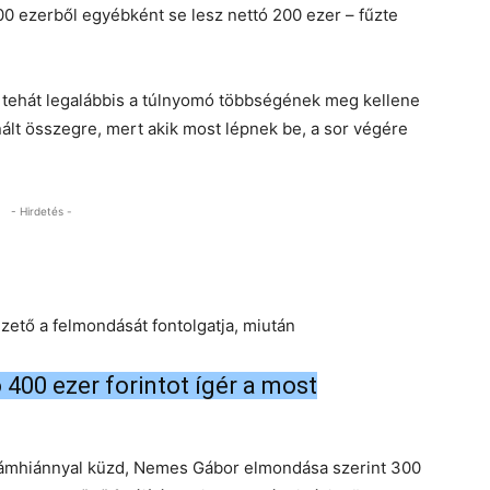
0 ezerből egyébként se lesz nettó 200 ezer – fűzte
 tehát legalábbis a túlnyomó többségének meg kellene
nált összegre, mert akik most lépnek be, a sor végére
- Hirdetés -
zető a felmondását fontolgatja, miután
400 ezer forintot ígér a most
zámhiánnyal küzd, Nemes Gábor elmondása szerint 300