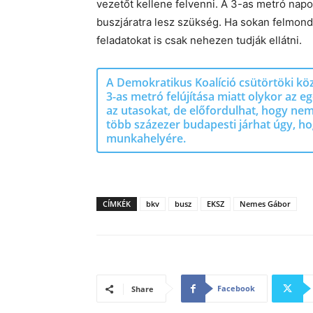
vezetőt kellene felvenni. A 3-as metró napo
buszjáratra lesz szükség. Ha sokan felmonda
feladatokat is csak nehezen tudják ellátni.
A Demokratikus Koalíció csütörtöki köz
3-as metró felújítása miatt olykor az e
az utasokat, de előfordulhat, hogy nem
több százezer budapesti járhat úgy, hog
munkahelyére.
CÍMKÉK
bkv
busz
EKSZ
Nemes Gábor
Facebook
Share