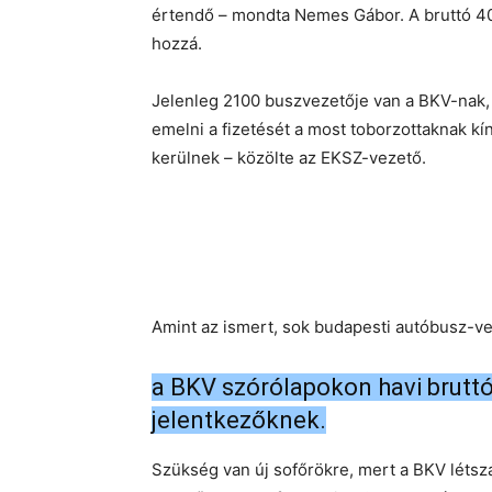
értendő – mondta Nemes Gábor. A bruttó 40
hozzá.
Jelenleg 2100 buszvezetője van a BKV-nak,
emelni a fizetését a most toborzottaknak kí
kerülnek – közölte az EKSZ-vezető.
Amint az ismert, sok budapesti autóbusz-ve
a BKV szórólapokon havi bruttó 
jelentkezőknek.
Szükség van új sofőrökre, mert a BKV léts