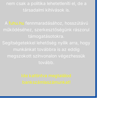
nem csak a politika lehetetleníti el, de a
társadalmi kihívások is.
A
fuhu.hu
fennmaradásához, hosszútávú
működéséhez, szerkesztőségünk rászorul
támogatásotokra.
Segítségetekkel lehetőség nyílik arra, hogy
munkánkat továbbra is az eddig
megszokott színvonalon végezhessük
tovább.
Ide kattintva megtalálod
bankszámlaszámunkat!