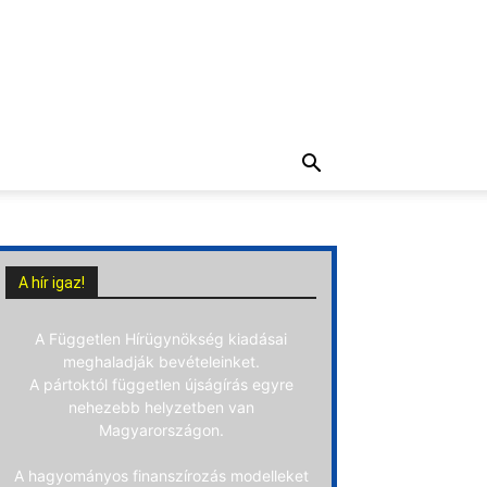
A hír igaz!
A Független Hírügynökség kiadásai
meghaladják bevételeinket.
A pártoktól független újságírás egyre
nehezebb helyzetben van
Magyarországon.
A hagyományos finanszírozás modelleket