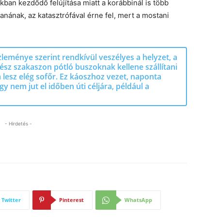
kban kezdődő felújítása miatt a korábbinál is több
nának, az katasztrófával érne fel, mert a mostani
leménye szerint rendkívül veszélyes a helyzet, a
gész szakaszon pótló buszoknak kellene szállítani
 lesz elég sofőr. Ez káoszhoz vezet, naponta
y nem jut el időben úti céljára, például a
- Hirdetés -
Twitter
Pinterest
WhatsApp