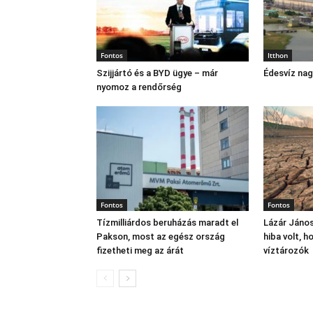
Fontos
Itthon
Szijjártó és a BYD ügye – már
Édesvíz na
nyomoz a rendőrség
Fontos
Fontos
Tízmilliárdos beruházás maradt el
Lázár János
Pakson, most az egész ország
hiba volt, 
fizetheti meg az árát
víztározók