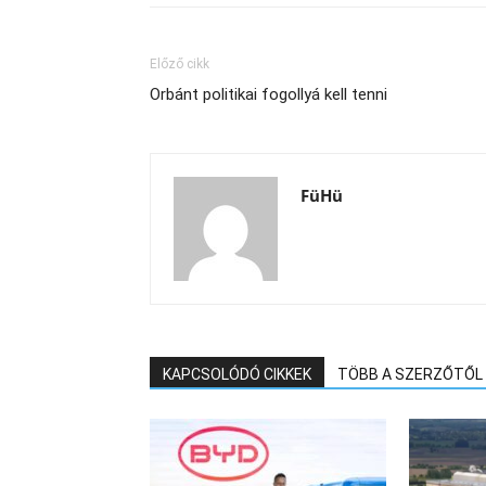
Előző cikk
Orbánt politikai fogollyá kell tenni
FüHü
KAPCSOLÓDÓ CIKKEK
TÖBB A SZERZŐTŐL