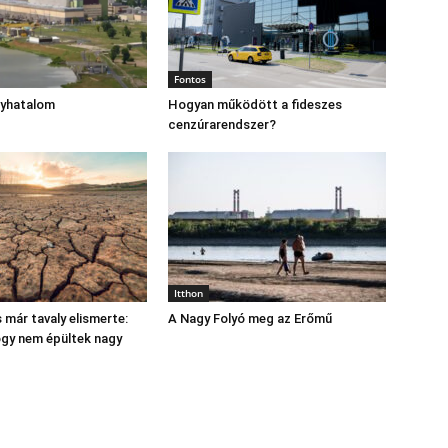
Fontos
gyhatalom
Hogyan működött a fideszes
cenzúrarendszer?
Itthon
 már tavaly elismerte:
A Nagy Folyó meg az Erőmű
hogy nem épültek nagy