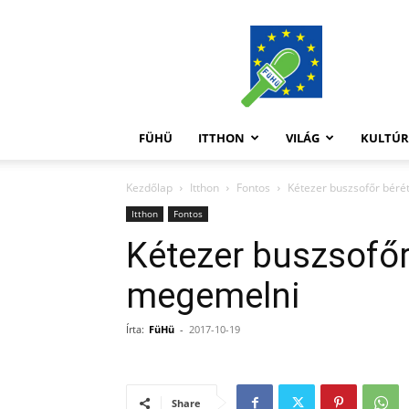
FüHü
FÜHÜ
ITTHON
VILÁG
KULTÚ
Kezdőlap
Itthon
Fontos
Kétezer buszsofőr béré
Itthon
Fontos
Kétezer buszsofőr
megemelni
Írta:
FüHü
-
2017-10-19
Share