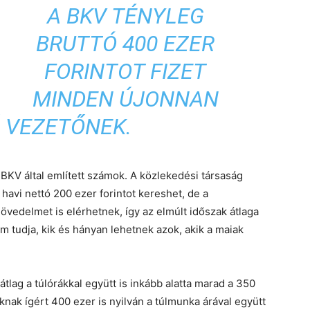
A BKV TÉNYLEG
BRUTTÓ 400 EZER
FORINTOT FIZET
MINDEN ÚJONNAN
 VEZETŐNEK.
BKV által említett számok. A közlekedési társaság
avi nettó 200 ezer forintot kereshet, de a
edelmet is elérhetnek, így az elmúlt időszak átlaga
m tudja, kik és hányan lehetnek azok, akik a maiak
átlag a túlórákkal együtt is inkább alatta marad a 350
knak ígért 400 ezer is nyilván a túlmunka árával együtt