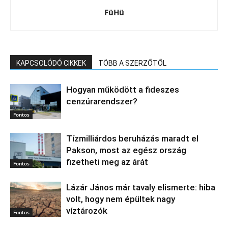
FüHü
KAPCSOLÓDÓ CIKKEK
TÖBB A SZERZŐTŐL
Hogyan működött a fideszes
cenzúrarendszer?
Fontos
Tízmilliárdos beruházás maradt el
Pakson, most az egész ország
fizetheti meg az árát
Fontos
Lázár János már tavaly elismerte: hiba
volt, hogy nem épültek nagy
víztározók
Fontos