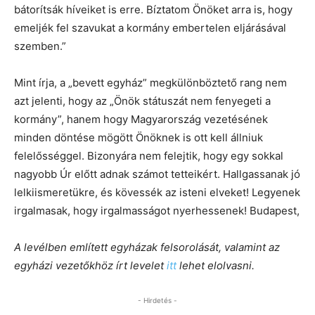
bátorítsák híveiket is erre. Bíztatom Önöket arra is, hogy
emeljék fel szavukat a kormány embertelen eljárásával
szemben.”
Mint írja, a „bevett egyház” megkülönböztető rang nem
azt jelenti, hogy az „Önök státuszát nem fenyegeti a
kormány”, hanem hogy Magyarország vezetésének
minden döntése mögött Önöknek is ott kell állniuk
felelősséggel. Bizonyára nem felejtik, hogy egy sokkal
nagyobb Úr előtt adnak számot tetteikért. Hallgassanak jó
lelkiismeretükre, és kövessék az isteni elveket! Legyenek
irgalmasak, hogy irgalmasságot nyerhessenek! Budapest,
A levélben említett egyházak felsorolását, valamint az
egyházi vezetőkhöz írt levelet
itt
lehet elolvasni.
- Hirdetés -