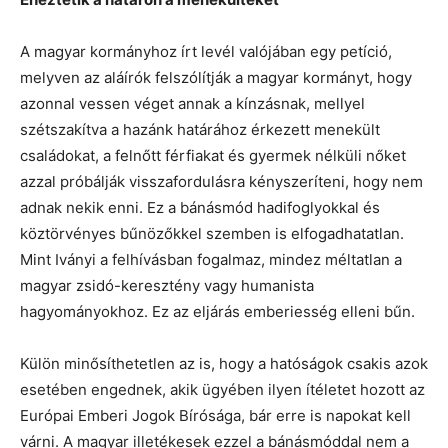
A magyar kormányhoz írt levél valójában egy petíció,
melyven az aláírók felszólítják a magyar kormányt, hogy
azonnal vessen véget annak a kínzásnak, mellyel
szétszakítva a hazánk határához érkezett menekült
családokat, a felnőtt férfiakat és gyermek nélküli nőket
azzal próbálják visszafordulásra kényszeríteni, hogy nem
adnak nekik enni. Ez a bánásmód hadifoglyokkal és
köztörvényes bűnözőkkel szemben is elfogadhatatlan.
Mint Iványi a felhívásban fogalmaz, mindez méltatlan a
magyar zsidó-keresztény vagy humanista
hagyományokhoz. Ez az eljárás emberiesség elleni bűn.
Külön minősíthetetlen az is, hogy a hatóságok csakis azok
esetében engednek, akik ügyében ilyen ítéletet hozott az
Európai Emberi Jogok Bírósága, bár erre is napokat kell
várni. A magyar illetékesek ezzel a bánásmóddal nem a