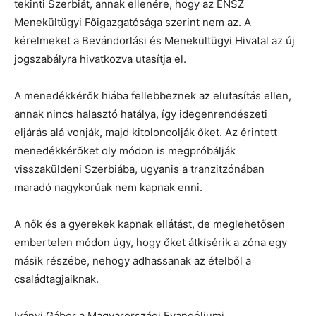
tekinti Szerbiát, annak ellenére, hogy az ENSZ
Menekültügyi Főigazgatósága szerint nem az. A
kérelmeket a Bevándorlási és Menekültügyi Hivatal az új
jogszabályra hivatkozva utasítja el.
A menedékkérők hiába fellebbeznek az elutasítás ellen,
annak nincs halasztó hatálya, így idegenrendészeti
eljárás alá vonják, majd kitoloncolják őket. Az érintett
menedékkérőket oly módon is megpróbálják
visszaküldeni Szerbiába, ugyanis a tranzitzónában
maradó nagykorúak nem kapnak enni.
A nők és a gyerekek kapnak ellátást, de meglehetősen
embertelen módon úgy, hogy őket átkísérik a zóna egy
másik részébe, nehogy adhassanak az ételből a
családtagjaiknak.
Iványi Gábor a Magyarországi Evangéliumi