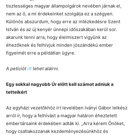
tisztességes magyar állampolgárok nevében járnak el,
nem az ő, a mi érdekeinket szolgálja ez a szégyen.
Különös abszurdum, hogy erre az intézkedésre Szent
István és az új kenyér ünnepi időszakában kerül sor.
akarunk tenni arra, hogy élelmiszert vigyünk az
éhezőknek és felhívjuk minden jószándékú ember
figyelmét erre a példátlan ügyre.
A petíciót
itt
lehet aláírni.
Egy sokkal nagyobb Úr előtt kell számot adniuk a
tetteikért
Az egyházi vezetőkhöz írt levelében Iványi Gábor lelkész
arról ír, hogy a felhívást a magyar határon éheztetett
embertársaink érdekében adták ki. „Arra kérem Önöket,
hogy csatlakozzanak kezdeményezésünkhöz és