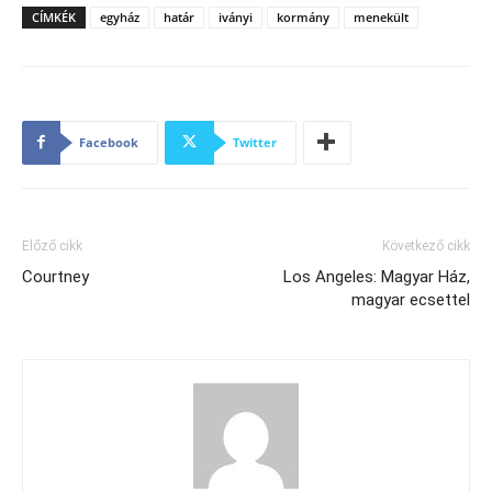
CÍMKÉK
egyház
határ
iványi
kormány
menekült
Facebook
Twitter
Előző cikk
Következő cikk
Courtney
Los Angeles: Magyar Ház,
magyar ecsettel