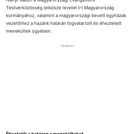
Testvérközösség lelkésze levelet írt Magyarország
kormányához, valamint a magyarországi bevett egyházak
vezetőihez a hazánk határán fogvatartott és éheztetett
menekültek ügyében.
- Hirdetés -
Éheztetik a határon a menekülteket