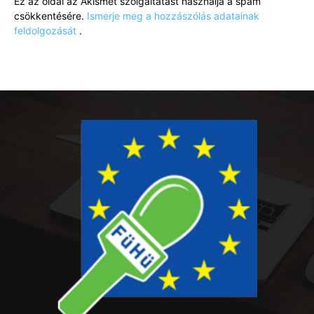
Ez az oldal az Akismet szolgáltatást használja a spam
csökkentésére.
Ismerje meg a hozzászólás adatainak
feldolgozását
.