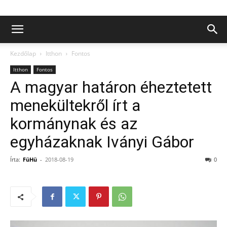
Kezdőlap
Itthon
Fontos
Itthon
Fontos
A magyar határon éheztetett
menekültekről írt a
kormánynak és az
egyházaknak Iványi Gábor
Írta:
FüHü
-
2018-08-19
0