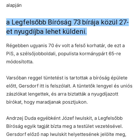
alapján
a Legfelsőbb Bíróság 73 bírája közül 27-
et nyugdíjba lehet küldeni.
Régebben ugyanis 70 év volt a felső korhatár, de ezt a
PiS, a szélsőjobboldali, populista kormánypárt 65-re
módosította.
Varsóban reggel tüntetést is tartottak a bíróság épülete
előtt, Gersdorf itt is felszólalt. A tüntetők lengyel és uniós
zászlókat lengettek, és arra biztatták a nyugdíjazott
bírókat, hogy maradjanak posztjukon.
Andrzej Duda egyébként Józef Iwulskit, a Legfelsőbb
Bíróság egyik tagját bízta meg a testület vezetésével.
Gersdorf előző nap Iwulskit helyettesének jelölte meg,