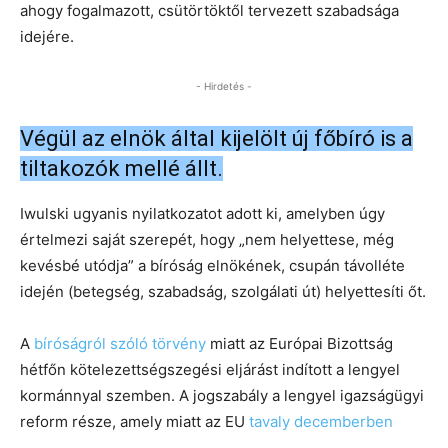
ahogy fogalmazott, csütörtöktől tervezett szabadsága
idejére.
- Hirdetés -
Végül az elnök által kijelölt új főbíró is a
tiltakozók mellé állt.
Iwulski ugyanis nyilatkozatot adott ki, amelyben úgy
értelmezi saját szerepét, hogy „nem helyettese, még
kevésbé utódja” a bíróság elnökének, csupán távolléte
idején (betegség, szabadság, szolgálati út) helyettesíti őt.
A
bíróságról szóló törvény
miatt az Európai Bizottság
hétfőn kötelezettségszegési eljárást indított a lengyel
kormánnyal szemben. A jogszabály a lengyel igazságügyi
reform része, amely miatt az EU
tavaly decemberben