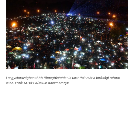
Lengyelországban több tömegtüntetést is tartottak már a bírósági reform
ellen. Fotó: MTI/EPA/Jakub Kaczmarczyk