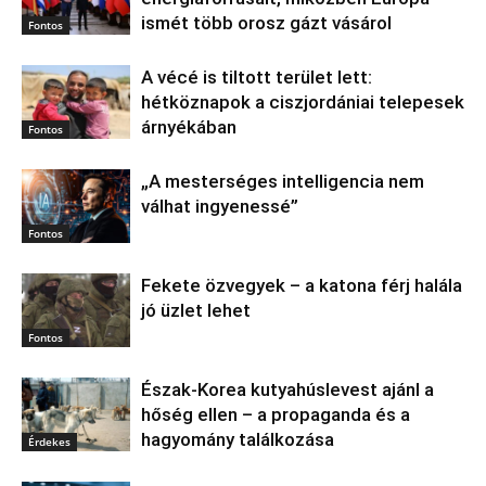
ismét több orosz gázt vásárol
Fontos
A vécé is tiltott terület lett:
hétköznapok a ciszjordániai telepesek
árnyékában
Fontos
„A mesterséges intelligencia nem
válhat ingyenessé”
Fontos
Fekete özvegyek – a katona férj halála
jó üzlet lehet
Fontos
Észak‑Korea kutyahúslevest ajánl a
hőség ellen – a propaganda és a
hagyomány találkozása
Érdekes