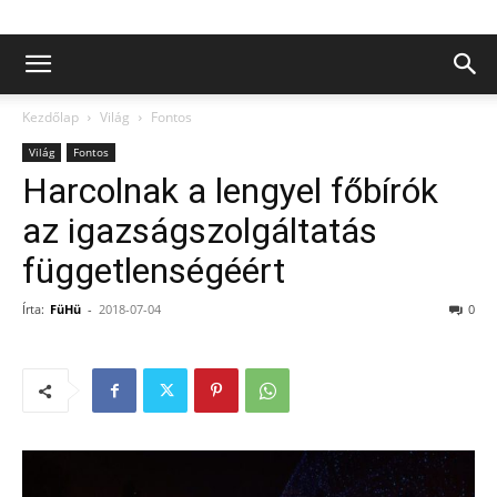
Kezdőlap
Világ
Fontos
Világ
Fontos
Harcolnak a lengyel főbírók
az igazságszolgáltatás
függetlenségéért
Írta:
FüHü
-
2018-07-04
0