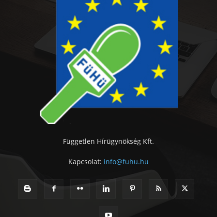
Független Hírügynökség Kft.
Kapcsolat:
info@fuhu.hu