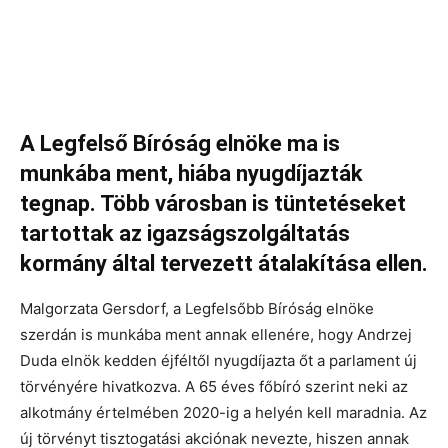
A Legfelső Bíróság elnöke ma is
munkába ment, hiába nyugdíjazták
tegnap. Több városban is tüntetéseket
tartottak az igazságszolgáltatás
kormány által tervezett átalakítása ellen.
Malgorzata Gersdorf, a Legfelsőbb Bíróság elnöke
szerdán is munkába ment annak ellenére, hogy Andrzej
Duda elnök kedden éjféltől nyugdíjazta őt a parlament új
törvényére hivatkozva. A 65 éves főbíró szerint neki az
alkotmány értelmében 2020-ig a helyén kell maradnia. Az
új törvényt tisztogatási akciónak nevezte, hiszen annak