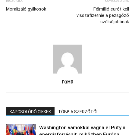
Előző cikk
Következő cikk
Moralizáló gyilkosok
Félmillió eurót kell
visszafizetnie a pezsgőző
szélsőjobbnak
FüHü
KAPCSOLÓDÓ CIKKEK
TÖBB A SZERZŐTŐL
Washington vámokkal vágná el Putyin
energiaforrásait, miközben Európa