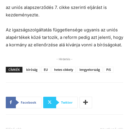
az uniós alapszerződés 7. cikke szerinti eljárást is
kezdeményezte.
Az igazságszolgáltatás függetlensége ugyanis az uniós
alapértékek közé tartozik, a reform pedig azt jelenti, hogy
a kormány az ellenőrzése alá kívánja vonni a bíróságokat.
- Hirdetés -
CÍMKÉK
bíróság
EU
hetes cikkely
lengyelország
PiS
Facebook
Twitter