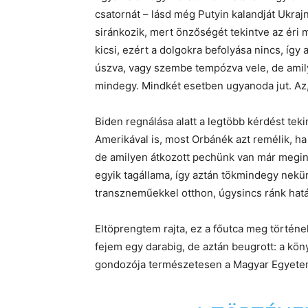
csatornát – lásd még Putyin kalandját Ukra
siránkozik, mert önzőségét tekintve az éri 
kicsi, ezért a dolgokra befolyása nincs, így
úszva, vagy szembe tempózva vele, de ami
mindegy. Mindkét esetben ugyanoda jut. Az, 
Biden regnálása alatt a legtöbb kérdést te
Amerikával is, most Orbánék azt remélik, ha
de amilyen átkozott pechünk van már megin
egyik tagállama, így aztán tökmindegy nekü
transzneműekkel otthon, úgysincs ránk hat
Eltöprengtem rajta, ez a főutca meg történ
fejem egy darabig, de aztán beugrott: a kö
gondozója természetesen a Magyar Egyetem