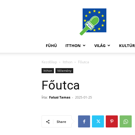
FüHü
FÜHÜ
ITTHON
VILÁG
KULTÚ
Kezdőlap
Itthon
Főutca
Itthon
Vélemény
Főutca
Írta:
Falusi Tamas
-
2025-01-25
Share