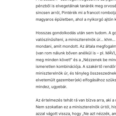
pénzből is elvegetálnak tanárék meg orvosé
sincsen arról, Pintérék mi a francot rombol
magyaros épületben, ahol a nyikorgó ajtón ki
Hosszas gondolkodás után sem tudom. A go
valószínűsíteni, a miniszterelnök úr… khm…
mondani, amit mondott. Az általa megfogalm
(van rom nálunk bőven anélkül is – pl. MÁV
meg minden követ!” és a „Nézzenek be minde
ismeretlen kombinációja. A szakértő rendőrö
miniszterelnök úr, és tényleg összeszednek
elvetemült gazember(ek) elfogásához szüksé
mindez, ugyebár.
Az értelmezés tehát rá van bízva arra, aki a
Nem szokatlan ez a miniszterelnök úrtól, his
azzal vágott vissza, hogy „Ne azt nézzék, a