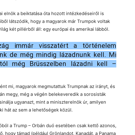
elnök a beiktatása óta hozott intézkedéseiről is
eiből látszódik, hogy a magyarok már Trumpok voltak
lág két pillérből áll: egy európai és amerikai lábból.
zág immár visszatért a történelem
nk de még mindig lázadnunk kell. Mi
tól még Brüsszelben lázadni kell –
ként mi, magyarok megmutattuk Trumpnak az irányt, és
után megy, még a végén belekeveredik a sorosisták
sinálja ugyanazt, mint a miniszterelnök úr, amilyen
ki hát az sem a lehetőségek közül.
ióból a Trump – Orbán duó esetében csak kettő azonos,
, hogy támad (például Grönlandot, Kanadát, a Panama