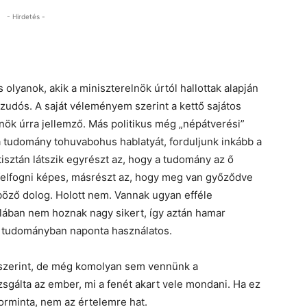
- Hirdetés -
 olyanok, akik a miniszterelnök úrtól hallottak alapján
zudós. A saját véleményem szerint a kettő sajátos
nök úrra jellemző. Más politikus még „népátverési”
 tudomány tohuvabohus hablatyát, forduljunk inkább a
tisztán látszik egyrészt az, hogy a tudomány az ő
elfogni képes, másrészt az, hogy meg van győződve
böző dolog. Holott nem. Vannak ugyan efféle
alában nem hoznak nagy sikert, így aztán hamar
 a tudományban naponta használatos.
 szerint, de még komolyan sem vennünk a
sgálta az ember, mi a fenét akart vele mondani. Ha ez
orminta, nem az értelemre hat.