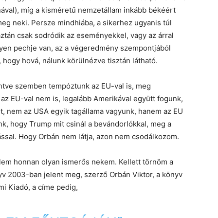
jnával), míg a kisméretű nemzetállam inkább békéért
meg neki. Persze mindhiába, a sikerhez ugyanis túl
 aztán csak sodródik az eseményekkel, vagy az árral
lyen pechje van, az a végeredmény szempontjából
hogy hová, nálunk körülnézve tisztán látható.
kintve szemben tempóztunk az EU-val is, meg
 az EU-val nem is, legalább Amerikával együtt fogunk,
t, nem az USA egyik tagállama vagyunk, hanem az EU
nk, hogy Trump mit csinál a bevándorlókkal, meg a
ással. Hogy Orbán nem látja, azon nem csodálkozom.
elem honnan olyan ismerős nekem. Kellett törnöm a
nyv 2003-ban jelent meg, szerző Orbán Viktor, a könyv
i Kiadó, a címe pedig,