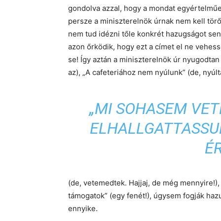
gondolva azzal, hogy a mondat egyértelműen
persze a miniszterelnök úrnak nem kell törő
nem tud idézni tőle konkrét hazugságot sen
azon őrködik, hogy ezt a címet el ne vehes
se! Így aztán a miniszterelnök úr nyugodta
az), „A cafeteriához nem nyúlunk” (de, nyúlt
„MI SOHASEM VE
ELHALLGATTASSU
É
(de, vetemedtek. Hajjaj, de még mennyire!), 
támogatok” (egy fenét!), úgysem fogják hazug
ennyike.