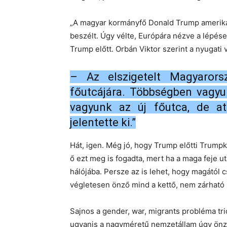
„A magyar kormányfő Donald Trump amerikai 
beszélt. Úgy vélte, Európára nézve a lépés
Trump előtt. Orbán Viktor szerint a nyugati vi
– Az elszigetelt Magyarors
főutcájára. Többségben vagyu
vagyunk az új főutca, de at
jelentette ki.”
Hát, igen. Még jó, hogy Trump előtti Trump
ő ezt meg is fogadta, mert ha a maga feje 
hálójába. Persze az is lehet, hogy magától c
végletesen önző mind a kettő, nem zárható 
Sajnos a gender, war, migrants probléma tr
ugyanis a nagyméretű nemzetállam úgy önző