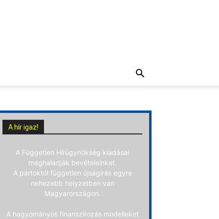
A hír igaz!
A Független Hírügynökség kiadásai
meghaladják bevételeinket.
A pártoktól független újságírás egyre
nehezebb helyzetben van
Magyarországon.
A hagyományos finanszírozás modelleket