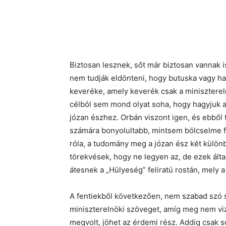
Biztosan lesznek, sőt már biztosan vannak is
nem tudják eldönteni, hogy butuska vagy ha
keveréke, amely keverék csak a miniszterel
célból sem mond olyat soha, hogy hagyjuk a
józan észhez. Orbán viszont igen, és ebből 
számára bonyolultabb, mintsem bölcselme f
róla, a tudomány meg a józan ész két külön
törekvések, hogy ne legyen az, de ezek ált
átesnek a „Hülyeség” feliratú rostán, mely
A fentiekből következően, nem szabad szó
miniszterelnöki szöveget, amíg meg nem viz
megvolt, jöhet az érdemi rész. Addig csak s