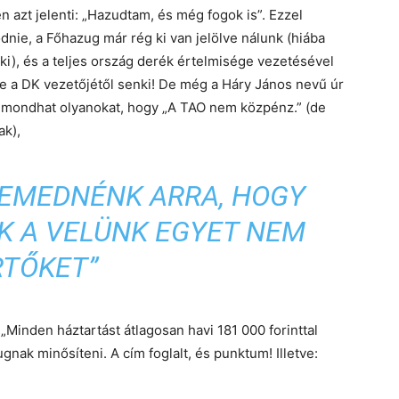
 azt jelenti: „Hazudtam, és még fogok is”. Ezzel
dnie, a Főhazug már rég ki van jelölve nálunk (hiába
ki), és a teljes ország derék értelmisége vezetésével
se a DK vezetőjétől senki! De még a Háry János nevű úr
n mondhat olyanokat, hogy „A TAO nem közpénz.” (de
ak),
TEMEDNÉNK ARRA, HOGY
K A VELÜNK EGYET NEM
RTŐKET”
„Minden háztartást átlagosan havi 181 000 forinttal
nak minősíteni. A cím foglalt, és punktum! Illetve: