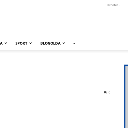
- Hirdetés -
RA
SPORT
BLOGOLDA
–
0