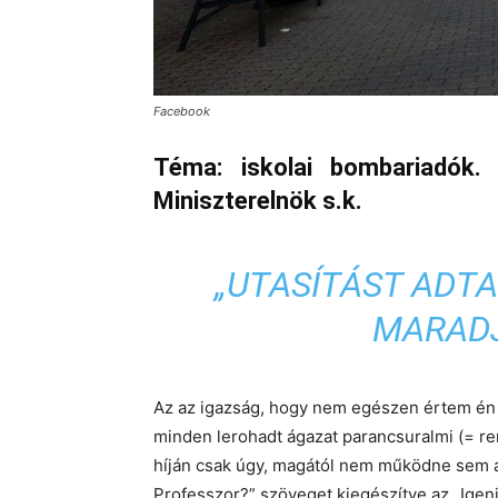
Facebook
Téma: iskolai bombariadók. C
Miniszterelnök s.k.
„UTASÍTÁST ADT
MARADJ
Az az igazság, hogy nem egészen értem én e
minden lerohadt ágazat parancsuralmi (= re
híján csak úgy, magától nem működne sem a
Professzor?” szöveget kiegészítve az „Igen