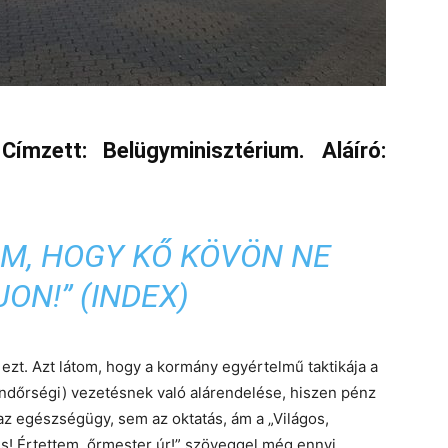
ímzett: Belügyminisztérium. Aláíró:
AM, HOGY KŐ KÖVÖN NE
ON!” (INDEX)
zt. Azt látom, hogy a kormány egyértelmű taktikája a
ndőrségi) vezetésnek való alárendelése, hiszen pénz
z egészségügy, sem az oktatás, ám a „Világos,
is! Értettem, őrmester úr!” szöveggel még ennyi