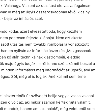
k. Valahogy. Viszont az utasítást elolvasva fogalmam
janak le még az úgyis összeroskadóban lévő, kicsiny,
- bejár az inflációs szél.
ndolkodás azért elvezetett oda, hogy kezdtem
 nem pontosan fejezte ki óhaját. Nem azt akarta
azott utasítás nem további rombolásra vonatkozott
), hanem nyilván az információszerzés „Mozgassanak
n kő alá!” technikáinak klastrombéli, eleddig
k majd úgyis tudják, miről lenne szó, akármit beszél a
 minden informátort meg információt az ügyről, ami az
ges. Sőt, még el is fogják. Anélkül mit sem érne
 miniszterelnök úr szövegét hallja vagy olvassa valahol.
zen ő volt az, aki mikor számon kértek rajta valamit,
mit mondok, hanem amit csinálok!”, még véletlenül sem