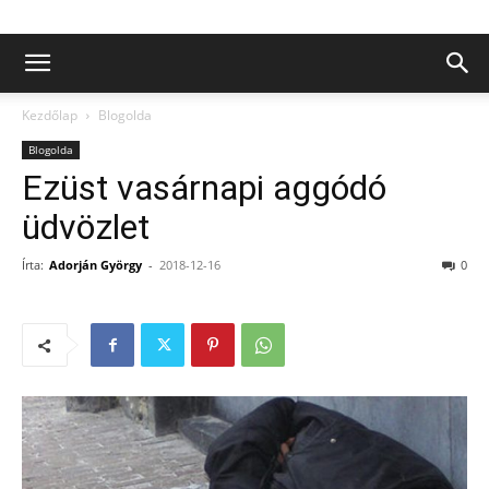
Kezdőlap
Blogolda
Blogolda
Ezüst vasárnapi aggódó
üdvözlet
Írta:
Adorján György
-
2018-12-16
0