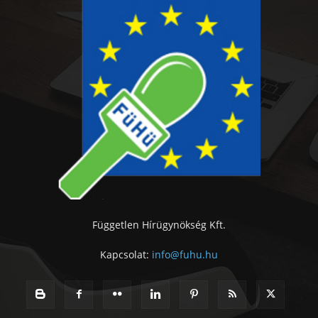
Független Hírügynökség Kft.
Kapcsolat:
info@fuhu.hu