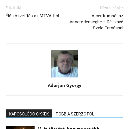
Előző cikk
Következő cikk
Élő közvetítés az MTVA-ból
A centrumból az
ismeretlenségbe – Déli kávé
Szele Tamással
Adorján György
KAPCSOLÓDÓ CIKKEK
TÖBB A SZERZŐTŐL
Mi is történt, hogyan tovább