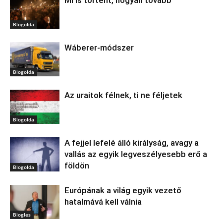
Blogolda
Wáberer-módszer
Blogolda
Az uraitok félnek, ti ne féljetek
Blogolda
A fejjel lefelé álló királyság, avagy a
vallás az egyik legveszélyesebb erő a
földön
Blogolda
Európának a világ egyik vezető
hatalmává kell válnia
Blogles