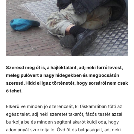
Szeresd meg őt is, a hajléktalant, adj neki forró levest,
meleg pulóvert a nagy hidegekben és megbocsátón
szeresd. Hidd el igaz történetét, hogy sorsáról nem csak
ő tehet.
Elkerülve minden jó szerencsét, ki fáskamrában tölti az
egész telet, adj neki szeretet takarót, fázós testét azzal
burkolja be és minden segíteni akarót küldj oda, hogy
adományát szurkolja le! Óvd őt és balgaságait, adj neki