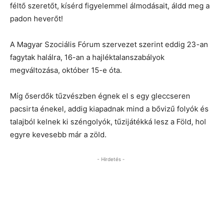
féltő szeretőt, kísérd figyelemmel álmodásait, áldd meg a
padon heverőt!
A Magyar Szociális Fórum szervezet szerint eddig 23-an
fagytak halálra, 16-an a hajléktalanszabályok
megváltozása, október 15-e óta.
Míg őserdők tűzvészben égnek el s egy gleccseren
pacsirta énekel, addig kiapadnak mind a bővizű folyók és
talajból kelnek ki széngolyók, tűzijátékká lesz a Föld, hol
egyre kevesebb már a zöld.
- Hirdetés -