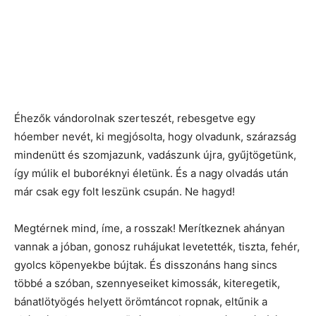
Éhezők vándorolnak szerteszét, rebesgetve egy
hóember nevét, ki megjósolta, hogy olvadunk, szárazság
mindenütt és szomjazunk, vadászunk újra, gyűjtögetünk,
így múlik el buboréknyi életünk. És a nagy olvadás után
már csak egy folt leszünk csupán. Ne hagyd!
Megtérnek mind, íme, a rosszak! Merítkeznek ahányan
vannak a jóban, gonosz ruhájukat levetették, tiszta, fehér,
gyolcs köpenyekbe bújtak. És disszonáns hang sincs
többé a szóban, szennyeseiket kimossák, kiteregetik,
bánatlötyögés helyett örömtáncot ropnak, eltűnik a