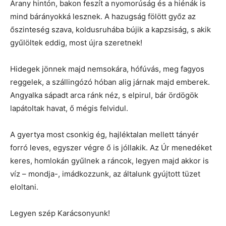
Arany hintón, bakon feszít a nyomorúság és a hiénák is
mind bárányokká lesznek. A hazugság fölött győz az
őszinteség szava, koldusruhába bújik a kapzsiság, s akik
gyűlöltek eddig, most újra szeretnek!
Hidegek jönnek majd nemsokára, hófúvás, meg fagyos
reggelek, a szállingózó hóban alig járnak majd emberek.
Angyalka sápadt arca ránk néz, s elpirul, bár ördögök
lapátoltak havat, ő mégis felvidul.
A gyertya most csonkig ég, hajléktalan mellett tányér
forró leves, egyszer végre ő is jóllakik. Az Úr menedéket
keres, homlokán gyűlnek a ráncok, legyen majd akkor is
víz – mondja-, imádkozzunk, az általunk gyújtott tüzet
eloltani.
Legyen szép Karácsonyunk!