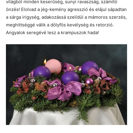
világból minden keserűség, sunyi ravaszság, számító
önzés! Elolvad a jég-kemény agresszió és elájul sápadtan
a sárga irigység, adakozássá szelídül a mámoros szerzés,
meghittséggé válik a dölyfös kevélység és retorzió.
Angyalok seregévé lesz a krampuszok hada!