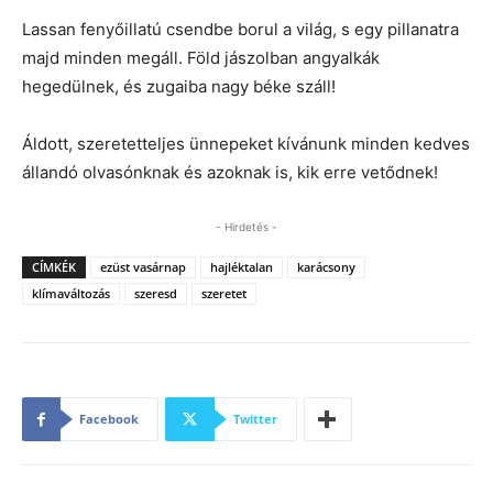
Lassan fenyőillatú csendbe borul a világ, s egy pillanatra
majd minden megáll. Föld jászolban angyalkák
hegedülnek, és zugaiba nagy béke száll!
Áldott, szeretetteljes ünnepeket kívánunk minden kedves
állandó olvasónknak és azoknak is, kik erre vetődnek!
- Hirdetés -
CÍMKÉK
ezüst vasárnap
hajléktalan
karácsony
klímaváltozás
szeresd
szeretet
Facebook
Twitter