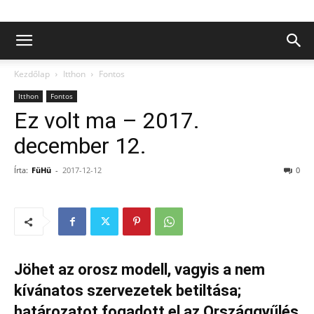
Kezdőlap
Itthon
Fontos
Itthon
Fontos
Ez volt ma – 2017.
december 12.
Írta:
FüHü
-
2017-12-12
0
Jöhet az orosz modell, vagyis a nem
kívánatos szervezetek betiltása;
határozatot fogadott el az Országgyűlés