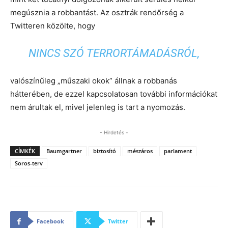
megúsznia a robbantást. Az osztrák rendőrség a
Twitteren közölte, hogy
NINCS SZÓ TERRORTÁMADÁSRÓL,
valószínűleg „műszaki okok” állnak a robbanás
hátterében, de ezzel kapcsolatosan további információkat
nem árultak el, mivel jelenleg is tart a nyomozás.
- Hirdetés -
CÍMKÉK
Baumgartner
biztosító
mészáros
parlament
Soros-terv
Facebook
Twitter