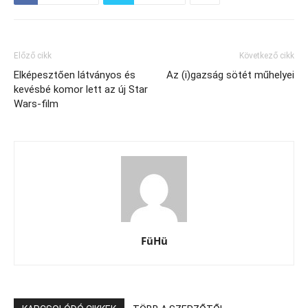
Előző cikk
Következő cikk
Elképesztően látványos és
Az (i)gazság sötét műhelyei
kevésbé komor lett az új Star
Wars-film
FüHü