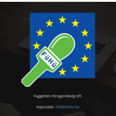
Független Hírügynökség Kft.
Kapcsolat:
info@fuhu.hu