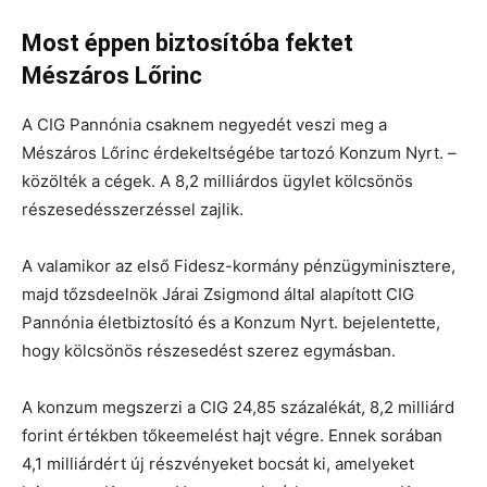
Most éppen biztosítóba fektet
Mészáros Lőrinc
A CIG Pannónia csaknem negyedét veszi meg a
Mészáros Lőrinc érdekeltségébe tartozó Konzum Nyrt. –
közölték a cégek. A 8,2 milliárdos ügylet kölcsönös
részesedésszerzéssel zajlik.
A valamikor az első Fidesz-kormány pénzügyminisztere,
majd tőzsdeelnök Járai Zsigmond által alapított CIG
Pannónia életbiztosító és a Konzum Nyrt. bejelentette,
hogy kölcsönös részesedést szerez egymásban.
A konzum megszerzi a CIG 24,85 százalékát, 8,2 milliárd
forint értékben tőkeemelést hajt végre. Ennek sorában
4,1 milliárdért új részvényeket bocsát ki, amelyeket