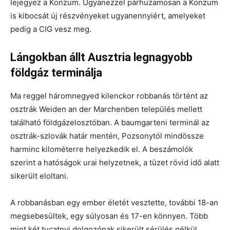
lejegyez a Konzum. Ugyanezzel párhuzamosan a Konzum
is kibocsát új részvényeket ugyanennyiért, amelyeket
pedig a CIG vesz meg.
Lángokban állt Ausztria legnagyobb
földgáz terminálja
Ma reggel háromnegyed kilenckor robbanás történt az
osztrák Weiden an der Marchenben település mellett
található földgázelosztóban. A baumgarteni terminál az
osztrák-szlovák határ mentén, Pozsonytól mindössze
harminc kilométerre helyezkedik el. A beszámolók
szerint a hatóságok urai helyzetnek, a tüzet rövid idő alatt
sikerült eloltani.
A robbanásban egy ember életét vesztette, további 18-an
megsebesültek, egy súlyosan és 17-en könnyen. Több
mint két tucatnyi dolgozónak sikerült sérülés nélkül