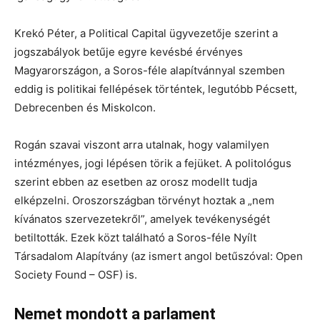
Krekó Péter, a Political Capital ügyvezetője szerint a
jogszabályok betűje egyre kevésbé érvényes
Magyarországon, a Soros-féle alapítvánnyal szemben
eddig is politikai fellépések történtek, legutóbb Pécsett,
Debrecenben és Miskolcon.
Rogán szavai viszont arra utalnak, hogy valamilyen
intézményes, jogi lépésen törik a fejüket. A politológus
szerint ebben az esetben az orosz modellt tudja
elképzelni. Oroszországban törvényt hoztak a „nem
kívánatos szervezetekről”, amelyek tevékenységét
betiltották. Ezek közt található a Soros-féle Nyílt
Társadalom Alapítvány (az ismert angol betűszóval: Open
Society Found – OSF) is.
Nemet mondott a parlament