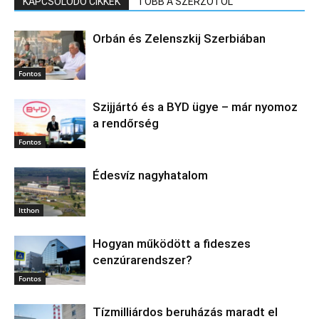
KAPCSOLÓDÓ CIKKEK
TÖBB A SZERZŐTŐL
Orbán és Zelenszkij Szerbiában
Fontos
Szijjártó és a BYD ügye – már nyomoz
a rendőrség
Fontos
Édesvíz nagyhatalom
Itthon
Hogyan működött a fideszes
cenzúrarendszer?
Fontos
Tízmilliárdos beruházás maradt el