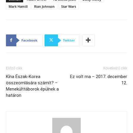
Mark Hamill
Rian Johnson
Star Wars
Facebook
Twitter
Előző cikk
Következő cikk
Kína Észak-Korea
Ez volt ma – 2017. december
összeomlására számít? –
12.
Menekülttáborok épülnek a
határon