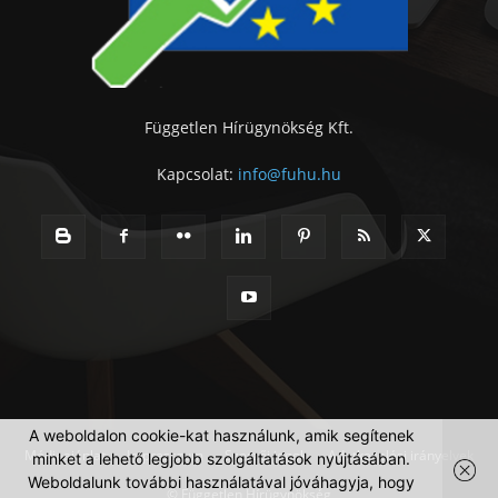
Független Hírügynökség Kft.
Kapcsolat:
info@fuhu.hu
A weboldalon cookie-kat használunk, amik segítenek
Médiaajánlat
Impresszum
Szerzői jogok
Adatkezelési irányelvek
minket a lehető legjobb szolgáltatások nyújtásában.
Weboldalunk további használatával jóváhagyja, hogy
© Független Hírügynökség