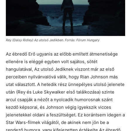
Rey (Daisy Ridley) Az utolsó Jedikben. Forrás: Fórum Hungary
Az ébredő Erő ugyanis az előbb említett átmenetisége
ellenére is eléggé egyben volt sajátos, sötét
hangulatával, Az utolsó Jediknek viszont már az első
perceiben nyilvánvalóvá válik, hogy Rian Johnson más
utat választott. A hetedik rész ünnepélyes utolsó jelenete
után (Rey és Luke Skywalker első találkozása) szinte
arcul csapják a nézőt a nyolcadik humorosnak szánt
kezdő képsorai, és Johnson végig igyekszik vicces
jelenetekkel oldani a feszültséget. Ez korántsem idegen a
Star Wars-filmek világától, de akinek nem jön be a
rendező humora, vagy kifejezetten értékelte Az ébredő