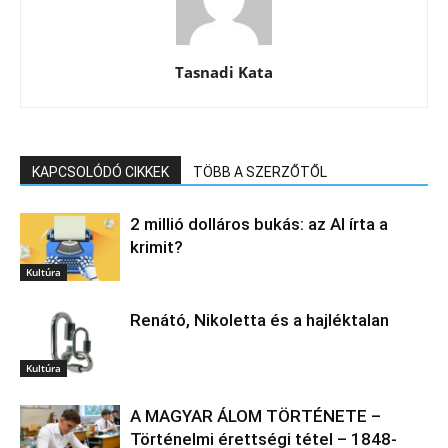
Tasnadi Kata
KAPCSOLÓDÓ CIKKEK
TÖBB A SZERZŐTŐL
2 millió dolláros bukás: az AI írta a
krimit?
Kultúra
Renátó, Nikoletta és a hajléktalan
Kultúra
A MAGYAR ÁLOM TÖRTÉNETE –
Történelmi érettségi tétel – 1848-