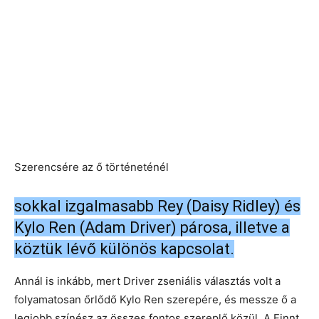
Szerencsére az ő történeténél
sokkal izgalmasabb Rey (Daisy Ridley) és
Kylo Ren (Adam Driver) párosa, illetve a
köztük lévő különös kapcsolat.
Annál is inkább, mert Driver zseniális választás volt a
folyamatosan őrlődő Kylo Ren szerepére, és messze ő a
legjobb színész az összes fontos szereplő közül. A Finnt