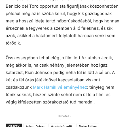
Benicio del Toro opportunista figurájának köszönhetően
például még az is szóba kerül, hogy kik gazdagodnak
meg a hosszú ideje tartó háborúskodásból, hogy honnan
érkeznek a fegyverek a szemben álló felekhez, és kik
azok, akikkel a hatalomért folytatott harcban senki sem
törődik.
Összességében tehát elég jó film lett Az utolsó Jedik,
még akkor is, ha csak néhány jelenetében hoz igazi
katarzist, Rian Johnson pedig néha túl is lőtt a célon. A
két és fél órás játékidővel kapcsolatban viszont
csatlakozunk
Mark Hamill véleményéhez
: tényleg nem
tűnik soknak, hiszen szinte sehol nem ül le a film, és
végig kifejezetten szórakoztató tud maradni.
- Hirdetés -
CÍMKÉK
Adam Driver
Az utolsó Jedik
Daisy Ridley