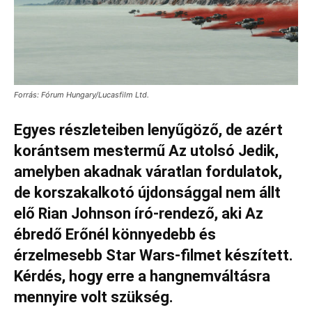
Forrás: Fórum Hungary/Lucasfilm Ltd.
Egyes részleteiben lenyűgöző, de azért
korántsem mestermű Az utolsó Jedik,
amelyben akadnak váratlan fordulatok,
de korszakalkotó újdonsággal nem állt
elő Rian Johnson író-rendező, aki Az
ébredő Erőnél könnyedebb és
érzelmesebb Star Wars-filmet készített.
Kérdés, hogy erre a hangnemváltásra
mennyire volt szükség.