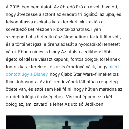
A 2015-ben bemutatott Az ébredő Erő arra volt hivatott,
hogy átvezesse a sztorit az eredeti trilógiából az újba, és
felvonultassa azokat a karaktereket, akik aztán a
következő két részben kibontakozhatnak. Ilyen
szempontból a hetedik rész átmenetinek tartott film volt,
és a történet igazi előrehaladását a nyolcadiktól lehetett
várni. Ebben nincs is hiány Az utolsó Jedikben: több
égető kérdésre választ kapunk, fontos dolgok történnek
fontos karakterekkel, és az is érhetővé válik, hogy
miért
döntött úgy a Disney
, hogy újabb Star Wars-filmeket bíz
Rian Johnsonra. Az író-rendezőnek láthatóan rengeteg
ötlete van, és attól sem kell félni, hogy hűtlen maradna az
eredeti trilógia örökségéhez. Viszont éppen ez a két
dolog az, ami zavaró is lehet Az utolsó Jedikben.