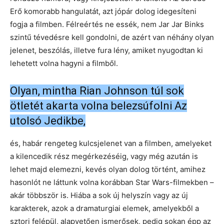
Erő komorabb hangulatát, azt jópár dolog idegesíteni
fogja a filmben. Félreértés ne essék, nem Jar Jar Binks
szintű tévedésre kell gondolni, de azért van néhány olyan
jelenet, beszólás, illetve fura lény, amiket nyugodtan ki
lehetett volna hagyni a filmből.
Olyan, mintha Rian Johnson túl sok
ötletét akarta volna belezsúfolni Az
utolsó Jedikbe,
és, habár rengeteg kulcsjelenet van a filmben, amelyeket
a kilencedik rész megérkezéséig, vagy még azután is
lehet majd elemezni, kevés olyan dolog történt, amihez
hasonlót ne láttunk volna korábban Star Wars-filmekben –
akár többször is. Hiába a sok új helyszín vagy az új
karakterek, azok a dramaturgiai elemek, amelyekből a
sztori felépül, alapvetően ismerősek, pedig sokan épp az