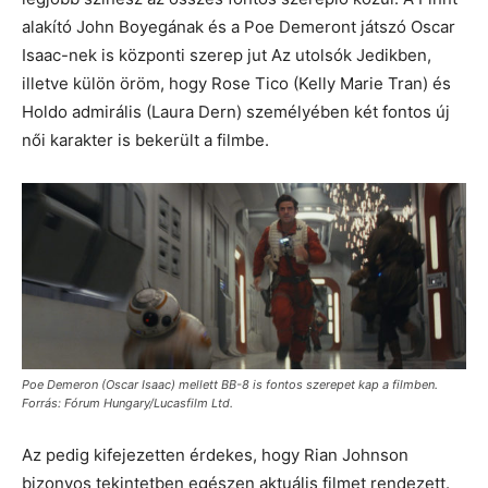
alakító John Boyegának és a Poe Demeront játszó Oscar
Isaac-nek is központi szerep jut Az utolsók Jedikben,
illetve külön öröm, hogy Rose Tico (Kelly Marie Tran) és
Holdo admirális (Laura Dern) személyében két fontos új
női karakter is bekerült a filmbe.
Poe Demeron (Oscar Isaac) mellett BB-8 is fontos szerepet kap a filmben.
Forrás: Fórum Hungary/Lucasfilm Ltd.
Az pedig kifejezetten érdekes, hogy Rian Johnson
bizonyos tekintetben egészen aktuális filmet rendezett.