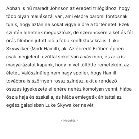
Abban is hű maradt Johnson az eredeti trilógiához, hogy
több olyan mellékszál van, ami elsőre baromi fontosnak
tűnik, hogy aztán ne sokat vigye előre a történetet. Ezek
szintén lehetnek megosztóak, de szerencsére a két és fél
órás filmben jutott idő a főbb konfliktusokra is. Luke
Skywalker (Mark Hamill), aki Az ébredő Erőben éppen
csak megjelent, ezúttal sokat van a vásznon, és arra is
magyarázatot kapunk, hogy mivel töltötte remeteként az
életét. Valószínűleg nem nagy spoiler, hogy Hamill
továbbra is szörnyen rossz színész, akit a rendező
összes igyekezete ellenére nehéz komolyan venni, hiába
ősz a haja és szakálla, és hiába emlegetik áhítattal az
egész galaxisban Luke Skywalker nevét.
- Hirdetés -