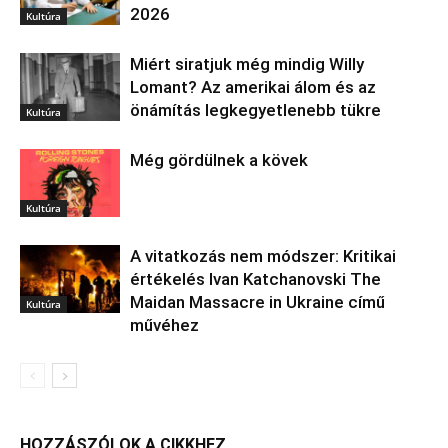
2026
Kultúra
Miért siratjuk még mindig Willy
Lomant? Az amerikai álom és az
önámítás legkegyetlenebb tükre
Kultúra
Még gördülnek a kövek
Kultúra
A vitatkozás nem módszer: Kritikai
értékelés Ivan Katchanovski The
Maidan Massacre in Ukraine című
Kultúra
művéhez
HOZZÁSZÓLOK A CIKKHEZ