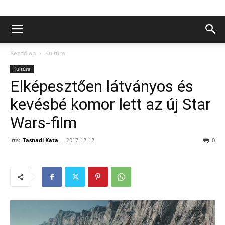
Kezdőlap
Kultúra
Kultúra
Elképesztően látványos és
kevésbé komor lett az új Star
Wars-film
Írta:
Tasnadi Kata
-
2017-12-12
0